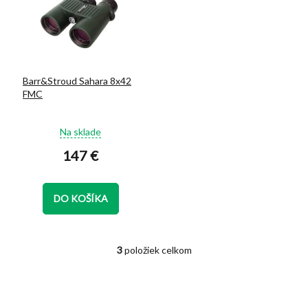
Barr&Stroud Sahara 8x42
FMC
Priemerné
Na sklade
hodnotenie
147 €
produktu
je
5,0
z
DO KOŠÍKA
5
hviezdičiek.
3
položiek celkom
O
v
l
á
d