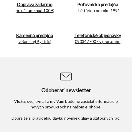
Doprava zadarmo
Poľovnícka predajňa
a
c
pri nákupe nad 100 €
s históriou od roku 1991
i
e
p
r
Kamenná predajňa
Telefonické objednávky
v
v Banskej Bystrici
0903477007 v prac.dobe
k
y
v
ý
p
i
s
u
Odoberať newsletter
Vložte svoj e-mail a my Vám budeme zasielať informácie o
nových produktoch na našom e-shope.