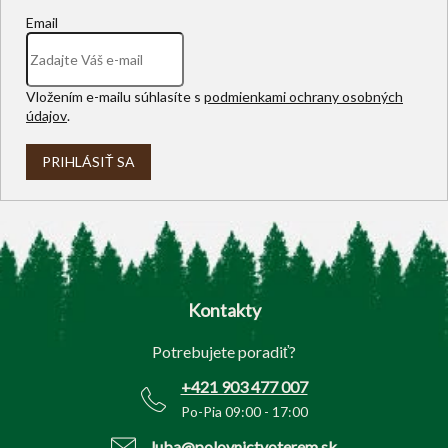
Email
Vložením e-mailu súhlasíte s
podmienkami ochrany osobných
údajov
.
PRIHLÁSIŤ SA
Z
á
p
Kontakty
ä
t
Potrebujete poradiť?
i
e
+421 903 477 007
Po-Pia 09:00 - 17:00
luba@polovnictvoterem.sk