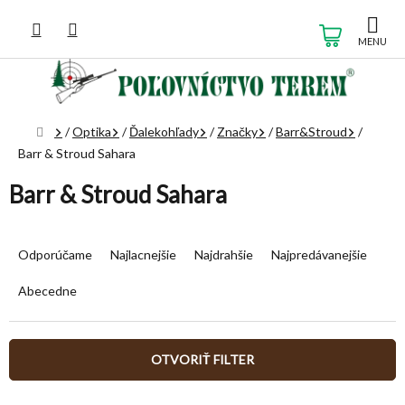
Prejsť
na
NÁKUP
obsah
KOŠÍK
Domov
/
Optika
/
Ďalekohľady
/
Značky
/
Barr&Stroud
/
Barr & Stroud Sahara
Barr & Stroud Sahara
R
a
Odporúčame
Najlacnejšie
Najdrahšie
Najpredávanejšie
d
e
Abecedne
n
i
e
OTVORIŤ FILTER
p
r