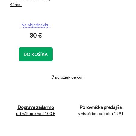
44mm
Na objednávku
30 €
DO KOŠÍKA
7
položiek celkom
O
v
l
á
d
Doprava zadarmo
Poľovnícka predajňa
a
c
pri nákupe nad 100 €
s históriou od roku 1991
i
e
p