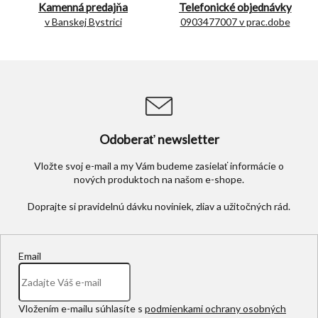
r
Kamenná predajňa
Telefonické objednávky
v
v Banskej Bystrici
0903477007 v prac.dobe
k
y
v
ý
p
i
s
u
Odoberať newsletter
Vložte svoj e-mail a my Vám budeme zasielať informácie o
nových produktoch na našom e-shope.
Email
Vložením e-mailu súhlasíte s
podmienkami ochrany osobných