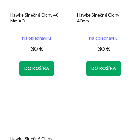
Hawke Slnečné Clony 40
Hawke Slnečné Clony
Mm AO
40mm
Priemerné
Priemerné
Na objednávku
Na objednávku
hodnotenie
hodnotenie
30 €
30 €
produktu
produktu
je
je
5,0
5,0
z
z
DO KOŠÍKA
DO KOŠÍKA
5
5
hviezdičiek.
hviezdičiek.
Hawke Slnečné Clony