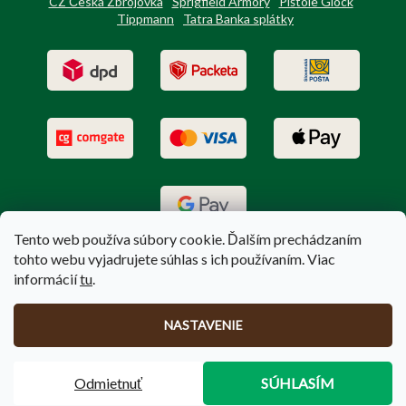
CZ Česká Zbrojovka
Sprigfield Armory
Pištole Glock
Tippmann
Tatra Banka splátky
Tento web používa súbory cookie. Ďalším prechádzaním
tohto webu vyjadrujete súhlas s ich používaním. Viac
informácií
tu
.
Vytvoril Shoptet
|
Upravil Balkys
NASTAVENIE
Copyright 2026
PoľovníctvoTerem.sk
. Všetky práva vyhradené.
Odmietnuť
SÚHLASÍM
Upraviť nastavenie cookies