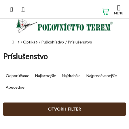
Prejsť
na
NÁKUP
obsah
KOŠÍK
Domov
/
Optika
/
Puškohľady
/
Príslušenstvo
Príslušenstvo
R
a
Odporúčame
Najlacnejšie
Najdrahšie
Najpredávanejšie
d
e
Abecedne
n
i
e
OTVORIŤ FILTER
p
r
V
o