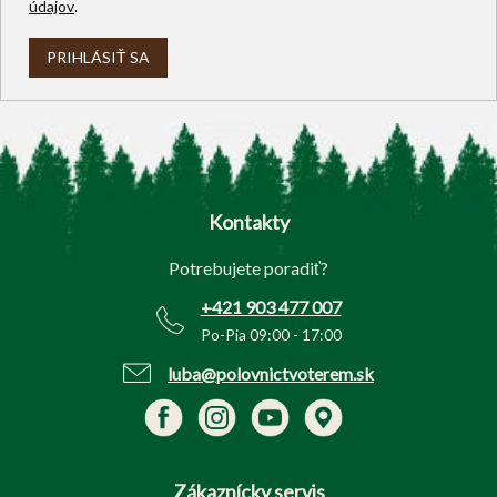
údajov
.
PRIHLÁSIŤ SA
Z
á
p
Kontakty
ä
t
Potrebujete poradiť?
i
e
+421 903 477 007
Po-Pia 09:00 - 17:00
luba@polovnictvoterem.sk
Zákaznícky servis