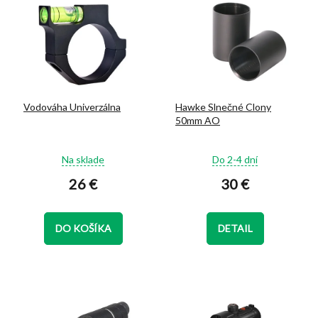
ý
d
p
u
i
k
s
t
p
o
r
v
o
Vodováha Univerzálna
Hawke Slnečné Clony
d
50mm AO
u
k
Priemerné
Priemerné
t
Na sklade
Do 2-4 dní
hodnotenie
hodnotenie
o
26 €
30 €
produktu
produktu
v
je
je
5,0
5,0
z
z
DO KOŠÍKA
DETAIL
5
5
hviezdičiek.
hviezdičiek.