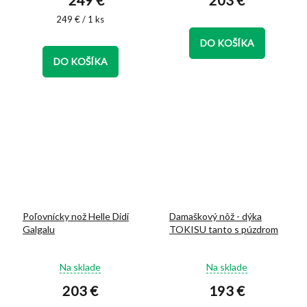
249 €
203 €
je
je
Jednotková
249 € / 1 ks
4,9
5,0
cena:
z
z
DO KOŠÍKA
5
5
DO KOŠÍKA
hviezdičiek.
hviezdičiek.
Poľovnícky nož Helle Didi
Damaškový nôž - dýka
Galgalu
TOKISU tanto s púzdrom
Priemerné
Priemerné
Na sklade
Na sklade
hodnotenie
hodnotenie
203 €
193 €
produktu
produktu
je
je