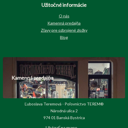
Užitočné informácie
O nás
Kamenná predajňa
Zľavy pre ozbrojené zložky
Blog
Kamenná predajňa
Ľuboslava Teremová - Poľovnictvo TEREM®
Národná ulica 2
974 01 Banská Bystrica
Ukázať na mape →