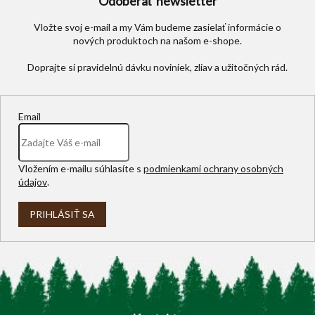
Odoberať newsletter
Vložte svoj e-mail a my Vám budeme zasielať informácie o
nových produktoch na našom e-shope.
Email
Vložením e-mailu súhlasíte s
podmienkami ochrany osobných
údajov
.
PRIHLÁSIŤ SA
Z
á
p