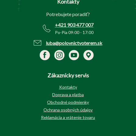
Kontakty
ä
t
Potrebujete poradiť?
i
e
+421 903 477 007
Po-Pia 09:00 - 17:00
luba@polovnictvoterem.sk
Zákaznícky servis
Kontakty
Doprava a platba
Obchodné podmienky
Ochrana osobných údajov
Reklamácia a vrátenie tovaru