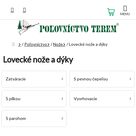
Prejsť
na
NÁKUP
obsah
KOŠÍK
Domov
/
Poľovníctvo
/
Nože
/
Lovecké nože a dýky
Lovecké nože a dýky
Zatváracie
S pevnou čepeľou
S pílkou
Vyvrhovacie
S parohom