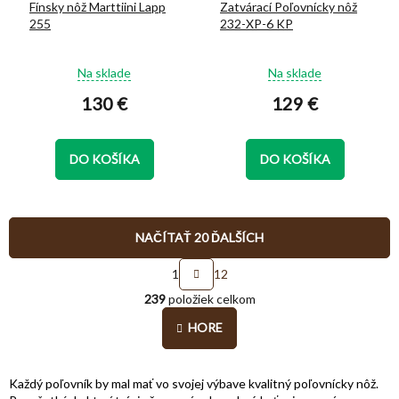
Fínsky nôž Marttiini Lapp
Zatvárací Poľovnícky nôž
255
232-XP-6 KP
Priemerné
Priemerné
Na sklade
Na sklade
hodnotenie
hodnotenie
130 €
129 €
produktu
produktu
je
je
5,0
5,0
z
z
DO KOŠÍKA
DO KOŠÍKA
5
5
hviezdičiek.
hviezdičiek.
NAČÍTAŤ 20 ĎALŠÍCH
S
1
12
t
O
r
239
položiek celkom
v
á
l
n
HORE
á
k
o
d
v
a
Každý poľovník by mal mať vo svojej výbave kvalitný poľovnícky nôž.
a
c