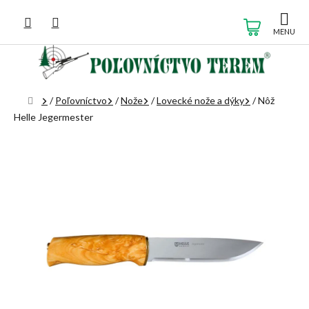
Prejsť
na
NÁKUP
obsah
KOŠÍK
Domov
/
Poľovníctvo
/
Nože
/
Lovecké nože a dýky
/
Nôž
Helle Jegermester