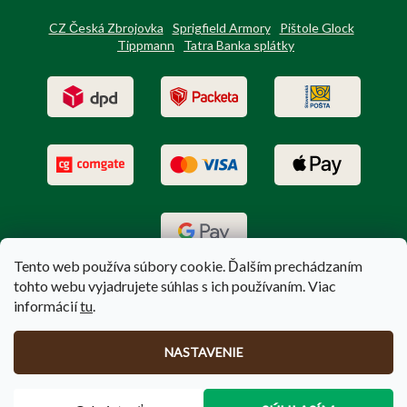
CZ Česká Zbrojovka
Sprigfield Armory
Pištole Glock
Tippmann
Tatra Banka splátky
Tento web používa súbory cookie. Ďalším prechádzaním
tohto webu vyjadrujete súhlas s ich používaním. Viac
informácií
tu
.
Vytvoril Shoptet
|
Upravil Balkys
NASTAVENIE
Copyright 2026
PoľovníctvoTerem.sk
. Všetky práva vyhradené.