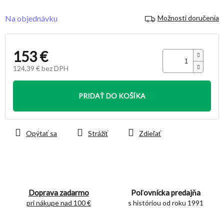
Na objednávku
Možnosti doručenia
153 €
124,39 € bez DPH
Jednotková
cena:
PRIDAŤ DO KOŠÍKA
Opýtať sa
Strážiť
Zdieľať
Doprava zadarmo
Poľovnícka predajňa
pri nákupe nad 100 €
s históriou od roku 1991