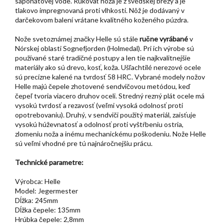
saponátovej vode. Rukoväť noža je z švédskej brezy a je
tlakovo impregnovaná proti vlhkosti. Nôž je dodávaný v
darčekovom balení vrátane kvalitného koženého púzdra.
Nože svetoznámej značky Helle sú stále
ručne vyrábané
v
Nórskej oblasti Sognefjorden (Holmedal). Pri ich výrobe sú
používané staré tradičné postupy a len tie najkvalitnejšie
materiály ako sú drevo, kosť, koža. Ušľachtilé nerezové ocele
sú precízne kalené na tvrdosť 58 HRC. Vybrané modely nožov
Helle majú čepele zhotovené sendvičovou metódou, keď
čepeľ tvoria viacero druhov oceli. Stredný rezný plát ocele má
vysokú tvrdosť a rezavosť (veľmi vysoká odolnosť proti
opotrebovaniu). Druhý, v sendviči použitý materiál, zaisťuje
vysokú húževnatosť a odolnosť proti vyštŕbeniu ostria,
zlomeniu noža a inému mechanickému poškodeniu. Nože Helle
sú veľmi vhodné pre tú najnáročnejšiu prácu.
Technické parametre:
Výrobca: Helle
Model: Jegermester
Dĺžka: 245mm
Dĺžka čepele: 135mm
Hrúbka čepele: 2,8mm