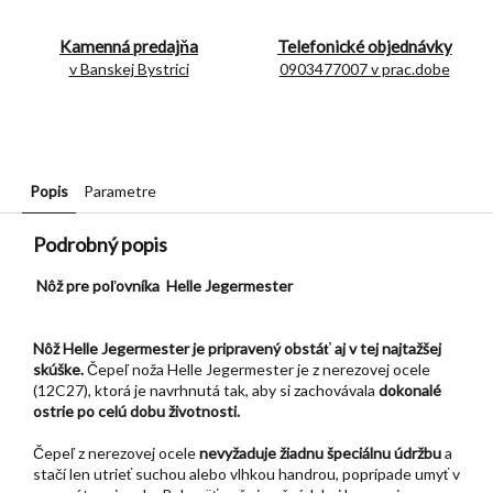
Kamenná predajňa
Telefonické objednávky
v Banskej Bystrici
0903477007 v prac.dobe
Popis
Parametre
Podrobný popis
Nôž pre poľovníka Helle Jegermester
Nôž Helle Jegermester je pripravený obstáť aj v tej najtažšej
skúške.
Čepeľ noža Helle Jegermester je z nerezovej ocele
(12C27), ktorá je navrhnutá tak, aby si zachovávala
dokonalé
ostrie po celú dobu životnosti.
Čepeľ z nerezovej ocele
nevyžaduje žiadnu špeciálnu údržbu
a
stačí len utrieť suchou alebo vlhkou handrou, poprípade umyť v