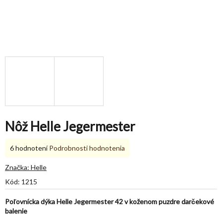
Nôž Helle Jegermester
Priemerné
6 hodnotení
Podrobnosti hodnotenia
hodnotenie
produktu
Značka:
Helle
je
Kód:
1215
5,0
z
Poľovnícka dýka Helle Jegermester 42 v koženom puzdre darčekové
5
balenie
hviezdičiek.