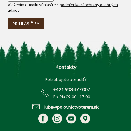
Vložením e-mailu súhlasíte s
podmienkami ochrany osobných
údajov
.
PRIHLÁSIŤ SA
Z
á
p
Kontakty
ä
t
Potrebujete poradiť?
i
e
+421 903 477 007
Po-Pia 09:00 - 17:00
luba@polovnictvoterem.sk