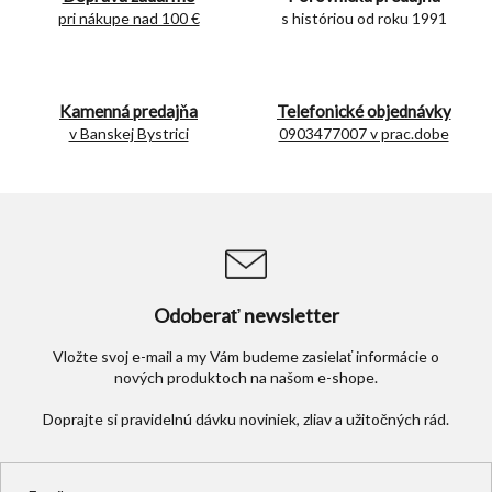
c
pri nákupe nad 100 €
s históriou od roku 1991
i
e
p
r
Kamenná predajňa
Telefonické objednávky
v
v Banskej Bystrici
0903477007 v prac.dobe
k
y
v
ý
p
i
s
u
Odoberať newsletter
Vložte svoj e-mail a my Vám budeme zasielať informácie o
nových produktoch na našom e-shope.