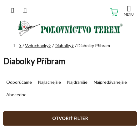
Prejsť
na
NÁKUP
obsah
KOŠÍK
Domov
/
Vzduchovky
/
Diabolky
/
Diabolky Příbram
Diabolky Příbram
R
a
Odporúčame
Najlacnejšie
Najdrahšie
Najpredávanejšie
d
e
Abecedne
n
i
e
OTVORIŤ FILTER
p
r
V
o