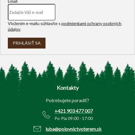
Email
Vložením e-mailu súhlasíte s
podmienkami ochrany osobných
údajov
.
PRIHLÁSIŤ SA
Z
á
p
Kontakty
ä
t
Potrebujete poradiť?
i
e
+421 903 477 007
Po-Pia 09:00 - 17:00
luba@polovnictvoterem.sk