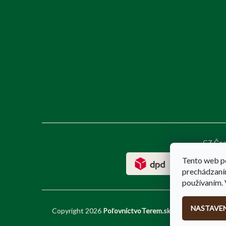
CZ Čes
Tento web p
prechádzaním
používaním. 
NASTAVEN
Copyright 2026
PoľovníctvoTerem.sk
. Všetky práva v