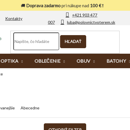
🚚
Doprava zadarmo
pri nákupe nad
100 €
❗
+421 903 477
Kontakty
007
luba@polovnictvoterem.sk
HĽADAŤ
OPTIKA
OBLEČENIE
OBUV
BATOHY
ce
vanejšie
Abecedne
OTVORIŤ FILTER