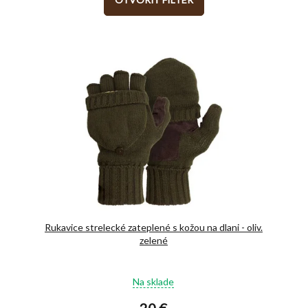
Rukavice strelecké zateplené s kožou na dlani - oliv.
zelené
Priemerné
Na sklade
hodnotenie
produktu