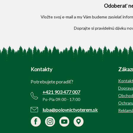
Odoberať ne
Vložte svoj e-mail a my Vám budeme zasielať info
Z
á
p
Kontakty
Zákazn
ä
t
Kontak
Potrebujete poradiť?
i
Doprava
+421 903 477 007
e
Obchod
Po-Pia 09:00 - 17:00
Ochrana
luba@polovnictvoterem.sk
Reklamá