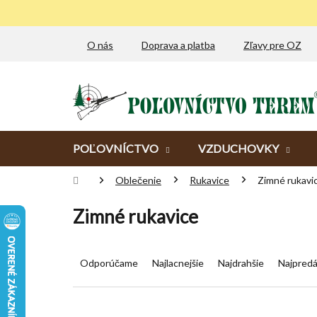
Prejsť
na
obsah
O nás
Doprava a platba
Zľavy pre OZ
POĽOVNÍCTVO
VZDUCHOVKY
Domov
Oblečenie
Rukavice
Zimné rukavi
Zimné rukavice
R
a
Odporúčame
Najlacnejšie
Najdrahšie
Najpredá
d
e
n