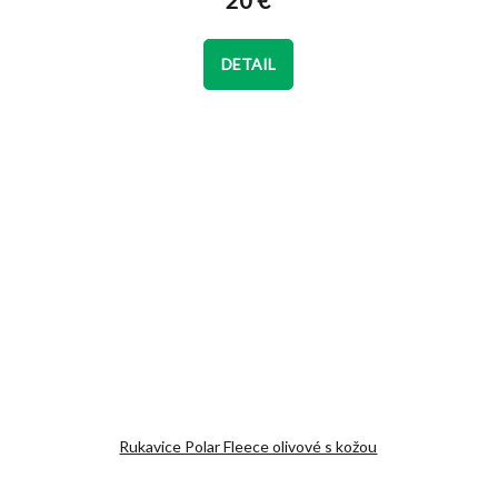
20 €
je
5,0
z
DETAIL
5
hviezdičiek.
Rukavice Polar Fleece olivové s kožou