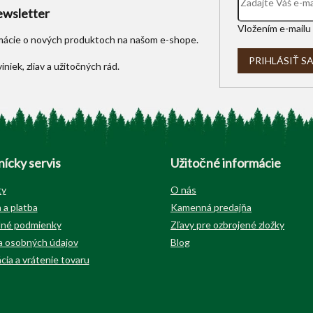
y
wsletter
v
Vložením e-mailu 
ý
rmácie o nových produktoch na našom e-shope.
p
i
PRIHLÁSIŤ S
s
u
ícky servis
Užitočné informácie
ty
O nás
 a platba
Kamenná predajňa
né podmienky
Zľavy pre ozbrojené zložky
 osobných údajov
Blog
cia a vrátenie tovaru