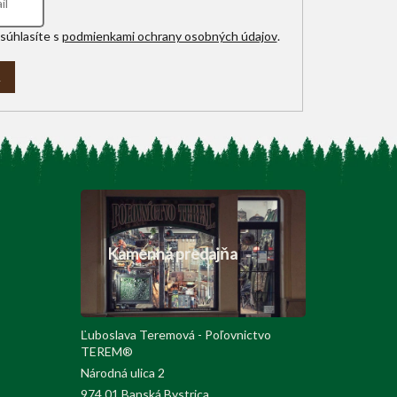
súhlasíte s
podmienkami ochrany osobných údajov
.
A
Kamenná predajňa
Ľuboslava Teremová - Poľovnictvo
TEREM®
Národná ulica 2
974 01 Banská Bystrica