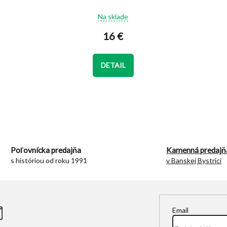
Priemerné
Na sklade
hodnotenie
produktu
16 €
je
5,0
z
DETAIL
5
hviezdičiek.
O
v
l
á
d
Poľovnícka predajňa
Kamenná predajň
a
s históriou od roku 1991
v Banskej Bystrici
c
i
e
p
r
Email
v
k