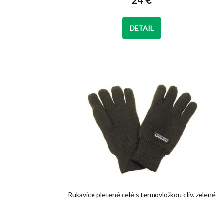
24 €
je
5,0
z
DETAIL
5
hviezdičiek.
Rukavice pletené celé s termovložkou oliv. zelené