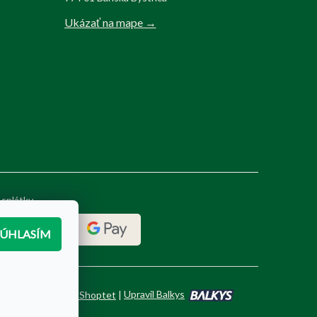
Ukázať na mape →
 splátky
SÚHLASÍM
Vytvoril Shoptet
|
Upravil Balkys