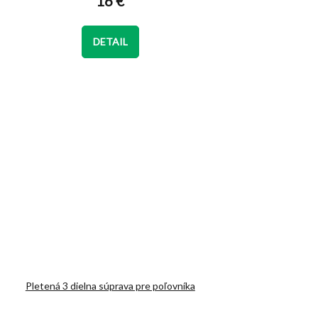
16 €
je
5,0
z
DETAIL
5
hviezdičiek.
Pletená 3 dielna súprava pre poľovníka