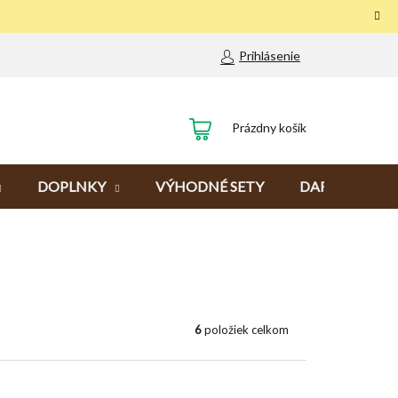
Prihlásenie
NÁKUPNÝ
Prázdny košík
KOŠÍK
DOPLNKY
VÝHODNÉ SETY
DARČEKY
6
položiek celkom