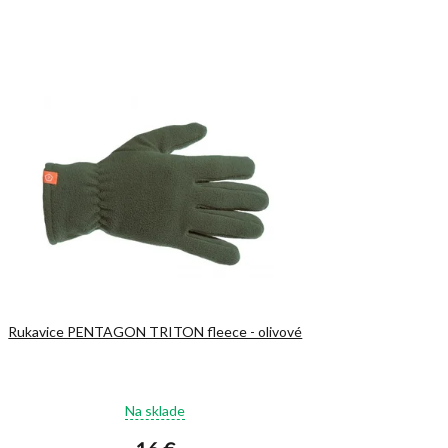
Rukavice PENTAGON TRITON fleece - olivové
Priemerné
Na sklade
hodnotenie
produktu