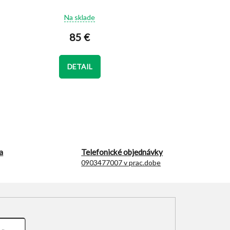
Priemerné
Na sklade
hodnotenie
produktu
85 €
je
5,0
z
DETAIL
5
hviezdičiek.
a
Telefonické objednávky
0903477007 v prac.dobe