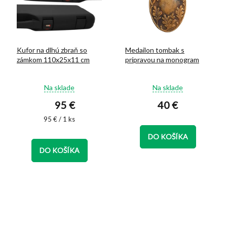
Kufor na dlhú zbraň so
Medailon tombak s
zámkom 110x25x11 cm
prípravou na monogram
Priemerné
Priemerné
Na sklade
Na sklade
hodnotenie
hodnotenie
95 €
40 €
produktu
produktu
je
je
Jednotková
95 € / 1 ks
5,0
5,0
cena:
z
z
DO KOŠÍKA
5
5
DO KOŠÍKA
hviezdičiek.
hviezdičiek.