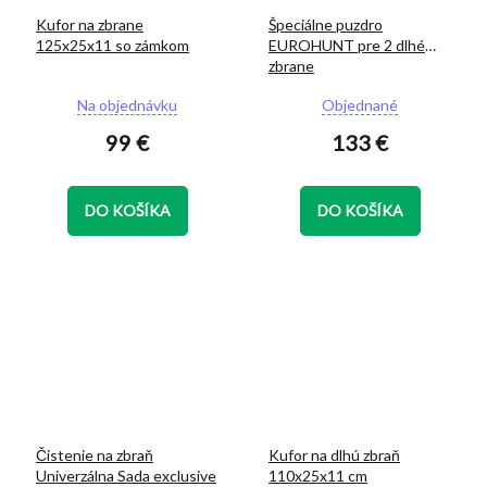
Kufor na zbrane
Špeciálne puzdro
125x25x11 so zámkom
EUROHUNT pre 2 dlhé
zbrane
Priemerné
Priemerné
Na objednávku
Objednané
hodnotenie
hodnotenie
99 €
133 €
produktu
produktu
je
je
4,9
5,0
z
z
DO KOŠÍKA
DO KOŠÍKA
5
5
hviezdičiek.
hviezdičiek.
Čistenie na zbraň
Kufor na dlhú zbraň
Univerzálna Sada exclusive
110x25x11 cm