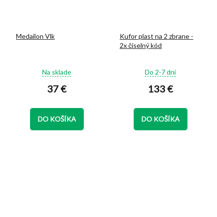
Medailon Vlk
Kufor plast na 2 zbrane -
2x číselný kód
Priemerné
Priemerné
Na sklade
Do 2-7 dní
hodnotenie
hodnotenie
37 €
133 €
produktu
produktu
je
je
5,0
5,0
z
z
DO KOŠÍKA
DO KOŠÍKA
5
5
hviezdičiek.
hviezdičiek.