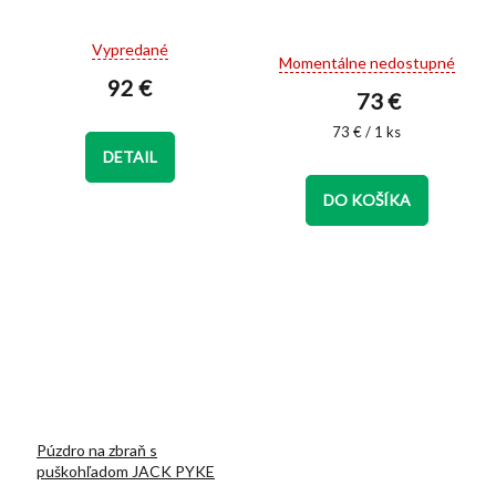
Priemerné
Vypredané
Momentálne nedostupné
hodnotenie
92 €
produktu
73 €
je
4,9
Jednotková
73 € / 1 ks
z
cena:
DETAIL
5
hviezdičiek.
DO KOŠÍKA
Púzdro na zbraň s
puškohľadom JACK PYKE