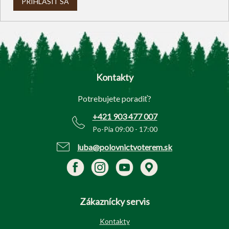
PRIHLÁSIŤ SA
Z
á
p
Kontakty
ä
t
Potrebujete poradiť?
i
e
+421 903 477 007
Po-Pia 09:00 - 17:00
luba@polovnictvoterem.sk
Zákaznícky servis
Kontakty