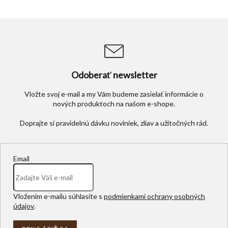
y
v
ý
p
i
s
u
Odoberať newsletter
Vložte svoj e-mail a my Vám budeme zasielať informácie o
nových produktoch na našom e-shope.
Email
Vložením e-mailu súhlasíte s
podmienkami ochrany osobných
údajov
.