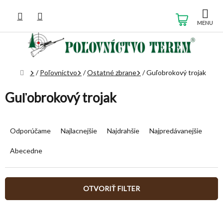
Prejsť
na
NÁKUP
obsah
KOŠÍK
Domov
/
Poľovníctvo
/
Ostatné zbrane
/
Guľobrokový trojak
Guľobrokový trojak
R
a
Odporúčame
Najlacnejšie
Najdrahšie
Najpredávanejšie
d
e
Abecedne
n
i
e
OTVORIŤ FILTER
p
r
V
o