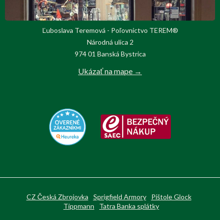
Ľuboslava Teremová - Poľovnictvo TEREM®
Národná ulica 2
974 01 Banská Bystrica
Ukázať na mape →
CZ Česká Zbrojovka
Sprigfield Armory
Pištole Glock
Tippmann
Tatra Banka splátky