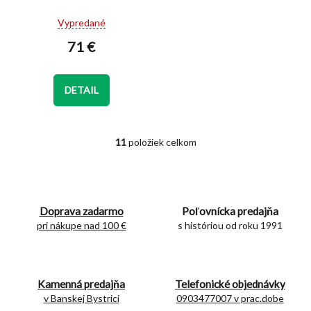
Priemerné
Vypredané
hodnotenie
71 €
produktu
je
5,0
z
DETAIL
5
hviezdičiek.
11
položiek celkom
O
v
l
á
d
Doprava zadarmo
Poľovnícka predajňa
a
c
pri nákupe nad 100 €
s históriou od roku 1991
i
e
p
r
Kamenná predajňa
Telefonické objednávky
v
v Banskej Bystrici
0903477007 v prac.dobe
k