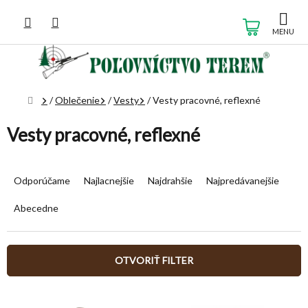
Prejsť
na
NÁKUP
obsah
KOŠÍK
Domov
/
Oblečenie
/
Vesty
/
Vesty pracovné, reflexné
Vesty pracovné, reflexné
R
a
Odporúčame
Najlacnejšie
Najdrahšie
Najpredávanejšie
d
e
Abecedne
n
i
e
OTVORIŤ FILTER
p
r
V
o