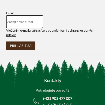
Email
Vložením e-mailu súhlasíte s
podmienkami ochrany osobných
údajov
.
PRIHLÁSIŤ SA
Z
á
p
Kontakty
ä
t
Potrebujete poradiť?
i
e
+421 903 477 007
Po-Pia 09:00 - 17:00