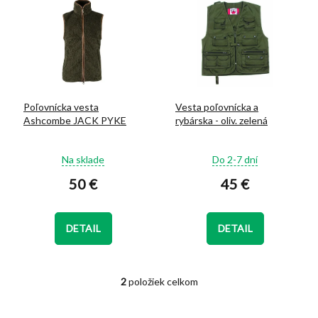
ý
d
p
u
i
k
s
t
p
o
r
v
o
Poľovnícka vesta
Vesta poľovnícka a
d
Ashcombe JACK PYKE
rybárska - oliv. zelená
u
k
Priemerné
Priemerné
t
Na sklade
Do 2-7 dní
hodnotenie
hodnotenie
o
50 €
45 €
produktu
produktu
v
je
je
5,0
5,0
z
z
DETAIL
DETAIL
5
5
hviezdičiek.
hviezdičiek.
2
položiek celkom
O
v
l