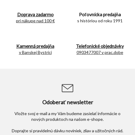
á
d
Doprava zadarmo
Poľovnícka predajňa
a
c
pri nákupe nad 100 €
s históriou od roku 1991
i
e
p
r
Kamenná predajňa
Telefonické objednávky
v
v Banskej Bystrici
0903477007 v prac.dobe
k
y
v
ý
p
i
s
u
Odoberať newsletter
Vložte svoj e-mail a my Vám budeme zasielať informácie o
nových produktoch na našom e-shope.