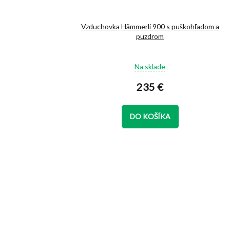
Vzduchovka Hämmerli 900 s puškohľadom a
puzdrom
Priemerné
Na sklade
hodnotenie
produktu
235 €
je
4,8
z
DO KOŠÍKA
5
hviezdičiek.