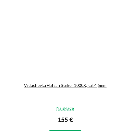
m
Vzduchovka Hatsan Striker 1000X, kal. 4,5mm
Priemerné
Na sklade
hodnotenie
produktu
155 €
je
5,0