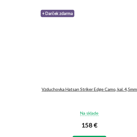
+ Darček zdarma
Vzduchovka Hatsan Striker Edge Camo, kal. 4,5m
Priemerné
Na sklade
hodnotenie
produktu
158 €
je
4,8