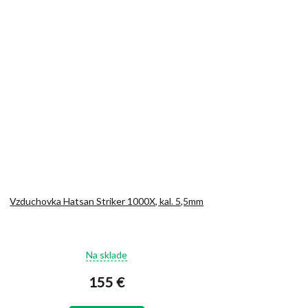
Vzduchovka Hatsan Striker 1000X, kal. 5,5mm
Priemerné
Na sklade
hodnotenie
produktu
155 €
je
4,7