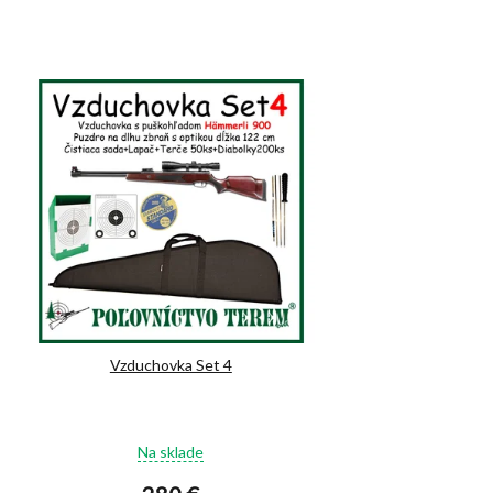
Vzduchovka Set 4
Priemerné
Na sklade
hodnotenie
produktu