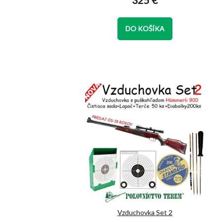
325 €
je
5,0
z
DO KOŠÍKA
5
hviezdičiek.
Vzduchovka Set 2