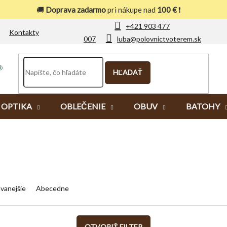
🚚
Doprava zadarmo
pri nákupe nad
100 €
❗
+421 903 477
Kontakty
007
luba@polovnictvoterem.sk
HĽADAŤ
OPTIKA
OBLEČENIE
OBUV
BATOHY
vanejšie
Abecedne
OTVORIŤ FILTER