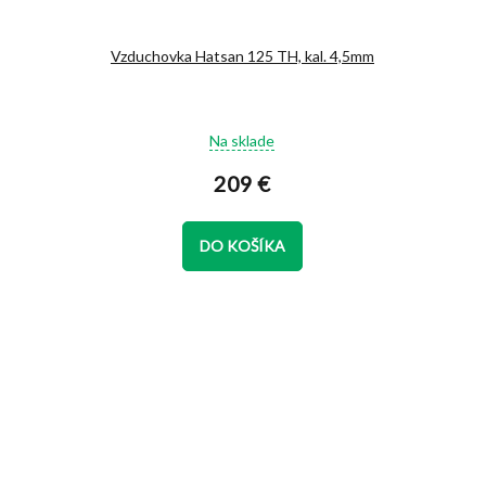
Vzduchovka Hatsan 125 TH, kal. 4,5mm
Priemerné
Na sklade
hodnotenie
produktu
209 €
je
5,0
z
DO KOŠÍKA
5
hviezdičiek.