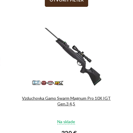
Vzduchovka Gamo Swarm Magnum Pro 10X IGT
Gen.3 4,5
Priemerné
Na sklade
hodnotenie
produktu