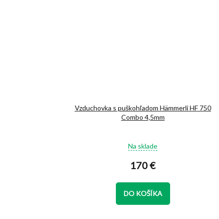
Vzduchovka s puškohľadom Hämmerli HF 750
Combo 4,5mm
Priemerné
Na sklade
hodnotenie
produktu
170 €
je
5,0
z
DO KOŠÍKA
5
hviezdičiek.