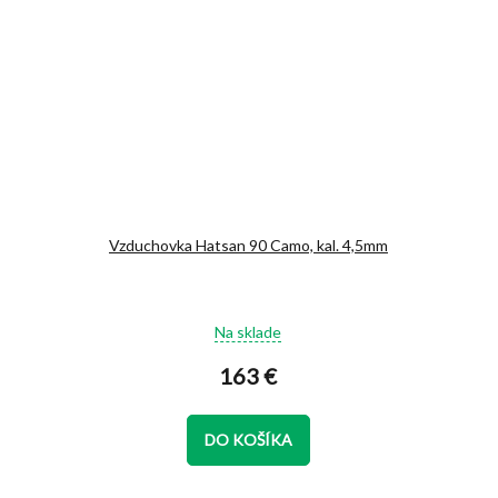
Vzduchovka Hatsan 90 Camo, kal. 4,5mm
Priemerné
Na sklade
hodnotenie
produktu
163 €
je
4,9
z
DO KOŠÍKA
5
hviezdičiek.