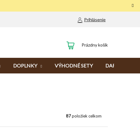
Prihlásenie
NÁKUPNÝ
Prázdny košík
KOŠÍK
DOPLNKY
VÝHODNÉ SETY
DARČEKY
87
položiek celkom