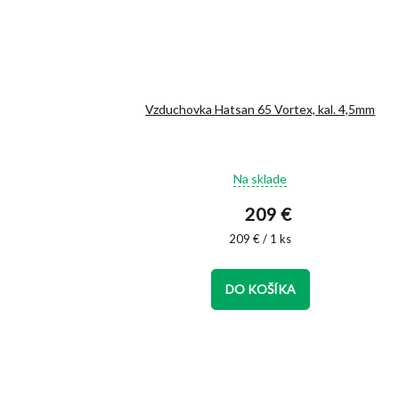
Vzduchovka Hatsan 65 Vortex, kal. 4,5mm
Priemerné
Na sklade
hodnotenie
produktu
209 €
je
4,9
Jednotková
209 € / 1 ks
cena:
z
5
hviezdičiek.
DO KOŠÍKA