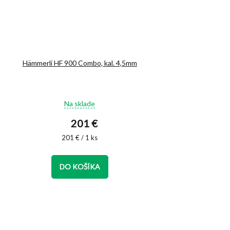
Hämmerli HF 900 Combo, kal. 4,5mm
Priemerné
Na sklade
hodnotenie
produktu
201 €
je
4,8
Jednotková
201 € / 1 ks
cena:
z
5
hviezdičiek.
DO KOŠÍKA