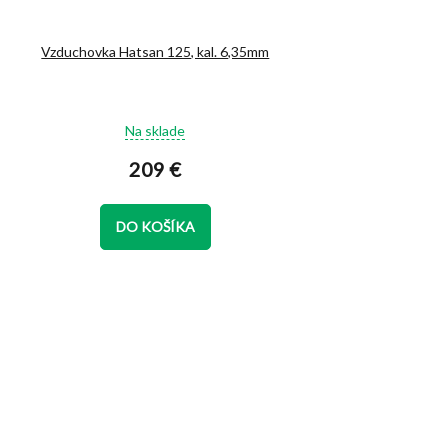
Vzduchovka Hatsan 125, kal. 6,35mm
Priemerné
Na sklade
hodnotenie
produktu
209 €
je
4,7
z
DO KOŠÍKA
5
hviezdičiek.