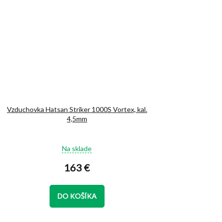
Vzduchovka Hatsan Striker 1000S Vortex, kal.
4,5mm
Priemerné
Na sklade
hodnotenie
produktu
163 €
je
5,0
z
DO KOŠÍKA
5
hviezdičiek.