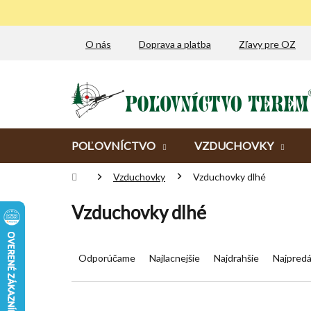
Prejsť
na
obsah
O nás
Doprava a platba
Zľavy pre OZ
POĽOVNÍCTVO
VZDUCHOVKY
Domov
Vzduchovky
Vzduchovky dlhé
Vzduchovky dlhé
R
a
Odporúčame
Najlacnejšie
Najdrahšie
Najpredá
d
e
n