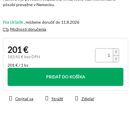
pôsobí prevažne v Nemecku.
Na sklade
11.8.2026
Možnosti doručenia
201 €
163,41 € bez DPH
Jednotková
201 € / 1 ks
cena:
PRIDAŤ DO KOŠÍKA
Opýtať sa
Strážiť
Zdieľať