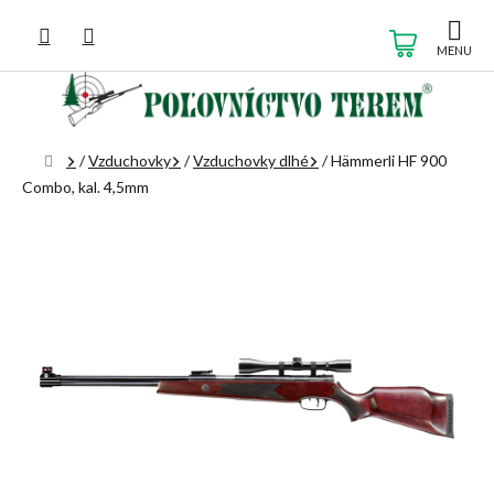
Prejsť
na
NÁKUP
obsah
KOŠÍK
Domov
/
Vzduchovky
/
Vzduchovky dlhé
/
Hämmerli HF 900
Combo, kal. 4,5mm