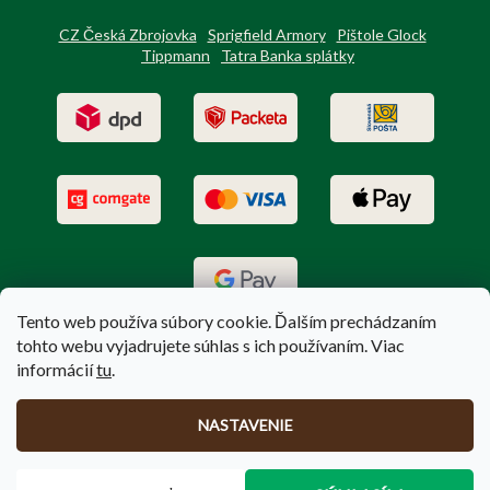
CZ Česká Zbrojovka
Sprigfield Armory
Pištole Glock
Tippmann
Tatra Banka splátky
Tento web používa súbory cookie. Ďalším prechádzaním
tohto webu vyjadrujete súhlas s ich používaním. Viac
informácií
tu
.
Vytvoril Shoptet
|
Upravil Balkys
NASTAVENIE
Copyright 2026
PoľovníctvoTerem.sk
. Všetky práva vyhradené.