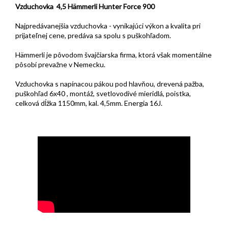
Vzduchovka 4,5 Hämmerli Hunter Force 900
Najpredávanejšia vzduchovka - vynikajúci výkon a kvalita pri
prijateľnej cene, predáva sa spolu s puškohľadom.
Hämmerli je pôvodom švajčiarska firma, ktorá však momentálne
pôsobí prevažne v Nemecku.
Vzduchovka s napínacou pákou pod hlavňou, drevená pažba,
puškohľad 6x40 , montáž, svetlovodivé mieridlá, poistka,
celková dĺžka 1150mm, kal. 4,5mm. Energia 16J.