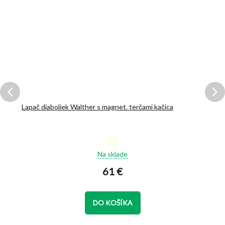
Lapač diaboliek Walther s magnet. terčami kačica
Priemerné
Na sklade
hodnotenie
produktu
61 €
je
5,0
z
DO KOŠÍKA
5
hviezdičiek.