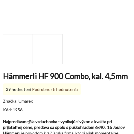
Hämmerli HF 900 Combo, kal. 4,5mm
Priemerné
39 hodnotení
Podrobnosti hodnotenia
hodnotenie
produktu
Značka:
Umarex
je
Kód:
1956
4,8
z
Najpredávanejšia vzduchovka - vynikajúci výkon a kvalita pri
5
prijateľnej cene, predáva sa spolu s puškohľadom 6x40 . 16 Joulov
hviezdičiek.
Hämmerli je pôvodom švajčiarska firma, ktorá však momentálne