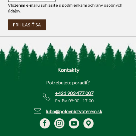
Vložením e-mailu súhlasíte s
podmienkami ochrany osobných
údajov
.
PRIHLÁSIŤ SA
Z
á
p
Kontakty
ä
t
Potrebujete poradiť?
i
e
+421 903 477 007
Po-Pia 09:00 - 17:00
luba@polovnictvoterem.sk