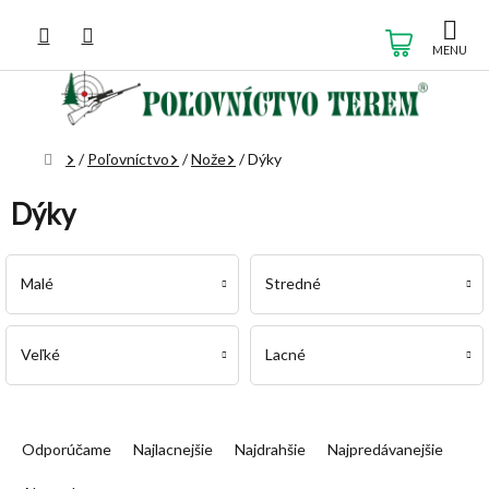
Prejsť
na
NÁKUP
obsah
KOŠÍK
Domov
/
Poľovníctvo
/
Nože
/
Dýky
Dýky
Malé
Stredné
Veľké
Lacné
R
a
Odporúčame
Najlacnejšie
Najdrahšie
Najpredávanejšie
d