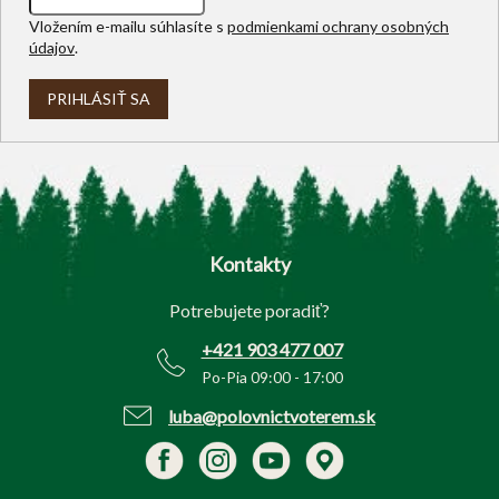
Vložením e-mailu súhlasíte s
podmienkami ochrany osobných
údajov
.
PRIHLÁSIŤ SA
Z
á
p
Kontakty
ä
t
Potrebujete poradiť?
i
e
+421 903 477 007
Po-Pia 09:00 - 17:00
luba@polovnictvoterem.sk