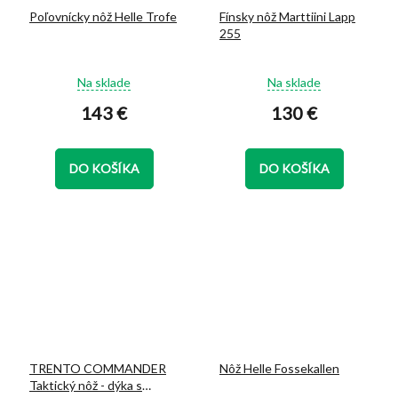
Poľovnícky nôž Helle Trofe
Fínsky nôž Marttiini Lapp
255
Priemerné
Priemerné
Na sklade
Na sklade
hodnotenie
hodnotenie
143 €
130 €
produktu
produktu
je
je
5,0
5,0
z
z
DO KOŠÍKA
DO KOŠÍKA
5
5
hviezdičiek.
hviezdičiek.
TRENTO COMMANDER
Nôž Helle Fossekallen
Taktický nôž - dýka s