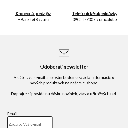
k
y
Kamenná predajňa
Telefonické objednávky
v
v Banskej Bystrici
0903477007 v prac.dobe
ý
p
i
s
u
Odoberať newsletter
Vložte svoj e-mail a my Vám budeme zasielať informácie o
nových produktoch na našom e-shope.
Email