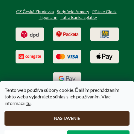
CZ Česká Zbrojovka
Sprigfield Armory
Pištole Glock
Tippmann
Tatra Banka splátky
Tento web používa súbory cookie. Ďalším prechádzaním
tohto webu vyjadrujete súhlas s ich používaním. Viac
informácií
tu
.
Vytvoril Shoptet
|
Upravil Balkys
NASTAVENIE
Copyright 2026
PoľovníctvoTerem.sk
. Všetky práva vyhradené.