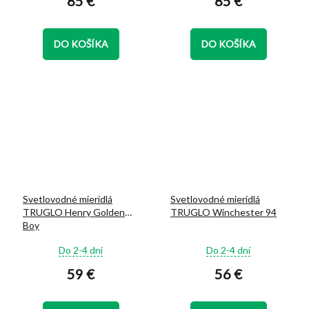
85 €
85 €
je
je
5,0
5,0
z
z
DO KOŠÍKA
DO KOŠÍKA
5
5
hviezdičiek.
hviezdičiek.
Svetlovodné mieridlá
Svetlovodné mieridlá
TRUGLO Henry Golden
TRUGLO Winchester 94
Boy
Priemerné
Priemerné
Do 2-4 dní
Do 2-4 dní
hodnotenie
hodnotenie
59 €
56 €
produktu
produktu
je
je
5,0
5,0