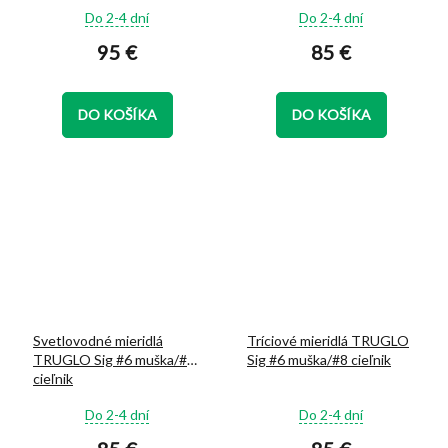
Priemerné
Priemerné
Do 2-4 dní
Do 2-4 dní
hodnotenie
hodnotenie
95 €
85 €
produktu
produktu
je
je
5,0
5,0
z
z
DO KOŠÍKA
DO KOŠÍKA
5
5
hviezdičiek.
hviezdičiek.
Svetlovodné mieridlá
Tríciové mieridlá TRUGLO
TRUGLO Sig #6 muška/#8
Sig #6 muška/#8 cieľnik
cieľnik
Priemerné
Priemerné
Do 2-4 dní
Do 2-4 dní
hodnotenie
hodnotenie
produktu
produktu