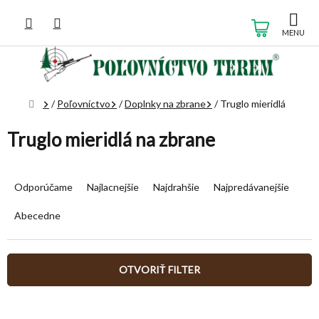
Prejsť
na
NÁKUP
obsah
KOŠÍK
Domov
/
Poľovníctvo
/
Doplnky na zbrane
/
Truglo mieridlá
Truglo mieridlá na zbrane
R
a
Odporúčame
Najlacnejšie
Najdrahšie
Najpredávanejšie
d
e
Abecedne
n
i
e
OTVORIŤ FILTER
p
r
V
o