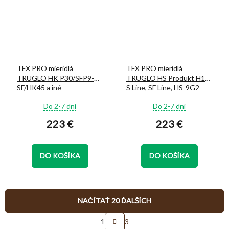
TFX PRO mieridlá
TFX PRO mieridlá
TRUGLO HK P30/SFP9-
TRUGLO HS Produkt H11,
SF/HK45 a iné
S Line, SF Line, HS-9G2
Line
Priemerné
Priemerné
Do 2-7 dní
Do 2-7 dní
hodnotenie
hodnotenie
223 €
223 €
produktu
produktu
je
je
5,0
5,0
z
z
DO KOŠÍKA
DO KOŠÍKA
5
5
hviezdičiek.
hviezdičiek.
NAČÍTAŤ 20 ĎALŠÍCH
S
1
3
t