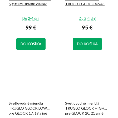
Sig #8 muška/#8 cieľnik
TRUGLO GLOCK 42/43
Priemerné
Priemerné
Do 2-4 dní
Do 2-4 dní
hodnotenie
hodnotenie
99 €
95 €
produktu
produktu
je
je
5,0
5,0
z
z
DO KOŠÍKA
DO KOŠÍKA
5
5
hviezdičiek.
hviezdičiek.
Svetlovodné mieridlá
Svetlovodné mieridlá
TRUGLO GLOCK LOW
TRUGLO GLOCK HIGH
pre GLOCK 17, 19 a iné
pre GLOCK 20, 21 a iné