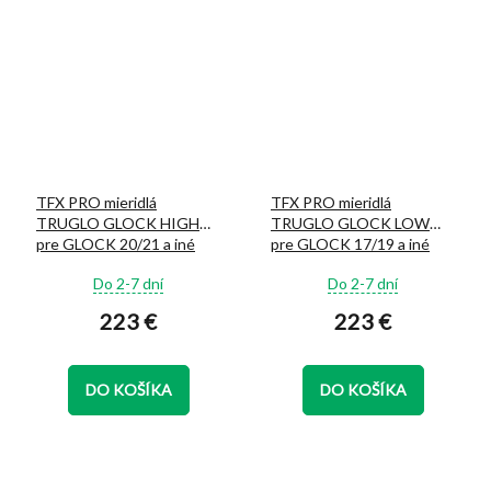
TFX PRO mieridlá
TFX PRO mieridlá
TRUGLO GLOCK HIGH
TRUGLO GLOCK LOW
pre GLOCK 20/21 a iné
pre GLOCK 17/19 a iné
Priemerné
Priemerné
Do 2-7 dní
Do 2-7 dní
hodnotenie
hodnotenie
223 €
223 €
produktu
produktu
je
je
5,0
5,0
z
z
DO KOŠÍKA
DO KOŠÍKA
5
5
hviezdičiek.
hviezdičiek.