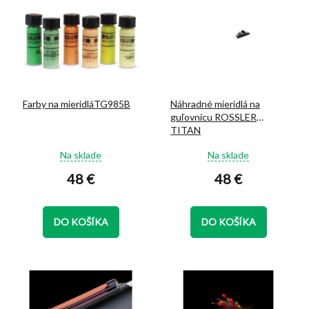
ý
d
p
u
i
k
s
t
p
o
r
v
o
Farby na mieridláTG985B
Náhradné mieridlá na
d
guľovnicu ROSSLER
u
TITAN
k
Priemerné
Priemerné
t
Na sklade
Na sklade
hodnotenie
hodnotenie
o
48 €
48 €
produktu
produktu
v
je
je
5,0
5,0
z
z
DO KOŠÍKA
DO KOŠÍKA
5
5
hviezdičiek.
hviezdičiek.