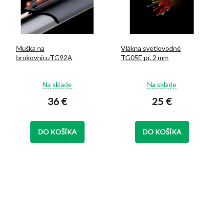
Muška na
Vlákna svetlovodné
brokovnicuTG92A
TG05E pr. 2 mm
Priemerné
Priemerné
Na sklade
Na sklade
hodnotenie
hodnotenie
36 €
25 €
produktu
produktu
je
je
5,0
5,0
z
z
DO KOŠÍKA
DO KOŠÍKA
5
5
hviezdičiek.
hviezdičiek.