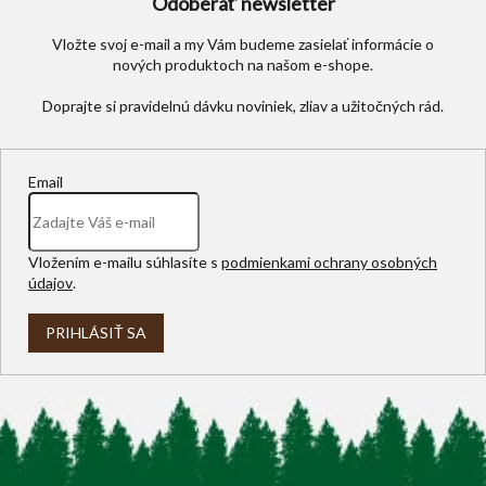
Odoberať newsletter
Vložte svoj e-mail a my Vám budeme zasielať informácie o
nových produktoch na našom e-shope.
Email
Vložením e-mailu súhlasíte s
podmienkami ochrany osobných
údajov
.
PRIHLÁSIŤ SA
Z
á
p