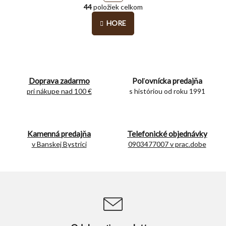
O
r
44
položiek celkom
v
á
l
n
HORE
á
k
o
d
v
a
a
c
n
i
i
e
Doprava zadarmo
Poľovnícka predajňa
e
p
pri nákupe nad 100 €
s históriou od roku 1991
r
v
k
y
Kamenná predajňa
Telefonické objednávky
v
v Banskej Bystrici
0903477007 v prac.dobe
ý
p
i
s
u