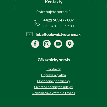
Kontakty
ä
t
Potrebujete poradiť?
i
e
+421 903 477 007
Po-Pia 09:00 - 17:00
luba@polovnictvoterem.sk
Zákaznícky servis
Kontakty
Doprava a platba
Obchodné podmienky
Ochrana osobných údajov
Reklamácia a vrátenie tovaru