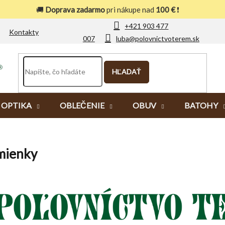
🚚
Doprava zadarmo
pri nákupe nad
100 €
❗
+421 903 477
Kontakty
007
luba@polovnictvoterem.sk
HĽADAŤ
OPTIKA
OBLEČENIE
OBUV
BATOHY
mienky