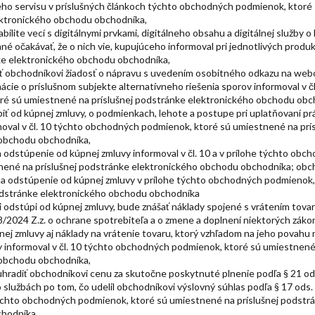
ého servisu v príslušných článkoch týchto obchodných podmienok, ktor
lektronického obchodu obchodníka,
rabilite vecí s digitálnymi prvkami, digitálneho obsahu a digitálnej služby o
né očakávať, že o nich vie, kupujúceho informoval pri jednotlivých produ
nke elektronického obchodu obchodníka,
ať obchodníkovi žiadosť o nápravu s uvedením osobitného odkazu na webo
cie o príslušnom subjekte alternatívneho riešenia sporov informoval v čl
é sú umiestnené na príslušnej podstránke elektronického obchodu obc
iť od kúpnej zmluvy, o podmienkach, lehote a postupe pri uplatňovaní pr
oval v čl. 10 týchto obchodných podmienok, ktoré sú umiestnené na prís
 obchodu obchodníka,
 odstúpenie od kúpnej zmluvy informoval v čl. 10 a v prílohe týchto obc
nené na príslušnej podstránke elektronického obchodu obchodníka; obc
na odstúpenie od kúpnej zmluvy v prílohe týchto obchodných podmienok,
odstránke elektronického obchodu obchodníka
úci odstúpi od kúpnej zmluvy, bude znášať náklady spojené s vrátením tov
/2024 Z.z. o ochrane spotrebiteľa a o zmene a doplnení niektorých zákon
nej zmluvy aj náklady na vrátenie tovaru, ktorý vzhľadom na jeho povahu 
y informoval v čl. 10 týchto obchodných podmienok, ktoré sú umiestnené 
 obchodu obchodníka,
uhradiť obchodníkovi cenu za skutočne poskytnuté plnenie podľa § 21 od
 službách po tom, čo udelil obchodníkovi výslovný súhlas podľa § 17 ods. 
týchto obchodných podmienok, ktoré sú umiestnené na príslušnej podstr
hodníka,