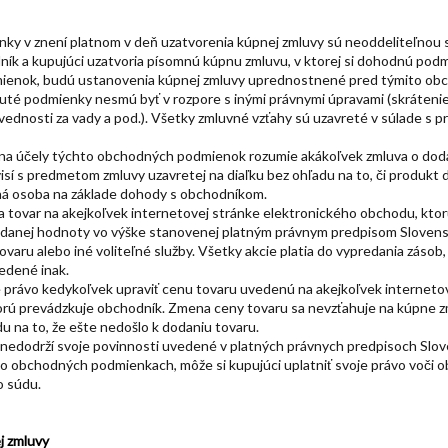
ky v znení platnom v deň uzatvorenia kúpnej zmluvy sú neoddeliteľnou
dník a kupujúci uzatvoria písomnú kúpnu zmluvu, v ktorej si dohodnú po
ienok, budú ustanovenia kúpnej zmluvy uprednostnené pred týmito ob
té podmienky nesmú byť v rozpore s inými právnymi úpravami (skrátenie
vednosti za vady a pod.). Všetky zmluvné vzťahy sú uzavreté v súlade s 
 na účely týchto obchodných podmienok rozumie akákoľvek zmluva o doda
isí s predmetom zmluvy uzavretej na diaľku bez ohľadu na to, či produkt 
ná osoba na základe dohody s obchodníkom.
a tovar na akejkoľvek internetovej stránke elektronického obchodu, kto
ridanej hodnoty vo výške stanovenej platným právnym predpisom Slovensk
varu alebo iné voliteľné služby. Všetky akcie platia do vypredania zásob, 
edené inak.
e právo kedykoľvek upraviť cenu tovaru uvedenú na akejkoľvek interneto
orú prevádzkuje obchodník. Zmena ceny tovaru sa nevzťahuje na kúpne 
u na to, že ešte nedošlo k dodaniu tovaru.
k nedodrží svoje povinnosti uvedené v platných právnych predpisoch Slov
to obchodných podmienkach, môže si kupujúci uplatniť svoje právo voči 
o súdu.
j zmluvy