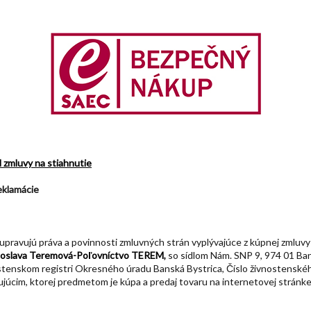
zmluvy na stiahnutie
klamácie
ravujú práva a povinnosti zmluvných strán vyplývajúce z kúpnej zmluvy
oslava Teremová-Poľovníctvo TEREM
,
so sídlom Nám. SNP 9, 974 01 Ba
stenskom registri Okresného úradu Banská Bystrica, Číslo živnostenské
pujúcim, ktorej predmetom je kúpa a predaj tovaru na internetovej stránk