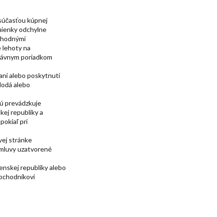
 súčasťou kúpnej
dmienky odchylne
chodnými
 lehoty na
právnym poriadkom
ní alebo poskytnutí
dodá alebo
rú prevádzkuje
ej republiky a
pokiaľ pri
vej stránke
zmluvy uzatvorené
enskej republiky alebo
obchodníkovi