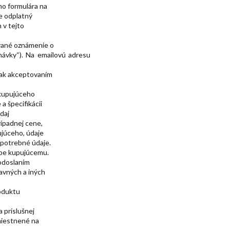
ho formulára na
e odplatný
 v tejto
ávané oznámenie o
návky“). Na emailovú adresu
však akceptovaním
 kupujúceho
a špecifikácii
daj
rípadnej cene,
júceho, údaje
é potrebné údaje.
obe kupujúcemu.
odoslaním
avných a iných
oduktu
 príslušnej
miestnené na