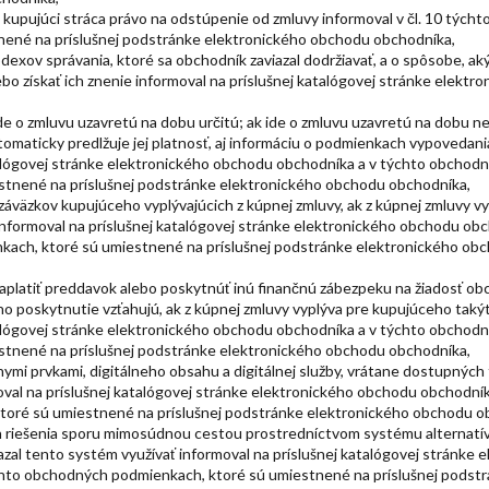
h kupujúci stráca právo na odstúpenie od zmluvy informoval v čl. 10 týc
nené na príslušnej podstránke elektronického obchodu obchodníka,
kódexov správania, ktoré sa obchodník zaviazal dodržiavať, a o spôsobe, a
ebo získať ich znenie informoval na príslušnej katalógovej stránke elektr
 ide o zmluvu uzavretú na dobu určitú; ak ide o zmluvu uzavretú na dobu n
automaticky predlžuje jej platnosť, aj informáciu o podmienkach vypovedan
talógovej stránke elektronického obchodu obchodníka a v týchto obchod
stnené na príslušnej podstránke elektronického obchodu obchodníka,
a záväzkov kupujúceho vyplývajúcich z kúpnej zmluvy, ak z kúpnej zmluvy v
nformoval na príslušnej katalógovej stránke elektronického obchodu obc
ach, ktoré sú umiestnené na príslušnej podstránke elektronického ob
zaplatiť preddavok alebo poskytnúť inú finančnú zábezpeku na žiadosť ob
ho poskytnutie vzťahujú, ak z kúpnej zmluvy vyplýva pre kupujúceho taký
talógovej stránke elektronického obchodu obchodníka a v týchto obchod
stnené na príslušnej podstránke elektronického obchodu obchodníka,
álnymi prvkami, digitálneho obsahu a digitálnej služby, vrátane dostupnýc
val na príslušnej katalógovej stránke elektronického obchodu obchodník
oré sú umiestnené na príslušnej podstránke elektronického obchodu o
h riešenia sporu mimosúdnou cestou prostredníctvom systému alternatív
azal tento systém využívať informoval na príslušnej katalógovej stránke 
hto obchodných podmienkach, ktoré sú umiestnené na príslušnej podst