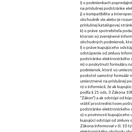
i) o podmienkach popredajn
na príslušnej podstránke e
j) o kompatibilite a interope
obchodník vie alebo je rozum
príslušnej katalógovej strá
k) o práve spotrebiteľa pod
ktorom sú zverejnené informá
obchodných podmienok, ktor
l) o práve kupujúceho odstúp
odstúpenie od zmluvy inform
podstránke elektronického
m) o poskytnutí formuláru na
podmienok, ktoré sú umiest
poskytol samotný formulár 
umiestnené na príslušnej p
n) o informácii, že ak kupuj
podľa § 21 ods. 3 Zákona 108
"Zákon") a ak odstúpi od kúp
vrátiť prostredníctvom pošt
podstránke elektronického
o) o povinnosti kupujúceho 
kupujúci odstúpi od zmluvy o
Zákona informoval v čl. 10 
elektronického obchodu obc