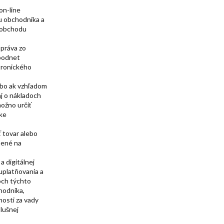
on-line
u obchodníka a
o obchodu
 práva zo
 podnet
tronického
ebo ak vzhľadom
j o nákladoch
možno určiť
nke
 tovar alebo
nené na
a digitálnej
uplatňovania a
och týchto
hodníka,
nosti za vady
lušnej