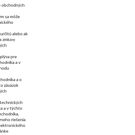
hto obchodných
kým sa môže
onického
eurčitú alebo ak
ia zmluvy
ných
yplýva pre
hodníka a v
chodu
chodníka a o
to záväzok
ných
h technických
a a v týchto
bchodníka,
neho riešenia
elektronického
ránke