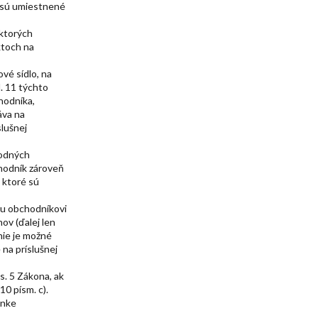
é sú umiestnené
 ktorých
ktoch na
vé sídlo, na
. 11 týchto
hodníka,
áva na
lušnej
hodných
hodník zároveň
 ktoré sú
aru obchodníkovi
ov (ďalej len
nie je možné
na príslušnej
s. 5 Zákona, ak
10 písm. c).
ánke