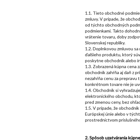
1.1. Tieto obchodné podmien
zmluvy. V prípade, že obcho
od týchto obchodných podm
podmienkami. Takto dohodnu
vrátenie tovaru, doby zodpo
Slovenskej republiky.
1.2. Doplnkovou zmluvou sa
ďalšieho produktu, ktorý súv
poskytne obchodník alebo i
1.3. Zobrazená kúpna cena z
obchodník zahŕňa aj daň z p
nezahŕňa cenu za prepravu to
konkrétnom tovare nie je uv
1.4. Obchodník si vyhradzuj
elektronického obchodu, kt
pred zmenou ceny, bez ohľad
1.5. V prípade, že obchodní
Európskej únie alebo v tých
prostredníctvom príslušnéh
2. Spôsob uzatvárania kúpne