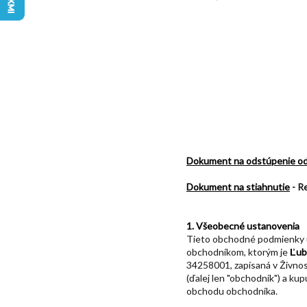
Dokument na odstúpenie od 
Dokument na stiahnutie
-
Re
1. Všeobecné ustanovenia
Tieto obchodné podmienky up
obchodníkom, ktorým je
Ľub
34258001, zapísaná v Živno
(ďalej len "obchodník") a ku
obchodu obchodníka.