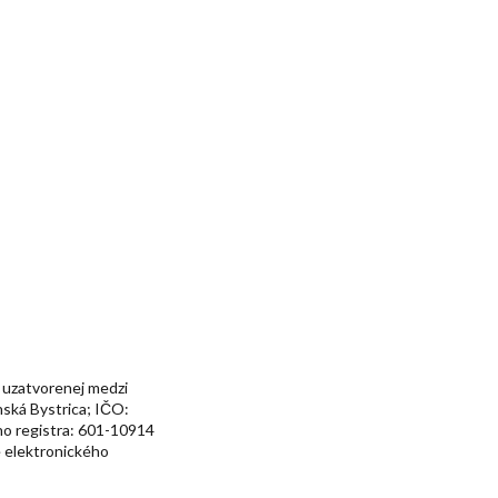
 uzatvorenej medzi
nská Bystrica; IČO:
ho registra: 601-10914
e elektronického