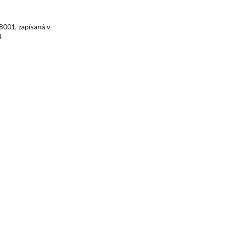
001, zapísaná v
4