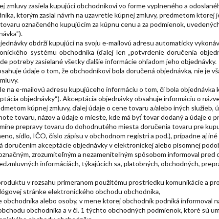
nej zmluvy zasiela kupujúci obchodníkovi vo forme vyplneného a odoslané
níka, ktorým zaslal návrh na uzavretie kúpnej zmluvy, predmetom ktorej j
 tovaru označeného kupujúcim za kúpnu cenu a za podmienok, uvedených
návka“).
bjednávky obdrží kupujúci na svoju e-mailovú adresu automaticky vykon
tronického systému obchodníka (ďalej len „potvrdenie doručenia objed
de potreby zasielané všetky ďalšie informácie ohľadom jeho objednávky.
bsahuje údaje o tom, že obchodníkovi bola doručená objednávka, nie je 
zmluvy.
le na e-mailovú adresu kupujúceho informáciu o tom, či bola objednávka
ptácia objednávky“). Akceptácia objednávky obsahuje informáciu o názve 
edmetom kúpnej zmluvy, ďalej údaje o cene tovaru a/alebo iných služieb, ú
ote tovaru, názov a údaje o mieste, kde má byť tovar dodaný a údaje o p
míne prepravy tovaru do dohodnutého miesta doručenia tovaru pre kupu
o, sídlo, IČO, číslo zápisu v obchodnom registri a pod.), prípadne aj in
tá doručením akceptácie objednávky v elektronickej alebo písomnej pod
noznačným, zrozumiteľným a nezameniteľným spôsobom informoval pred 
dzmluvných informáciách, týkajúcich sa, platobných, obchodných, prepr
 produktu v rozsahu primeranom použitému prostriedku komunikácie a pr
talógovej stránke elektronického obchodu obchodníka,
 obchodníka alebo osoby, v mene ktorej obchodník podniká informoval na
obchodu obchodníka a v čl. 1 týchto obchodných podmienok, ktoré sú u