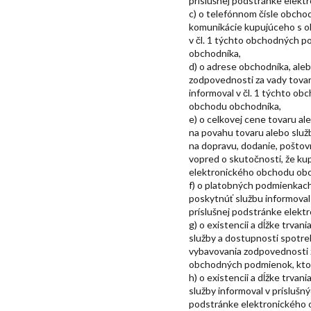
príslušnej podstránke elek
c) o telefónnom čísle obchod
komunikácie kupujúceho s o
v čl. 1 týchto obchodných p
obchodníka,
d) o adrese obchodníka, aleb
zodpovednosti za vady tovar
informoval v čl. 1 týchto o
obchodu obchodníka,
e) o celkovej cene tovaru a
na povahu tovaru alebo služ
na dopravu, dodanie, poštovn
vopred o skutočnosti, že kup
elektronického obchodu obc
f) o platobných podmienkach
poskytnúť službu informova
príslušnej podstránke elek
g) o existencii a dĺžke trva
služby a dostupnosti spotre
vybavovania zodpovednosti z
obchodných podmienok, ktor
h) o existencii a dĺžke trva
služby informoval v prísluš
podstránke elektronického