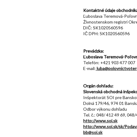
Kontaktné údaje obchodník
Ľuboslava Teremová-Poľovní
Živnostenskom registri Okr
DIČ: SK1020560596
IČ DPH: SK1020560596
Prevádzka:
Ľuboslava Teremová-Poľov
Telefón: +421 903 477 007
E-mail:
luba@polovnictvoter
Orgán dohľadu:
Slovenská obchodná inšpekc
Inšpektorát SOI pre Banskob
Dolná 179/46, 974 01 Bansk
Odbor výkonu dohľadu
Tel. č.: 048/ 412 49 69, 048
http://www.soi.sk
http://www.soi.sk/sk/Podav
bb@soi.sk