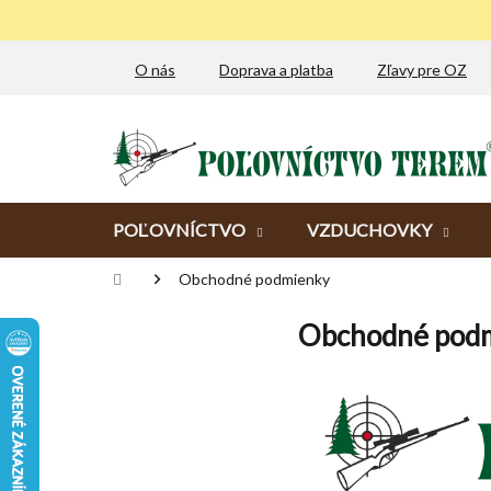
Prejsť
na
obsah
O nás
Doprava a platba
Zľavy pre OZ
POĽOVNÍCTVO
VZDUCHOVKY
Domov
Obchodné podmienky
Obchodné pod