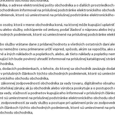
tronického obchodu obchodníka,
níka, o adrese elektronickej pošty obchodníka a o ďalších prostriedkoch 
bchodníkom informoval na príslušnej podstránke elektronického obchod
odmienok, ktoré sú umiestnené na príslušnej podstránke elektronickéh
o osoby, ktorá v mene obchodníka koná, na ktorej môže kupujúci uplatniť
u alebo služby, odstúpenie od zmluvy, podať žiadosť o nápravu alebo iný
bchodných podmienok, ktoré sú umiestnené na príslušnej podstránke elek
lebo služby vrátane dane z pridanej hodnoty a všetkých ostatných daní al
by nemožno cenu primerane určiť vopred, spôsob, akým sa vypočíta, ako a
é a iných nákladoch a poplatkoch, alebo, ak tieto náklady a poplatky ne
ujúci ich bude povinný uhradiť informoval na príslušnej katalógovej strá
hodníka,
, dodacích podmienkach, o lehote, do ktorej sa obchodník zaväzuje dodať
l v príslušných článkoch týchto obchodných podmienok, ktoré sú umiest
tronického obchodu obchodníka,
nia zákonnej zodpovednosti obchodníka za vady tovaru, digitálneho obsahu 
biteľskej záruky, ak ju obchodník alebo výrobca poskytuje a o postupoch 
a vady, sťažností a podnetov kupujúceho informoval v príslušných článk
é sú umiestnené na príslušnej podstránke elektronického obchodu obc
nia zodpovednosti za vady služby a postupe pri uplatnení práv zo zodpoved
ných článkoch týchto obchodných podmienok, ktoré sú umiestnené na prís
 obchodu obchodníka,