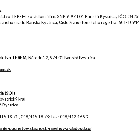
a:
ctvo TEREM, so sídlom Nám. SNP 9, 974 01 Banská Bystrica; IČO: 34258
esného úradu Banská Bystrica, Číslo živnostenského registra: 601-1091
níctvo TEREM
,
Národná 2, 974 01 Banská Bystrica
em.sk
ia (SOI)
ystrický kraj
á Bystrica
/415 18 71 , 048/415 18 73; Fax: 048/412 46 93
anie-podnetov-staznosti-navrhov-a-ziadosti.soi