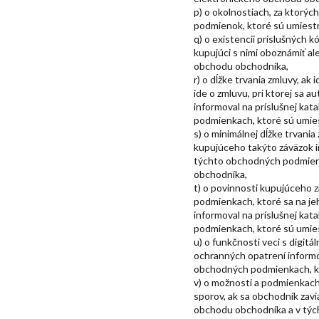
p) o okolnostiach, za ktorýc
podmienok, ktoré sú umiest
q) o existencii príslušných 
kupujúci s nimi oboznámiť al
obchodu obchodníka,
r) o dĺžke trvania zmluvy, ak
ide o zmluvu, pri ktorej sa 
informoval na príslušnej ka
podmienkach, ktoré sú umie
s) o minimálnej dĺžke trvani
kupujúceho takýto záväzok i
týchto obchodných podmienk
obchodníka,
t) o povinnosti kupujúceho 
podmienkach, ktoré sa na je
informoval na príslušnej ka
podmienkach, ktoré sú umie
u) o funkčnosti veci s digit
ochranných opatrení informo
obchodných podmienkach, kt
v) o možnosti a podmienkac
sporov, ak sa obchodník zavi
obchodu obchodníka a v týc