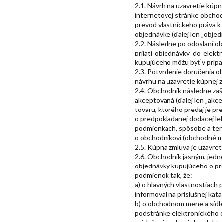
2.1. Návrh na uzavretie kúp
internetovej stránke obchod
prevod vlastníckeho práva k
objednávke (ďalej len „objed
2.2. Následne po odoslaní o
prijatí objednávky do elek
kupujúceho môžu byť v prípa
2.3. Potvrdenie doručenia o
návrhu na uzavretie kúpnej 
2.4. Obchodník následne zaš
akceptovaná (ďalej len „akce
tovaru, ktorého predaj je pr
o predpokladanej dodacej leh
podmienkach, spôsobe a ter
o obchodníkovi (obchodné men
2.5. Kúpna zmluva je uzavre
2.6. Obchodník jasným, jed
objednávky kupujúceho o pre
podmienok tak, že:
a) o hlavných vlastnostiach
informoval na príslušnej ka
b) o obchodnom mene a sídle
podstránke elektronického 