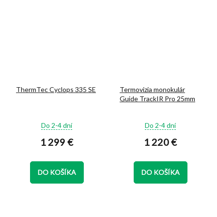
ThermTec Cyclops 335 SE
Termovizia monokulár
Guide TrackIR Pro 25mm
Priemerné
Priemerné
Do 2-4 dní
Do 2-4 dní
hodnotenie
hodnotenie
1 299 €
1 220 €
produktu
produktu
je
je
5,0
5,0
z
z
DO KOŠÍKA
DO KOŠÍKA
5
5
hviezdičiek.
hviezdičiek.