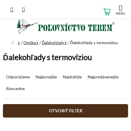
Prejsť
na
NÁKUP
obsah
KOŠÍK
Domov
/
Optika
/
Ďalekohľady
/
Ďalekohľady s termovíziou
Ďalekohľady s termovíziou
R
a
Odporúčame
Najlacnejšie
Najdrahšie
Najpredávanejšie
d
e
Abecedne
n
i
e
OTVORIŤ FILTER
p
r
V
o