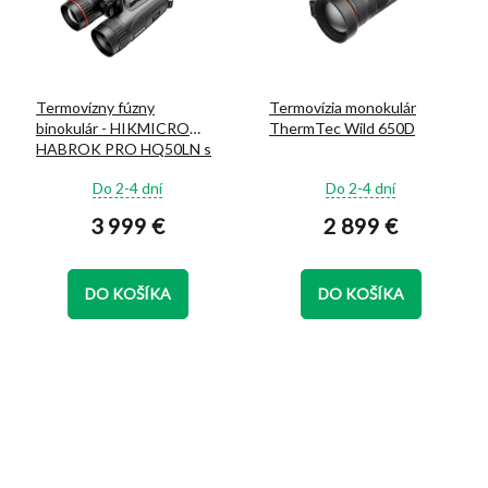
Termovízny fúzny
Termovízia monokulár
binokulár - HIKMICRO
ThermTec Wild 650D
HABROK PRO HQ50LN s
dialkomerom
Priemerné
Priemerné
Do 2-4 dní
Do 2-4 dní
hodnotenie
hodnotenie
3 999 €
2 899 €
produktu
produktu
je
je
5,0
5,0
z
z
DO KOŠÍKA
DO KOŠÍKA
5
5
hviezdičiek.
hviezdičiek.