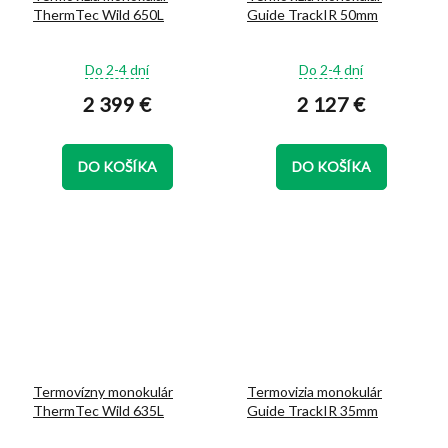
ThermTec Wild 650L
Guide TrackIR 50mm
Priemerné
Priemerné
Do 2-4 dní
Do 2-4 dní
hodnotenie
hodnotenie
2 399 €
2 127 €
produktu
produktu
je
je
5,0
5,0
z
z
DO KOŠÍKA
DO KOŠÍKA
5
5
hviezdičiek.
hviezdičiek.
Termovízny monokulár
Termovizia monokulár
ThermTec Wild 635L
Guide TrackIR 35mm