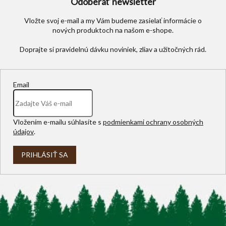
Odoberať newsletter
Vložte svoj e-mail a my Vám budeme zasielať informácie o
nových produktoch na našom e-shope.
Email
Vložením e-mailu súhlasíte s
podmienkami ochrany osobných
údajov
.
PRIHLÁSIŤ SA
Z
á
p