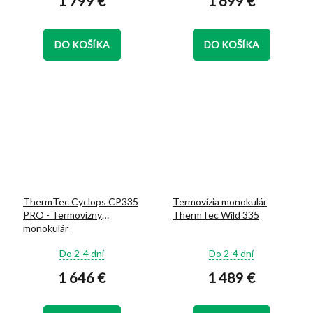
1 799 €
1 699 €
je
je
5,0
5,0
z
z
DO KOŠÍKA
DO KOŠÍKA
5
5
hviezdičiek.
hviezdičiek.
ThermTec Cyclops CP335
Termovízia monokulár
PRO - Termovízny
ThermTec Wild 335
monokulár
Priemerné
Priemerné
Do 2-4 dní
Do 2-4 dní
hodnotenie
hodnotenie
1 646 €
1 489 €
produktu
produktu
je
je
4,7
5,0