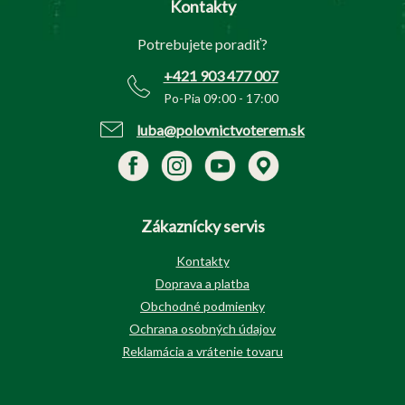
Kontakty
ä
t
Potrebujete poradiť?
i
e
+421 903 477 007
Po-Pia 09:00 - 17:00
luba@polovnictvoterem.sk
Zákaznícky servis
Kontakty
Doprava a platba
Obchodné podmienky
Ochrana osobných údajov
Reklamácia a vrátenie tovaru