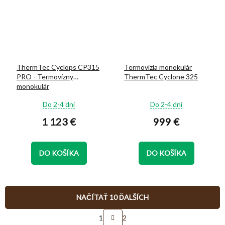
ThermTec Cyclops CP315
Termovízia monokulár
PRO - Termovízny
ThermTec Cyclone 325
monokulár
Priemerné
Priemerné
Do 2-4 dní
Do 2-4 dní
hodnotenie
hodnotenie
1 123 €
999 €
produktu
produktu
je
je
5,0
5,0
z
z
DO KOŠÍKA
DO KOŠÍKA
5
5
hviezdičiek.
hviezdičiek.
NAČÍTAŤ 10 ĎALŠÍCH
S
1
2
t