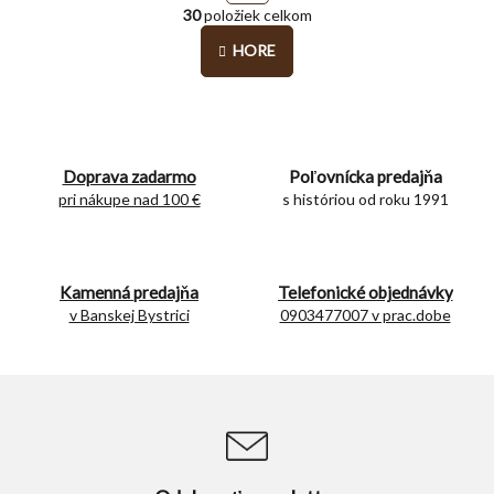
O
r
30
položiek celkom
v
á
l
n
HORE
á
k
o
d
v
a
a
c
n
i
i
e
Doprava zadarmo
Poľovnícka predajňa
e
p
pri nákupe nad 100 €
s históriou od roku 1991
r
v
k
y
Kamenná predajňa
Telefonické objednávky
v
v Banskej Bystrici
0903477007 v prac.dobe
ý
p
i
s
u