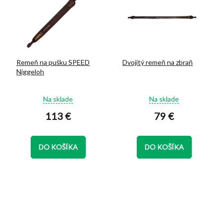
Remeň na pušku SPEED
Dvojitý remeň na zbraň
Niggeloh
Priemerné
Priemerné
Na sklade
Na sklade
hodnotenie
hodnotenie
113 €
79 €
produktu
produktu
je
je
5,0
5,0
z
z
DO KOŠÍKA
DO KOŠÍKA
5
5
hviezdičiek.
hviezdičiek.