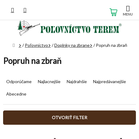
Prejsť
na
NÁKUP
obsah
KOŠÍK
Domov
/
Poľovníctvo
/
Doplnky na zbrane
/
Popruh na zbraň
Popruh na zbraň
R
a
Odporúčame
Najlacnejšie
Najdrahšie
Najpredávanejšie
d
e
Abecedne
n
i
e
OTVORIŤ FILTER
p
r
V
o