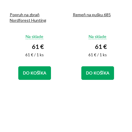
Popruh na zbraň
Remeň na pušku 685
Nordforest Hunting
Priemerné
Priemerné
Na sklade
Na sklade
hodnotenie
hodnotenie
61 €
61 €
produktu
produktu
je
je
Jednotková
Jednotková
61 € / 1 ks
61 € / 1 ks
5,0
5,0
cena:
cena:
z
z
5
5
DO KOŠÍKA
DO KOŠÍKA
hviezdičiek.
hviezdičiek.