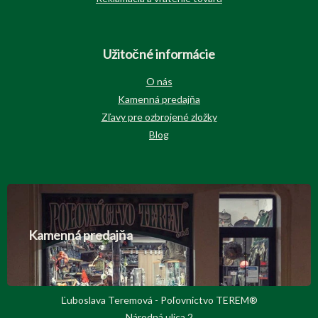
Užitočné informácie
O nás
Kamenná predajňa
Zľavy pre ozbrojené zložky
Blog
Kamenná predajňa
Ľuboslava Teremová - Poľovnictvo TEREM®
Národná ulica 2