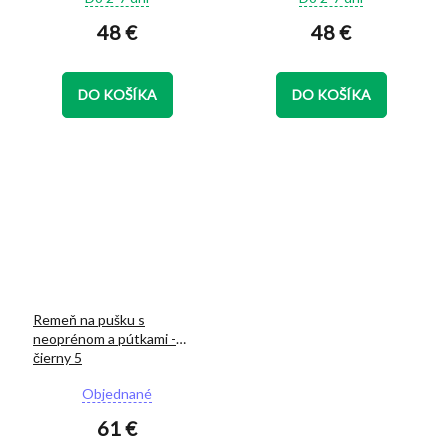
hodnotenie
hodnotenie
48 €
48 €
produktu
produktu
je
je
5,0
5,0
z
z
DO KOŠÍKA
DO KOŠÍKA
5
5
hviezdičiek.
hviezdičiek.
Remeň na pušku s
neoprénom a pútkami -
čierny 5
Priemerné
Objednané
hodnotenie
61 €
produktu
je