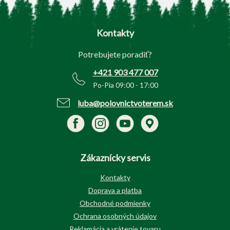
Z
á
p
Kontakty
ä
t
Potrebujete poradiť?
i
e
+421 903 477 007
Po-Pia 09:00 - 17:00
luba@polovnictvoterem.sk
Zákaznícky servis
Kontakty
Doprava a platba
Obchodné podmienky
Ochrana osobných údajov
Reklamácia a vrátenie tovaru