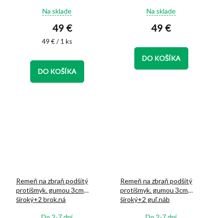
Priemerné
Priemerné
Na sklade
Na sklade
hodnotenie
hodnotenie
49 €
49 €
produktu
produktu
je
je
Jednotková
49 € / 1 ks
5,0
5,0
cena:
z
z
DO KOŠÍKA
5
5
DO KOŠÍKA
hviezdičiek.
hviezdičiek.
Remeň na zbraň podšitý
Remeň na zbraň podšitý
protišmyk. gumou 3cm
protišmyk. gumou 3cm
široký+2 brok.ná
široký+2 guľ.náb
Priemerné
Priemerné
Do 2-7 dní
Do 2-7 dní