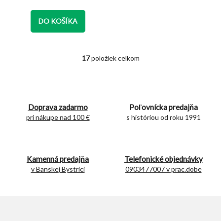
4,9
z
DO KOŠÍKA
5
hviezdičiek.
17
položiek celkom
O
v
l
á
d
Doprava zadarmo
Poľovnícka predajňa
a
c
pri nákupe nad 100 €
s históriou od roku 1991
i
e
p
r
Kamenná predajňa
Telefonické objednávky
v
v Banskej Bystrici
0903477007 v prac.dobe
k
y
v
ý
p