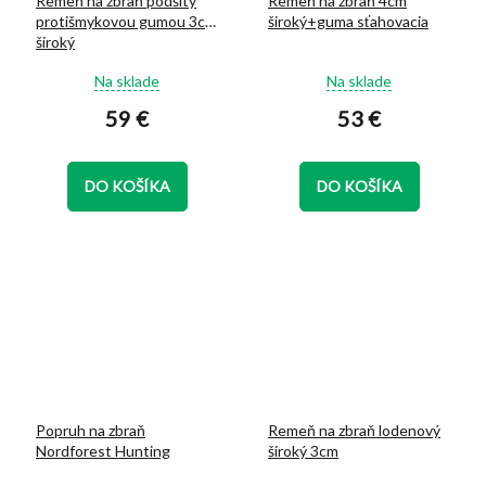
Remeň na zbraň podšitý
Remeň na zbraň 4cm
protišmykovou gumou 3cm
široký+guma sťahovacia
široký
Priemerné
Priemerné
Na sklade
Na sklade
hodnotenie
hodnotenie
59 €
53 €
produktu
produktu
je
je
5,0
5,0
z
z
DO KOŠÍKA
DO KOŠÍKA
5
5
hviezdičiek.
hviezdičiek.
Popruh na zbraň
Remeň na zbraň lodenový
Nordforest Hunting
široký 3cm