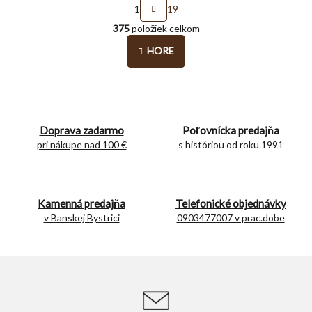
S
1
19
t
O
r
375
položiek celkom
v
á
l
n
HORE
á
k
o
d
v
a
a
c
n
i
i
e
Doprava zadarmo
Poľovnícka predajňa
e
p
pri nákupe nad 100 €
s históriou od roku 1991
r
v
k
y
Kamenná predajňa
Telefonické objednávky
v
v Banskej Bystrici
0903477007 v prac.dobe
ý
p
i
s
u