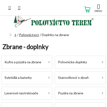
Prejsť
na
NÁKUP
obsah
KOŠÍK
Domov
/
Poľovníctvo
/
Doplnky na zbrane
Zbrane - doplnky
Kufre a púzdra na zbrane
Poľovnícke doplnky
Svietidlá a baterky
Starostlivosť o zbraň
Laserové nastrelovače
Puzdra na zbrane