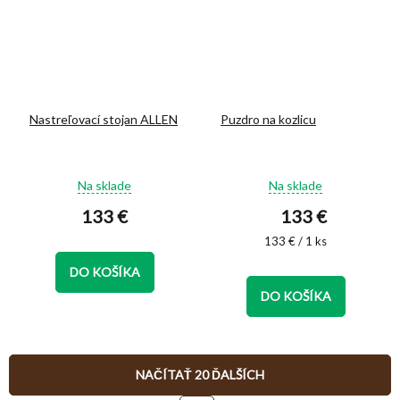
Nastreľovací stojan ALLEN
Puzdro na kozlicu
Priemerné
Priemerné
Na sklade
Na sklade
hodnotenie
hodnotenie
133 €
133 €
produktu
produktu
je
je
Jednotková
133 € / 1 ks
5,0
5,0
cena:
z
z
DO KOŠÍKA
5
5
DO KOŠÍKA
hviezdičiek.
hviezdičiek.
NAČÍTAŤ 20 ĎALŠÍCH