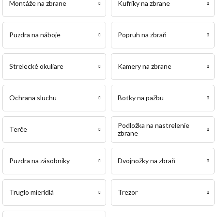
Montáže na zbrane
Kufríky na zbrane
Puzdra na náboje
Popruh na zbraň
Strelecké okuliare
Kamery na zbrane
Ochrana sluchu
Botky na pažbu
Podložka na nastrelenie
Terče
zbrane
Puzdra na zásobníky
Dvojnožky na zbraň
Truglo mieridlá
Trezor