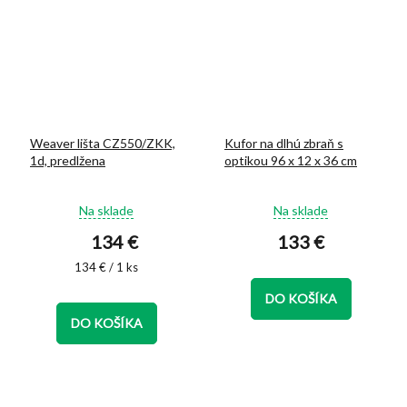
Weaver lišta CZ550/ZKK,
Kufor na dlhú zbraň s
1d, predlžena
optikou 96 x 12 x 36 cm
Priemerné
Priemerné
Na sklade
Na sklade
hodnotenie
hodnotenie
134 €
133 €
produktu
produktu
je
je
Jednotková
134 € / 1 ks
5,0
5,0
cena:
z
z
DO KOŠÍKA
5
5
DO KOŠÍKA
hviezdičiek.
hviezdičiek.