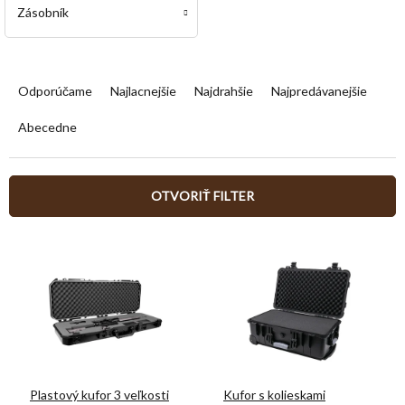
Zásobník
R
a
Odporúčame
Najlacnejšie
Najdrahšie
Najpredávanejšie
d
e
Abecedne
n
i
e
OTVORIŤ FILTER
p
r
V
o
ý
d
p
u
i
k
s
t
p
o
r
v
o
Plastový kufor 3 veľkosti
Kufor s kolieskami
d