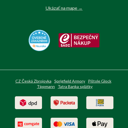
Ukázať na mape →
CZ Česká Zbrojovka
Sprigfield Armory
Pištole Glock
Tippmann
Tatra Banka splátky