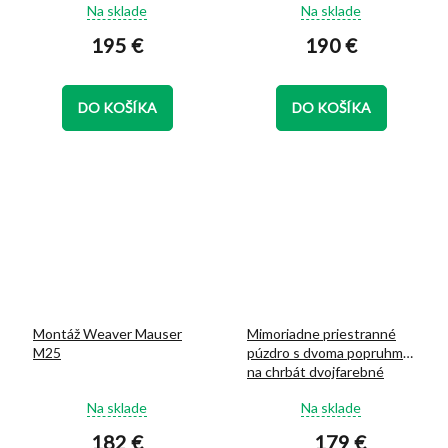
Priemerné
Priemerné
Na sklade
Na sklade
hodnotenie
hodnotenie
195 €
190 €
produktu
produktu
je
je
5,0
5,0
z
z
DO KOŠÍKA
DO KOŠÍKA
5
5
hviezdičiek.
hviezdičiek.
Montáž Weaver Mauser
Mimoriadne priestranné
M25
púzdro s dvoma popruhmi
na chrbát dvojfarebné
Priemerné
Priemerné
Na sklade
Na sklade
hodnotenie
hodnotenie
182 €
179 €
produktu
produktu