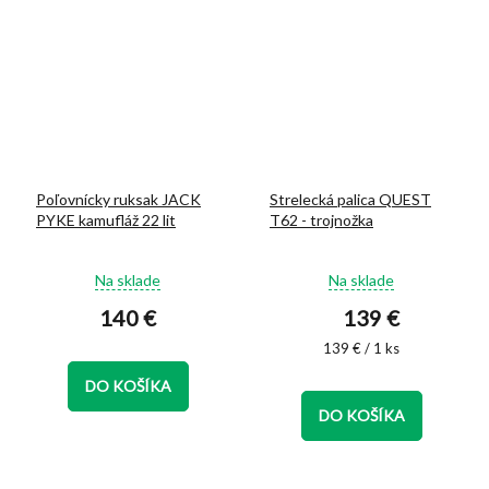
Poľovnícky ruksak JACK
Strelecká palica QUEST
PYKE kamufláž 22 lit
T62 - trojnožka
Priemerné
Priemerné
Na sklade
Na sklade
hodnotenie
hodnotenie
140 €
139 €
produktu
produktu
je
je
Jednotková
139 € / 1 ks
5,0
4,9
cena:
z
z
DO KOŠÍKA
5
5
DO KOŠÍKA
hviezdičiek.
hviezdičiek.