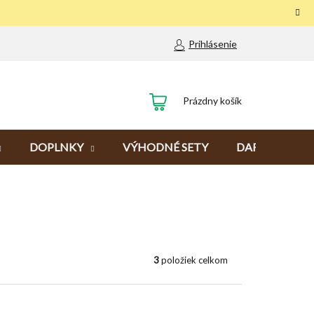
Prihlásenie
NÁKUPNÝ
Prázdny košík
KOŠÍK
DOPLNKY
VÝHODNÉ SETY
DARČEKY
3
položiek celkom