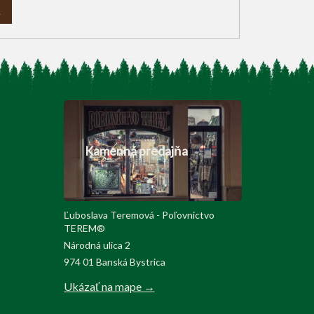
A
Kamenná predajňa
Ľuboslava Teremová - Poľovnictvo
TEREM®
Národná ulica 2
974 01 Banská Bystrica
Ukázať na mape →