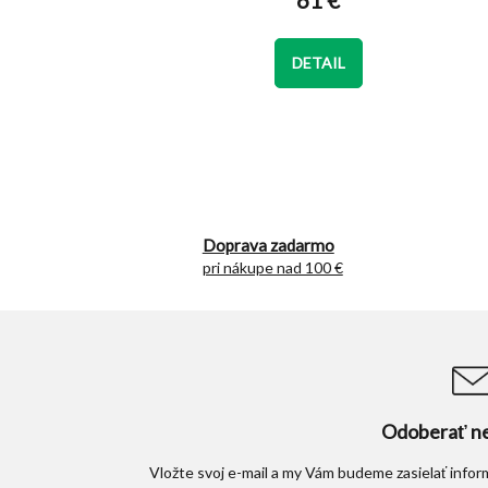
61 €
je
5,0
z
DETAIL
5
hviezdičiek.
Doprava zadarmo
pri nákupe nad 100 €
Odoberať ne
Vložte svoj e-mail a my Vám budeme zasielať info