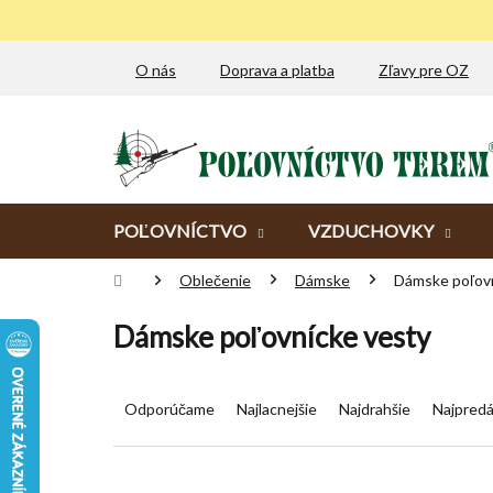
Prejsť
na
obsah
O nás
Doprava a platba
Zľavy pre OZ
POĽOVNÍCTVO
VZDUCHOVKY
Domov
Oblečenie
Dámske
Dámske poľovn
Dámske poľovnícke vesty
R
a
Odporúčame
Najlacnejšie
Najdrahšie
Najpredá
d
e
n