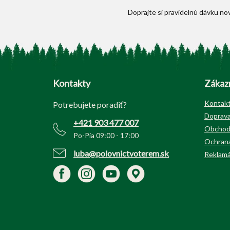
Z
á
p
Kontakty
Zákazn
ä
t
Kontak
Potrebujete poradiť?
i
Doprava
+421 903 477 007
e
Obchod
Po-Pia 09:00 - 17:00
Ochrana
luba@polovnictvoterem.sk
Reklamá