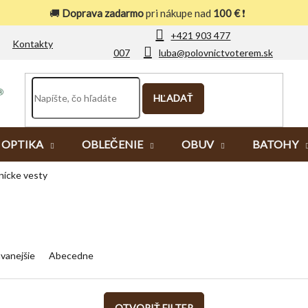
🚚
Doprava zadarmo
pri nákupe nad
100 €
❗
+421 903 477
Kontakty
007
luba@polovnictvoterem.sk
HĽADAŤ
OPTIKA
OBLEČENIE
OBUV
BATOHY
ícke vesty
vanejšie
Abecedne
OTVORIŤ FILTER