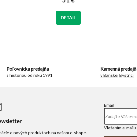
51 €
je
5,0
z
DETAIL
5
hviezdičiek.
O
v
l
á
d
Poľovnícka predajňa
Kamenná predajň
a
s históriou od roku 1991
v Banskej Bystrici
c
i
e
p
r
Email
v
k
y
wsletter
v
Vložením e-mailu 
ý
rmácie o nových produktoch na našom e-shope.
p