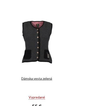
Dámska vesta zelená
Priemerné
Vypredané
hodnotenie
produktu