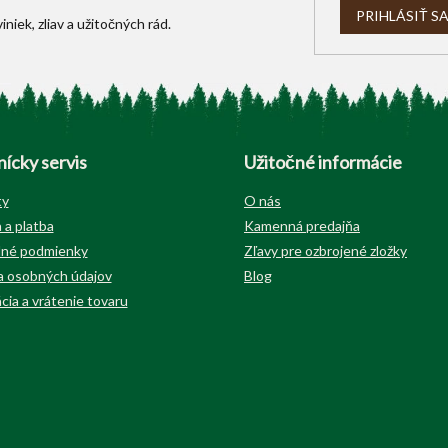
i
PRIHLÁSIŤ S
s
u
ícky servis
Užitočné informácie
ty
O nás
 a platba
Kamenná predajňa
né podmienky
Zľavy pre ozbrojené zložky
 osobných údajov
Blog
cia a vrátenie tovaru