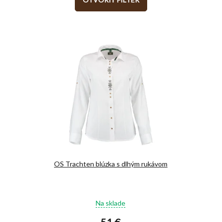
OS Trachten blúzka s dlhým rukávom
Priemerné
Na sklade
hodnotenie
produktu