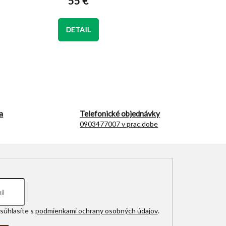
55 €
je
4,8
z
DETAIL
5
hviezdičiek.
a
Telefonické objednávky
0903477007 v prac.dobe
súhlasíte s
podmienkami ochrany osobných údajov
.