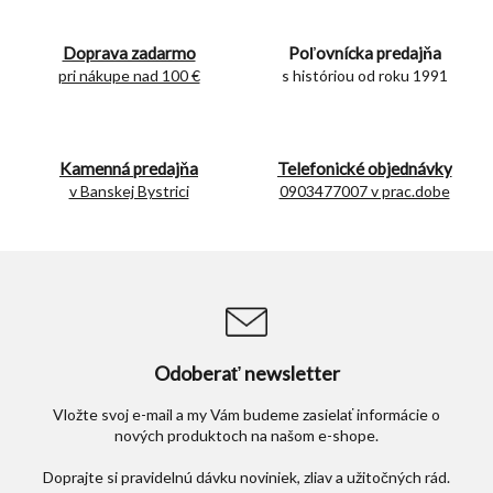
á
d
Doprava zadarmo
Poľovnícka predajňa
a
c
pri nákupe nad 100 €
s históriou od roku 1991
i
e
p
r
Kamenná predajňa
Telefonické objednávky
v
v Banskej Bystrici
0903477007 v prac.dobe
k
y
v
ý
p
i
s
u
Odoberať newsletter
Vložte svoj e-mail a my Vám budeme zasielať informácie o
nových produktoch na našom e-shope.