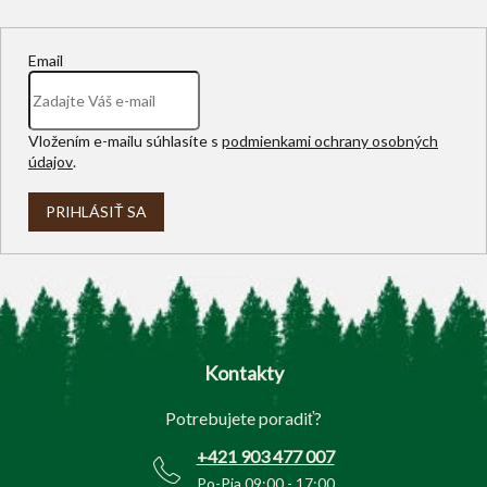
Email
Vložením e-mailu súhlasíte s
podmienkami ochrany osobných
údajov
.
PRIHLÁSIŤ SA
Z
á
p
Kontakty
ä
t
Potrebujete poradiť?
i
e
+421 903 477 007
Po-Pia 09:00 - 17:00