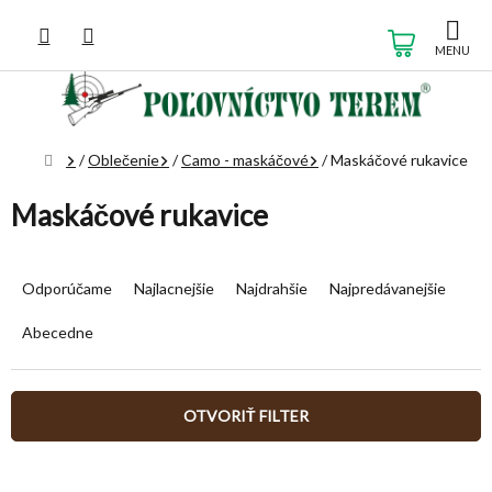
Prejsť
na
NÁKUP
obsah
KOŠÍK
Domov
/
Oblečenie
/
Camo - maskáčové
/
Maskáčové rukavice
Maskáčové rukavice
R
a
Odporúčame
Najlacnejšie
Najdrahšie
Najpredávanejšie
d
e
Abecedne
n
i
e
OTVORIŤ FILTER
p
r
V
o