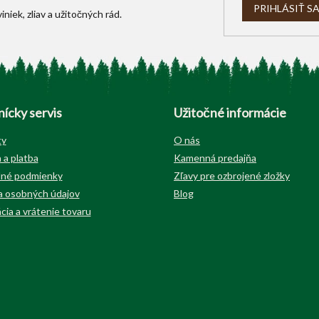
PRIHLÁSIŤ S
ícky servis
Užitočné informácie
ty
O nás
 a platba
Kamenná predajňa
né podmienky
Zľavy pre ozbrojené zložky
 osobných údajov
Blog
cia a vrátenie tovaru