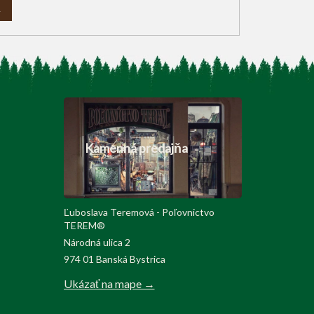
A
Kamenná predajňa
Ľuboslava Teremová - Poľovnictvo
TEREM®
Národná ulica 2
974 01 Banská Bystrica
Ukázať na mape →