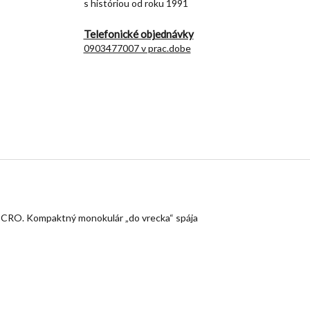
s históriou od roku 1991
Telefonické objednávky
0903477007 v prac.dobe
KMICRO. Kompaktný monokulár „do vrecka“ spája