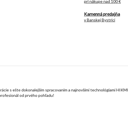
pri nákupe nad 100 €
Kamenná predajňa
v Banskej Bystrici
erácie s ešte dokonalejším spracovaním a najnovšími technológiami HI
 profesionál od prvého pohľadu!