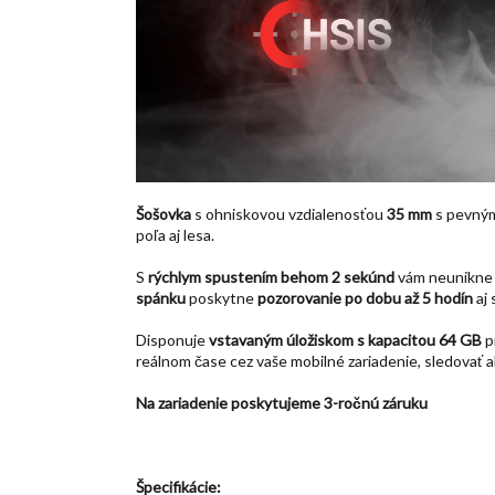
Šošovka
s ohniskovou vzdialenosťou
35 mm
s pevný
poľa aj lesa.
S
rýchlym spustením behom 2 sekúnd
vám neunikne 
spánku
poskytne
pozorovanie po dobu až 5 hodín
aj
Disponuje
vstavaným úložiskom s kapacitou 64 GB
p
reálnom čase cez vaše mobilné zariadenie, sledovať ak
Na zariadenie poskytujeme 3-ročnú záruku
Špecifikácie: