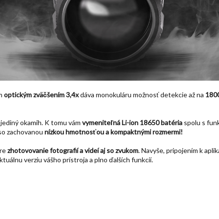
m
optickým zväčšením 3,4x
dáva monokuláru možnosť detekcie až na
180
jediný okamih.
K tomu vám
vymeniteľná Li-ion 18650 batéria
spolu s fun
 so zachovanou
nízkou hmotnosťou a kompaktnými rozmermi!
re
zhotovovanie fotografií a videí aj so zvukom
. Navyše, pripojením k aplik
tuálnu verziu vášho prístroja a plno ďalších funkcií.