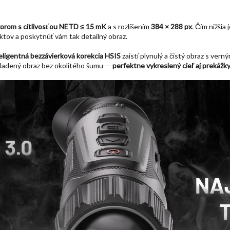
orom s citlivosťou
NETD
≤ 15 mK
a s rozlíšením
384 × 288 px
. Čím nižši
ktov a poskytnúť vám tak detailný obraz.
eligentná bezzávierková korekcia HSIS
zaistí plynulý a čistý obraz s vern
ladený obraz bez okolitého šumu
—
perfektne vykreslený cieľ aj prekážk