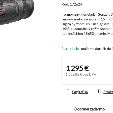
je
Kód:
172624
5,0
z
Termovízny monokulár. Senzor: 38
5
termovízneho senzora: < 15 mK. 
hviezdičiek.
Digitálny zoom: 8x. Displej: AM
HSIS, automatický režim spánku. R
dobíjecí Li-ion 18650 batérie. Me
Na sklade
1 295 €
1 052,85 € bez DPH
Jednotková
cena:
Opýtať sa
Stráži
Doprava zadarmo