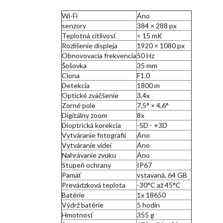
Wi-Fi
Áno
senzory
384 × 288 px
Teplotná citlivosť
< 15 mK
Rozlíšenie displeja
1920 × 1080 px
Obnovovacia frekvencia
50 Hz
Šošovka
35 mm
Clona
F1.0
Detekcia
1800 m
Optické zväčšenie
3,4x
Zorné pole
7,5° × 4,6°
Digitálny zoom
8x
Dioptrická korekcia
-5D - +3D
Vytváranie fotografií
Áno
Vytváranie videí
Áno
Nahrávanie zvuku
Áno
Stupeň ochrany
IP67
Pamäť
vstavaná, 64 GB
Prevádzková teplota
-30°C až 45°C
Batérie
1x 18650
Výdrž batérie
5 hodín
Hmotnosť
355 g