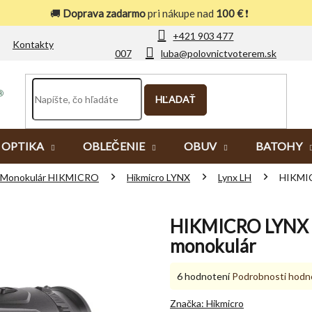
🚚
Doprava zadarmo
pri nákupe nad
100 €
❗
+421 903 477
Kontakty
007
luba@polovnictvoterem.sk
HĽADAŤ
OPTIKA
OBLEČENIE
OBUV
BATOHY
Monokulár HIKMICRO
Hikmicro LYNX
Lynx LH
HIKMIC
HIKMICRO LYNX L
monokulár
Priemerné
6 hodnotení
Podrobnosti hodn
hodnotenie
produktu
Značka:
Hikmicro