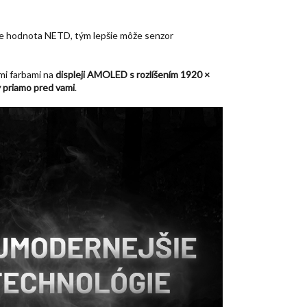
a je hodnota NETD, tým lepšie môže senzor
ými farbami na
displeji AMOLED s rozlíšením 1920 ×
y priamo pred vami
.