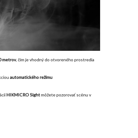
0 metrov
, čím je vhodný do otvoreného prostredia
kciou
automatického režimu
ácii
HIKMICRO Sight
môžete pozorovať scénu v