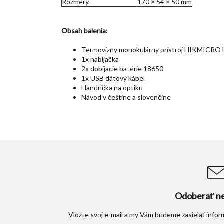
Rozmery
170 × 54 × 50 mm
Obsah balenia:
Termovízny monokulárny prístroj HIKMICRO 
1x nabíjačka
2x dobíjacie batérie 18650
1x USB dátový kábel
Handrička na optiku
Návod v češtine a slovenčine
Odoberať ne
Vložte svoj e-mail a my Vám budeme zasielať info