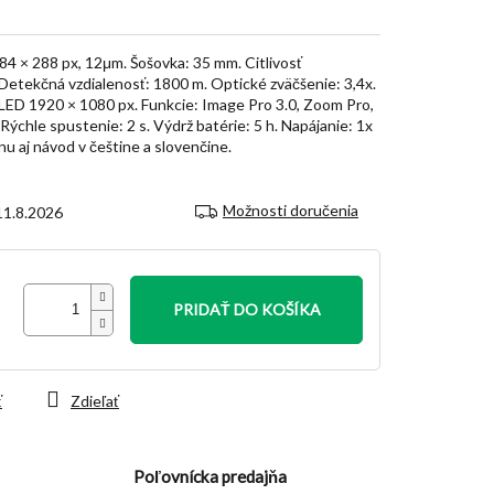
4 × 288 px, 12μm. Šošovka: 35 mm. Citlivosť
Detekčná vzdialenosť: 1800 m. Optické zväčšenie: 3,4x.
OLED 1920 × 1080 px. Funkcie: Image Pro 3.0, Zoom Pro,
ýchle spustenie: 2 s. Výdrž batérie: 5 h. Napájanie: 1x
nu aj návod v češtine a slovenčine.
Možnosti doručenia
11.8.2026
PRIDAŤ DO KOŠÍKA
ť
Zdieľať
Poľovnícka predajňa