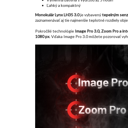
Ľahký a kompaktný
Monokulár Lynx LH35 3.0
je vybavený
tepelným senz
zaznamenávať aj tie najmenšie teplotné rozdiely obje
Pokročilé technológie
Image Pro 3.0, Zoom Pro a int
1080 px
. Vďaka Image Pro 3.0 môžete pozorovať vyh