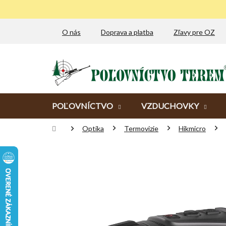
Prejsť
na
obsah
O nás
Doprava a platba
Zľavy pre OZ
POĽOVNÍCTVO
VZDUCHOVKY
Domov
Optika
Termovizie
Hikmicro