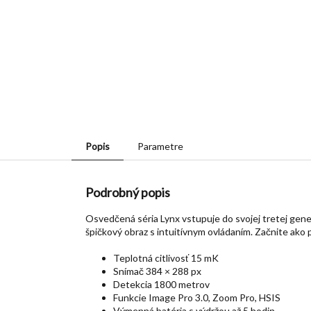
Popis
Parametre
Podrobný popis
Osvedčená séria Lynx vstupuje do svojej tretej gen
špičkový obraz s intuitívnym ovládaním. Začnite ako
Teplotná citlivosť 15 mK
Snímač 384 × 288 px
Detekcia 1800 metrov
Funkcie Image Pro 3.0, Zoom Pro, HSIS
Výmenná batéria s výdržou až 5 hodin