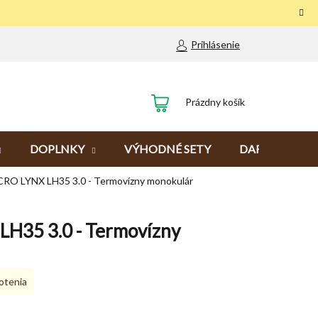
Prihlásenie
NÁKUPNÝ
Prázdny košík
KOŠÍK
DOPLNKY
VÝHODNÉ SETY
DARČEKY
RO LYNX LH35 3.0 - Termovízny monokulár
H35 3.0 - Termovízny
otenia