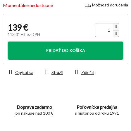
Momentálne nedostupné
Možnosti doručenia
139 €
113,01 € bez DPH
Jednotková
cena:
PRIDAŤ DO KOŠÍKA
Opýtať sa
Strážiť
Zdieľať
Doprava zadarmo
Poľovnícka predajňa
pri nákupe nad 100 €
s históriou od roku 1991