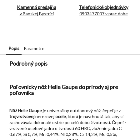
Kamenná predajňa
Telefonické objednávky
v Banskej Bystrici
0903477007 v prac.dobe
Popis
Parametre
Podrobný popis
Poľovnícky nôž Helle Gaupe do prírody aj pre
poľovníka
Nôž Helle Gaupe
je univerzálny outdoorový nôž, čepeľ je z
trojvrstvovej
nerezovej
ocele
, ktorá je navrhnutá tak, aby si
zachovávala dokonalé ostrie po celú dobu životnosti. Čepeľ -
vrstvené oceľové jadro o tvrdosti 60 HRC, zloženie jadra C
0,67%, Si 0,7%, Mn 0,44%, Ni 0,28%, Cr 14,2%, Mo 0,5%,