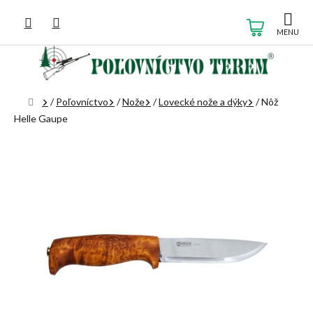
Prejsť
na
NÁKUP
obsah
KOŠÍK
Domov
/
Poľovníctvo
/
Nože
/
Lovecké nože a dýky
/
Nôž
Helle Gaupe