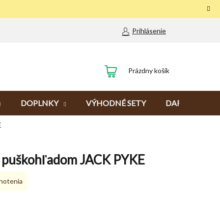
Prihlásenie
NÁKUPNÝ
Prázdny košík
KOŠÍK
DOPLNKY
VÝHODNÉ SETY
DARČEKY
E
 s puškohľadom JACK PYKE
notenia