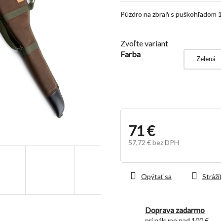
z
Púzdro na zbraň s puškohľadom
5
hviezdičiek.
Zvoľte variant
Farba
Zelená
71 €
57,72 € bez DPH
Jednotková
cena:
Opýtať sa
Stráži
Doprava zadarmo
pri nákupe nad 100 €