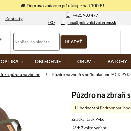
🚚
Doprava zadarmo
pri nákupe nad
100 €
❗
+421 903 477
Kontakty
007
luba@polovnictvoterem.sk
HĽADAŤ
OPTIKA
OBLEČENIE
OBUV
BATOHY
fre a púzdra na zbrane
Púzdro na zbraň s puškohľadom JACK PYK
Púzdro na zbraň
Priemerné
11 hodnotení
Podrobnosti hod
hodnotenie
produktu
Značka:
Jack Pyke
je
Kód:
Zvoľte variant
5,0