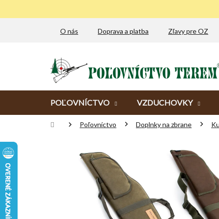
Prejsť
na
obsah
O nás
Doprava a platba
Zľavy pre OZ
POĽOVNÍCTVO
VZDUCHOVKY
Domov
Poľovníctvo
Doplnky na zbrane
Ku