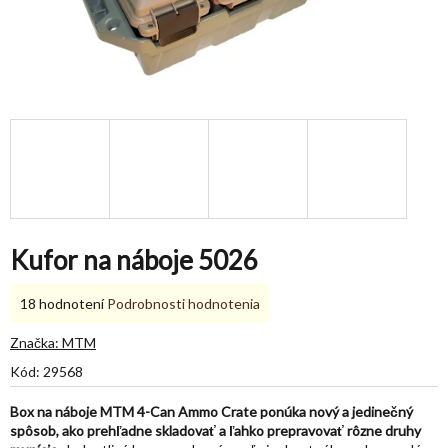
Kufor na náboje 5026
Priemerné
18 hodnotení
Podrobnosti hodnotenia
hodnotenie
produktu
Značka:
MTM
je
Kód:
29568
5,0
z
Box na náboje MTM 4-Can Ammo Crate ponúka nový a jedinečný
5
spôsob, ako prehľadne skladovať a ľahko prepravovať rôzne druhy
hviezdičiek.