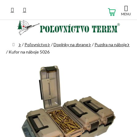
Prejsť
na
NÁKUP
obsah
KOŠÍK
Domov
/
Poľovníctvo
/
Doplnky na zbrane
/
Puzdra na náboje
/
Kufor na náboje 5026