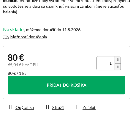
munície
. Jednotlivé boxy vyrobené z veľmi robustného polypropylénu
sú vodotesné a dajú sa uzamknúť visiacim zámkom (nie je súčasťou
balenia).
Na sklade
11.8.2026
Možnosti doručenia
80 €
65,04 € bez DPH
Jednotková
80 € / 1 ks
cena:
PRIDAŤ DO KOŠÍKA
Opýtať sa
Strážiť
Zdieľať