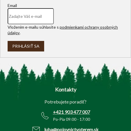
Email
Vložením e-mailu súhlasíte s
podmienkami ochrany osobných
údajov
.
PRIHLÁSIŤ SA
Z
á
p
Kontakty
ä
t
Potrebujete poradiť?
i
e
+421 903 477 007
Po-Pia 09:00 - 17:00
luba@polovnictvoterem.sk