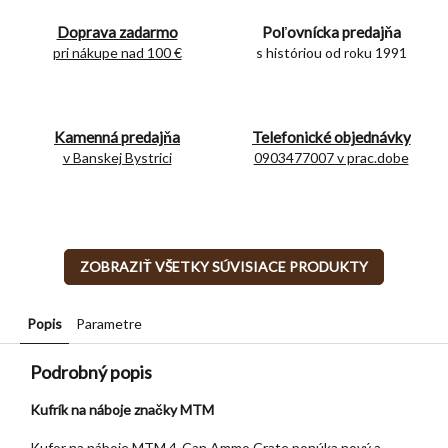
Doprava zadarmo
Poľovnícka predajňa
pri nákupe nad 100 €
s históriou od roku 1991
Kamenná predajňa
Telefonické objednávky
v Banskej Bystrici
0903477007 v prac.dobe
ZOBRAZIŤ VŠETKY SÚVISIACE PRODUKTY
Popis
Parametre
Podrobný popis
Kufrík na náboje značky MTM
Kufor na náboje MTM 4-Can Ammo Crate ponúka nový a