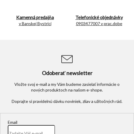
v
k
y
Kamenná predajňa
Telefonické objednávky
v
v Banskej Bystrici
0903477007 v prac.dobe
ý
p
i
s
u
Odoberať newsletter
Vložte svoj e-mail a my Vám budeme zasielať informácie o
nových produktoch na našom e-shope.
Email