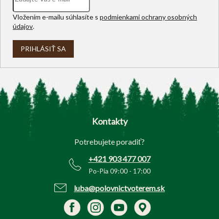
Vložením e-mailu súhlasíte s
podmienkami ochrany osobných
údajov
.
PRIHLÁSIŤ SA
Z
á
p
Kontakty
ä
t
Potrebujete poradiť?
i
e
+421 903 477 007
Po-Pia 09:00 - 17:00
luba@polovnictvoterem.sk