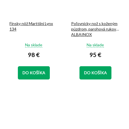
Fínsky nôž Marttiini Lynx
Poľovnícky nož s koženým
134
púzdrom, parohová rukoväť
ALBAINOX
Priemerné
Priemerné
Na sklade
Na sklade
hodnotenie
hodnotenie
98 €
95 €
produktu
produktu
je
je
5,0
5,0
z
z
DO KOŠÍKA
DO KOŠÍKA
5
5
hviezdičiek.
hviezdičiek.