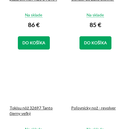
Priemerné
Priemerné
Na sklade
Na sklade
hodnotenie
hodnotenie
86 €
85 €
produktu
produktu
je
je
5,0
5,0
z
z
DO KOŠÍKA
DO KOŠÍKA
5
5
hviezdičiek.
hviezdičiek.
Tokisu nôž 32697 Tanto
Poľovnícky nož - revolver
čierny veľký
Priemerné
Priemerné