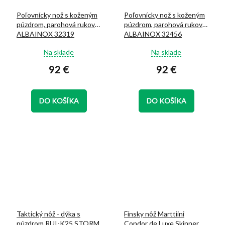
Poľovnícky nož s koženým
Poľovnícky nož s koženým
púzdrom, parohová rukoväť
púzdrom, parohová rukoväť
ALBAINOX 32319
ALBAINOX 32456
Priemerné
Priemerné
Na sklade
Na sklade
hodnotenie
hodnotenie
92 €
92 €
produktu
produktu
je
je
5,0
5,0
z
z
DO KOŠÍKA
DO KOŠÍKA
5
5
hviezdičiek.
hviezdičiek.
Taktický nôž - dýka s
Fínsky nôž Marttiini
púzdrom RUI-K25 STORM
Condor de Luxe Skinner