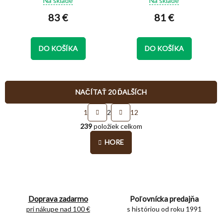
Na sklade
Na sklade
hodnotenie
hodnotenie
83 €
81 €
produktu
produktu
je
je
5,0
5,0
z
z
DO KOŠÍKA
DO KOŠÍKA
5
5
hviezdičiek.
hviezdičiek.
NAČÍTAŤ 20 ĎALŠÍCH
S
1
2
12
t
O
r
239
položiek celkom
v
á
l
n
HORE
á
k
o
d
v
a
a
c
n
i
i
e
Doprava zadarmo
Poľovnícka predajňa
e
p
pri nákupe nad 100 €
s históriou od roku 1991
r