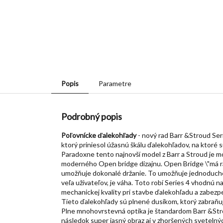
Popis
Parametre
Podrobný popis
Poľovnícke ďalekohľady
- nový rad Barr &Stroud Ser
ktorý priniesol úžasnú škálu ďalekohľadov, na ktoré 
Paradoxne tento najnovší model z Barr a Stroud je m
moderného Open bridge dizajnu. Open Bridge \"má rad
umožňuje dokonalé držanie. To umožňuje jednoduché 
veľa užívateľov, je váha. Toto robí Series 4 vhodnú
mechanickej kvality pri stavbe ďalekohľadu a zabezp
Tieto ďalekohľady sú plnené dusíkom, ktorý zabraň
Plne mnohovrstevná optika je štandardom Barr &Strou
následok super jasný obraz aj v zhoršených sveteln