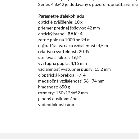
Series 4 8x42 je dodávaný s puzdrom, pripútanými kr
Parametre ďalekohľadu
optické zväčšenie: 10 x
priemer prednej šošovky: 42 mm
optický hranol:
BAK - 4
zorné pole na 1000 m: 94 m
najkratšia ostriaca vzdialenosť: 4,5 m
relatívna svetelnosť: 20,49
stmievací faktor: 16,81
výstupná pupila: 4,15 mm
vzdialenosť výstupnej pupily: 15,2 mm
dioptrická korekcia: +/- 4
medziočná vzdialenosť: 56 - 74 mm
hmotnosť: 650 g
rozmery: 150x126x52 mm
plnený dusíkom: áno
vodeodolnosť: áno