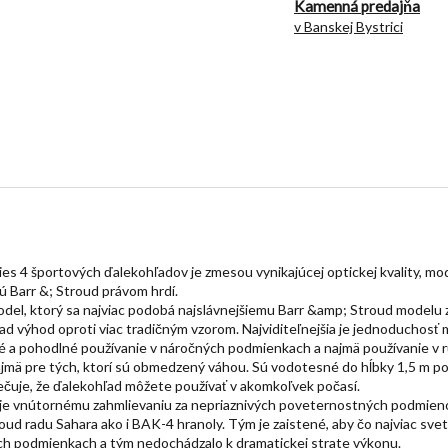
Kamenná predajňa
v Banskej Bystrici
ies 4 športových ďalekohľadov je zmesou vynikajúcej optickej kvality, 
sú Barr &; Stroud právom hrdí.
odel, ktorý sa najviac podobá najslávnejšiemu Barr &amp; Stroud modelu z
 výhod oproti viac tradičným vzorom. Najviditeľnejšia je jednoduchosť 
a pohodlné používanie v náročných podmienkach a najmä používanie v ruk
 najmä pre tých, ktorí sú obmedzený váhou. Sú vodotesné do hĺbky 1,5 m p
ečuje, že ďalekohľad môžete používať v akomkoľvek počasí.
uje vnútornému zahmlievaniu za nepriaznivých poveternostných podmien
d radu Sahara ako i BAK-4 hranoly. Tým je zaistené, aby čo najviac svet
ých podmienkach a tým nedochádzalo k dramatickej strate výkonu.