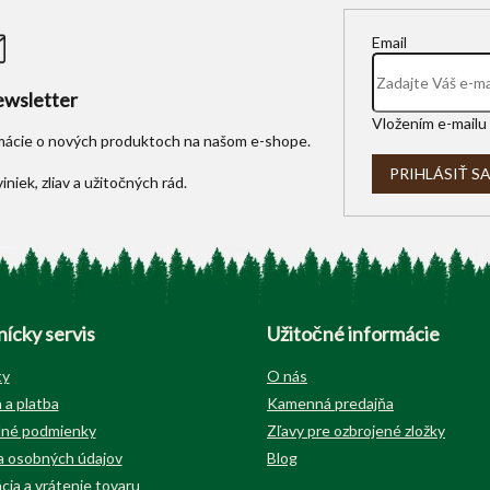
Email
wsletter
Vložením e-mailu 
rmácie o nových produktoch na našom e-shope.
PRIHLÁSIŤ S
ícky servis
Užitočné informácie
ty
O nás
 a platba
Kamenná predajňa
né podmienky
Zľavy pre ozbrojené zložky
 osobných údajov
Blog
cia a vrátenie tovaru