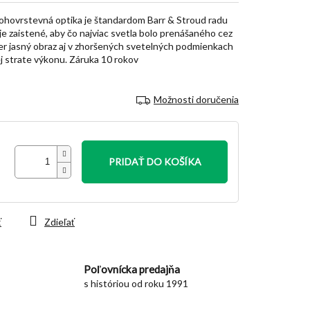
ohovrstevná optika je štandardom Barr & Stroud radu
je zaistené, aby čo najviac svetla bolo prenášaného cez
er jasný obraz aj v zhoršených svetelných podmienkach
j strate výkonu. Záruka 10 rokov
Možnosti doručenia
PRIDAŤ DO KOŠÍKA
ť
Zdieľať
Poľovnícka predajňa
s históriou od roku 1991