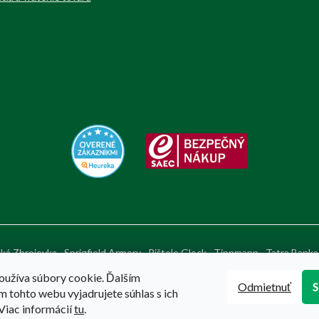
ká Zbrojovka
Sprigfield Armory
Pištole Glock
Tippmann
Tatra Banka
oužíva súbory cookie. Ďalším
Odmietnuť
 tohto webu vyjadrujete súhlas s ich
Viac informácií
tu
.