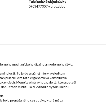
Telefonické objednávky
0903477007 v prac.dobe
moderného mechanického dizajnu a moderného štýlu,
 minulosti. To je do značnej miery výsledkom
manipulácie, čím táto ergonomická konštrukcia
aviciach. Menej zrejmá výhoda, ale tá, ktorá poteší
o dobu troch minút. To si vyžaduje vysokú mieru
ok.
la bolo prenášaného cez optiku, ktorá má za