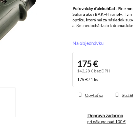
z
Poľovnícky ďalekohľad
. Plne mn
5
Sahara ako i BAK-4 hranoly. Tým 
hviezdičiek.
optiku, ktorá má za následok sup
a tým nedochádzalo k dramaticke
Na objednávku
175 €
142,28 € bez DPH
Jednotková
175 € / 1 ks
cena:
Opýtať sa
Stráži
Doprava zadarmo
pri nákupe nad 100 €