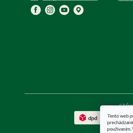
CZ Čes
Tento web p
prechádzaním
používaním. 