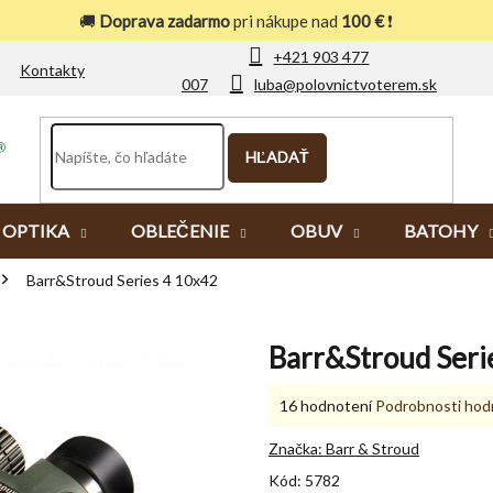
🚚
Doprava zadarmo
pri nákupe nad
100 €
❗
+421 903 477
Kontakty
007
luba@polovnictvoterem.sk
HĽADAŤ
OPTIKA
OBLEČENIE
OBUV
BATOHY
Barr&Stroud Series 4 10x42
Barr&Stroud Seri
Priemerné
16 hodnotení
Podrobnosti hod
hodnotenie
produktu
Značka:
Barr & Stroud
je
Kód:
5782
5,0