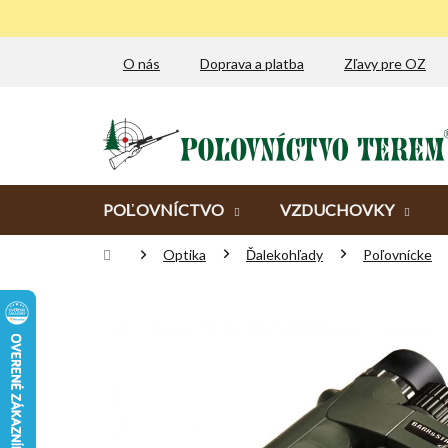
Prejsť
na
obsah
O nás
Doprava a platba
Zľavy pre OZ
POĽOVNÍCTVO
VZDUCHOVKY
Domov
Optika
Ďalekohľady
Poľovnícke