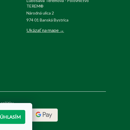
Ľuboslava Teremová - Poľovnictvo
TEREM®
Národná ulica 2
974 01 Banská Bystrica
Ukázať na mape →
 splátky
SÚHLASÍM