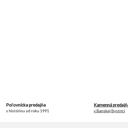
O
v
l
á
d
Poľovnícka predajňa
Kamenná predajň
a
s históriou od roku 1991
v Banskej Bystrici
c
i
e