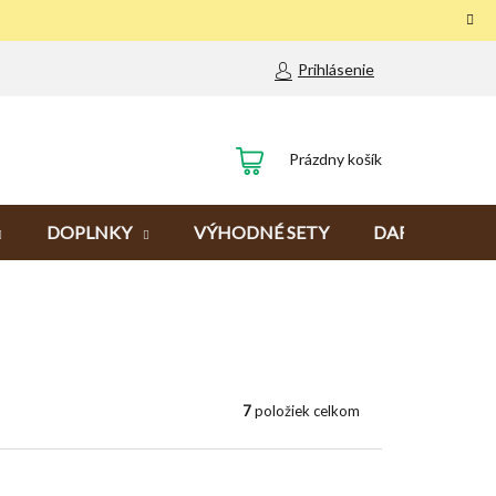
Prihlásenie
NÁKUPNÝ
Prázdny košík
KOŠÍK
DOPLNKY
VÝHODNÉ SETY
DARČEKY
7
položiek celkom