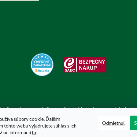
ká Zbrojovka
Sprigfield Armory
Pištole Glock
Tippmann
Tatra Banka
oužíva súbory cookie. Ďalším
Odmietnuť
 tohto webu vyjadrujete súhlas s ich
Viac informácií
tu
.