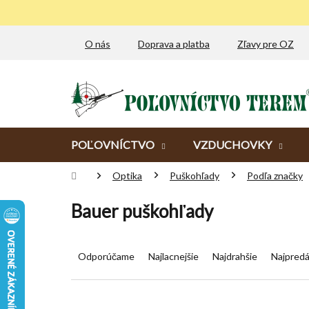
Prejsť
na
obsah
O nás
Doprava a platba
Zľavy pre OZ
POĽOVNÍCTVO
VZDUCHOVKY
Domov
Optika
Puškohľady
Podľa značky
Bauer puškohľady
R
a
Odporúčame
Najlacnejšie
Najdrahšie
Najpredá
d
e
n