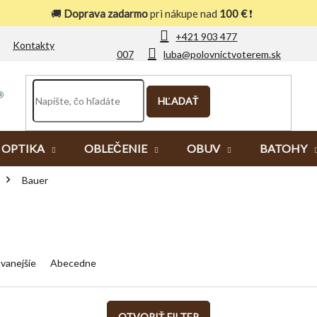
🚚
Doprava zadarmo
pri nákupe nad
100 €
❗
+421 903 477
Kontakty
007
luba@polovnictvoterem.sk
HĽADAŤ
OPTIKA
OBLEČENIE
OBUV
BATOHY
Bauer
vanejšie
Abecedne
OTVORIŤ FILTER