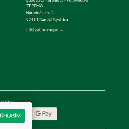
Ľuboslava Teremová - Poľovnictvo
TEREM®
Národná ulica 2
974 01 Banská Bystrica
Ukázať na mape →
 splátky
SÚHLASÍM