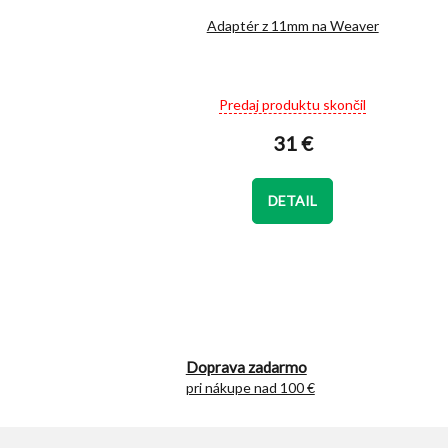
Adaptér z 11mm na Weaver
Priemerné
Predaj produktu skončil
hodnotenie
produktu
31 €
je
5,0
z
DETAIL
5
hviezdičiek.
Doprava zadarmo
pri nákupe nad 100 €