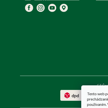
CZ Čes
Tento web p
prechádzaním
používaním. 