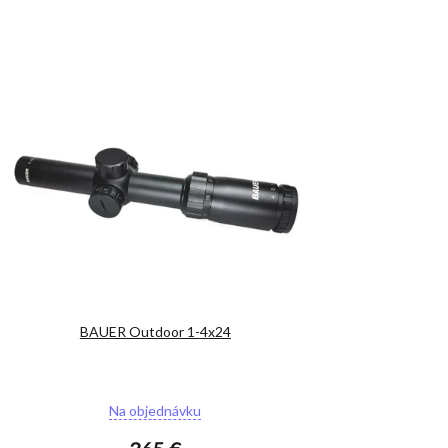
BAUER Outdoor 1-4x24
Priemerné
Na objednávku
hodnotenie
produktu