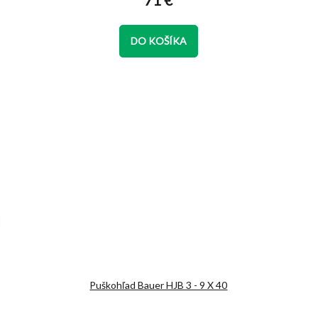
71 €
je
5,0
z
DO KOŠÍKA
5
hviezdičiek.
Puškohľad Bauer HJB 3 - 9 X 40