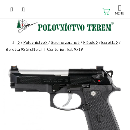
Prejsť
na
NÁKUP
obsah
KOŠÍK
Domov
/
Poľovníctvo
/
Strelné zbrane
/
Pištole
/
Beretta
/
Beretta 92G Elite LTT Centurion, kal. 9x19