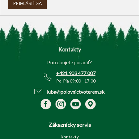
PRIHLÁSIŤ SA
Z
á
p
Kontakty
ä
t
Potrebujete poradiť?
i
e
+421 903 477 007
Po-Pia 09:00 - 17:00
luba@polovnictvoterem.sk
Zákaznícky servis
Kontakty