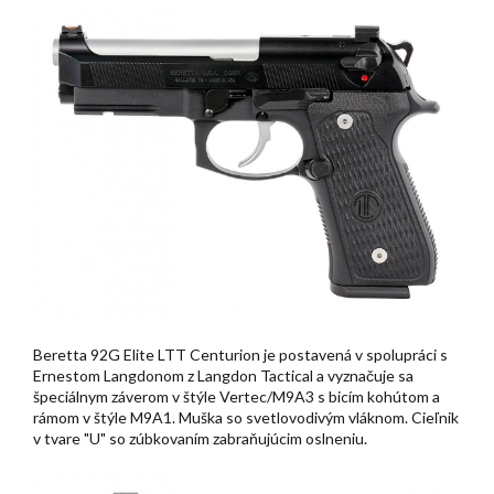
Beretta 92G Elite LTT Centurion je postavená v spolupráci s
Ernestom Langdonom z Langdon Tactical a vyznačuje sa
špeciálnym záverom v štýle Vertec/M9A3 s bicím kohútom a
rámom v štýle M9A1. Muška so svetlovodivým vláknom. Cieľnik
v tvare "U" so zúbkovaním zabraňujúcim oslneniu.