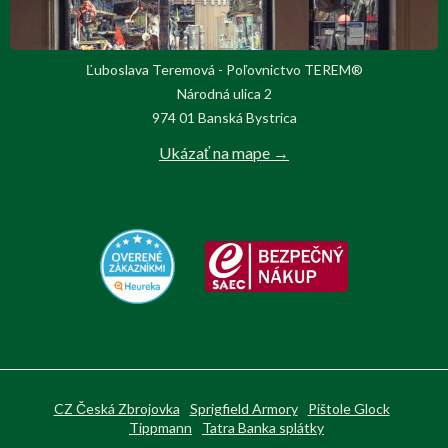
Ľuboslava Teremová - Poľovnictvo TEREM®
Národná ulica 2
974 01 Banská Bystrica
Ukázať na mape →
CZ Česká Zbrojovka
Sprigfield Armory
Pištole Glock
Tippmann
Tatra Banka splátky