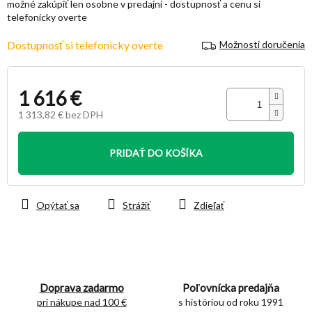
možné zakúpiť len osobne v predajni - dostupnosť a cenu si
hviezdičiek.
telefonicky overte
Dostupnosť si telefonicky overte
Možnosti doručenia
1 616 €
1 313,82 € bez DPH
Jednotková
cena:
PRIDAŤ DO KOŠÍKA
Opýtať sa
Strážiť
Zdieľať
Doprava zadarmo
Poľovnícka predajňa
pri nákupe nad 100 €
s históriou od roku 1991