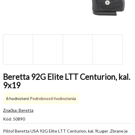
Beretta 92G Elite LTT Centurion, kal.
9x19
Priemerné
6 hodnotení
Podrobnosti hodnotenia
hodnotenie
produktu
Značka:
Beretta
je
Kód:
50890
4,8
z
Pištoľ Beretta USA 92G Elite LTT Centurion, kal. 9Luger .Zbrane je
5