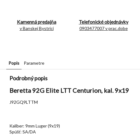
Kamenná predajňa
Telefonické objednávky
v Banskej Bystrici
0903477007 v prac.dobe
Popis
Parametre
Podrobný popis
Beretta 92G Elite LTT Centurion, kal. 9x19
J92GQ9LTTM
Kaliber: 9mm Luger (9x19)
Spúšť: SA/DA