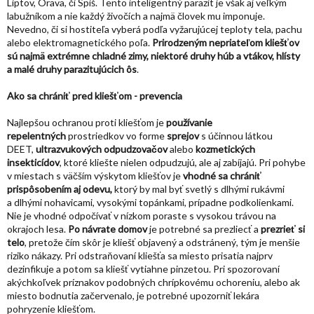
Liptov, Orava, či Spiš. Tento inteligentný parazit je však aj veľkým
labužníkom a nie každý živočích a najmä človek mu imponuje.
Nevedno, či si hostiteľa vyberá podľa vyžarujúcej teploty tela, pachu
alebo elektromagnetického poľa.
Prirodzeným nepriateľom kliešťov
sú najmä extrémne chladné zimy, niektoré druhy húb a vtákov, hlísty
a malé druhy parazitujúcich ôs
.
Ako sa chrániť pred kliešťom - prevencia
Najlepšou ochranou proti kliešťom je
používanie
repelentných
prostriedkov vo forme
sprejov
s účinnou látkou
DEET,
ultrazvukových odpudzovačov
alebo
kozmetických
insekticídov
, ktoré kliešte nielen odpudzujú, ale aj zabíjajú. Pri pohybe
v miestach s väčším výskytom kliešťov je
vhodné sa chrániť
prispôsobením aj odevu,
ktorý by mal byť svetlý s dlhými rukávmi
a dlhými nohavicami, vysokými topánkami, prípadne podkolienkami.
Nie je vhodné odpočívať v nízkom poraste s vysokou trávou na
okrajoch lesa.
Po návrate domov
je potrebné sa prezliecť a
prezrieť si
telo
, pretože čím skôr je kliešť objavený a odstránený, tým je menšie
riziko nákazy. Pri odstraňovaní kliešťa sa miesto prisatia najprv
dezinfikuje a potom sa kliešť vytiahne pinzetou. Pri spozorovaní
akýchkoľvek príznakov podobných chrípkovému ochoreniu, alebo ak
miesto bodnutia začervenalo, je potrebné upozorniť lekára
pohryzenie kliešťom.