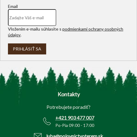
Email
Vložením e-mailu súhlasíte s
podmienkami ochrany osobných
údajov
.
PRIHLÁSIŤ SA
Z
á
p
Kontakty
ä
t
Potrebujete poradiť?
i
e
+421 903 477 007
Po-Pia 09:00 - 17:00
luba@polovnictvoterem.sk