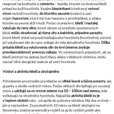
reagovať na bodnutie a
cementu
– lepidla, ktorým sa doslova kliešť
prilepí ku koži hostiteľa. Svojimi
klepietkami
(chelicery)
vytvorí
otvor
na koži hostiteľa,
do ktorého zasunie
bodavý a sací
orgán
hypostom
, ktorý má tvar harpúny s protiháčikmi, a vďaka
ktorým sa pevne drží v koži. Počas cicania krvi,
kliešť i naďalej
vylučuje do rany sliny
, ktoré okrem už predtým spomenutých
látok
môžu obsahovať aj rôzne víry a baktérie, prípadne parazity
,
ktoré kliešť získal od predchádzajúceho hostiteľa (hostiteľov), a ktoré
pri vylučovaní slín do rany vnikajú do tela aktuálneho hostiteľa.
Dĺžka
prisatia kliešťa a vylučovania slín do krvi úmerne zvyšuje
pravdepodobnosť prenosu nákazy
. Vo výnimočných prípadoch , ak sa
kliešť prichytí na zadnej časti hlavy alebo v blízkosti chrbtice, môžu
nastať silné alergické reakcie až smrť hostiteľa.
Výskyt a aktivita kliešťa obyčajného
Prirodzením prostredím pre kliešte sú
vlhké lesné a lúčne porasty
, ale
aj parky a okolie vodných tokov. Počas vlhkých dní šplhajú po vysokej
tráve a
udržujú sa vo vrstve zelene cca 50 – 100cm nad zemou
, kde
vyčkávajú na vhodného hostiteľa. Najväčšia
aktivita kliešťov je
v teplom období
roka - od apríla do polovice októbra. Má dva vrcholy –
jún a september. Za posledných 10 rokov sa kliešť obyčajný na
Slovensku značne premnožil a rozšíril sa aj do vyšších polôh ako