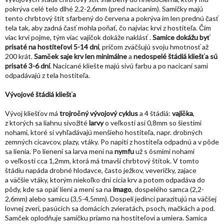
pokrýva celé telo dlhé 2,2-2,6mm (pred nacicaním). Samičky majú
tento chrbtový štít sfarbený do červena a pokrýva im len prednú časť
tela tak, aby zadná časť mohla poňať, čo najviac krvi z hostiteľa. Čím
viac krvi pojme, tým viac vajíčok dokáže naklásť .
Samice dokážu byť
prisaté na hostiteľovi 5-14 dní
, pričom zväčšujú svoju hmotnosť až
200 krát.
Samček saje krv len minimálne
a
nedospelé štádiá kliešťa sú
prisaté 3-6 dní
. Nacicané kliešte majú sivú farbu a po nacicaní sami
odpadávajú z tela hostiteľa.
Vývojové štádiá kliešťa
Vývoj kliešťov má
trojročný vývojový cyklus
a 4 štádiá:
vajíčka
,
z ktorých sa liahnu sivožlté
larvy
o veľkosti asi 0,8mm so šiestimi
nohami, ktoré si vyhľadávajú menšieho hostiteľa, napr. drobných
zemných cicavcov, plazy, vtáky. Po napití z hostiteľa odpadnú a v pôde
sa lienia. Po lienení sa larva mení na
nymfu
už s ôsmimi nohami
o veľkosti cca 1,2mm, ktorá má tmavší chrbtový štítok. V tomto
štádiu napáda drobné hlodavce, často ježkov, veveričky, zajace
a väčšie vtáky, ktorým niekoľko dní cicia krv a potom odpadáva do
pôdy, kde sa opäť lieni a mení sa na
imago
, dospelého samca (2,2-
2,6mm) alebo samicu (3,5-4,5mm). Dospelí jedinci parazitujú na väčšej
lovnej zveri, pasúcich sa domácich zvieratách, psoch, mačkách a pod.
Samček oplodňuje samičku priamo na hostiteľovi a umiera. Samica