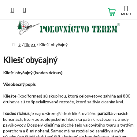
Prejsť
na
NÁKUP
obsah
KOŠÍK
Domov
/
Blog
/
Kliešť obyčajný
Kliešť obyčajný
Kliešť obyčajný (Ixodes ricinus)
Všeobecný popis
Kliešte (ixodiformes) sú skupinou, ktorá celosvetovo zahŕňa asi 800
druhov a sú to špecializované roztoče, ktoré sa živia cicaním krvi.
Ixodes ricinus
je najrozšírenejší druh kliešťovitého
parazita
v našich
končinách, ktorý zo zoologického hľadiska patrí k roztočom z triedy
pavúkovcov. Dospelý kliešť má ploché telo vajcovitého tvaru s tvrdým
povrchom a 8-mi nohami. Samec má na rozdiel od samičky a iných
vývojových štádií chrbtový štít sfarbený do hnedočierna, ktorý mu