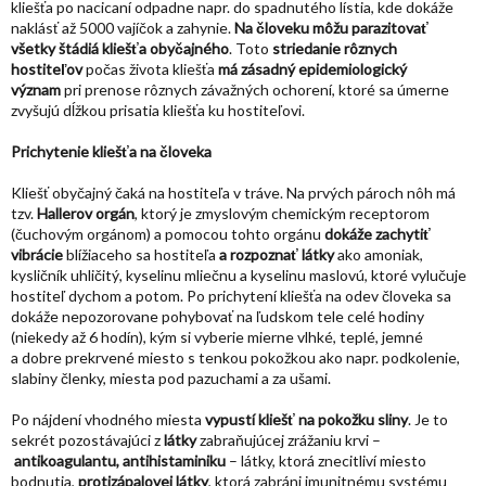
kliešťa po nacicaní odpadne napr. do spadnutého lístia, kde dokáže
naklásť až 5000 vajíčok a zahynie.
Na človeku môžu parazitovať
všetky štádiá kliešťa obyčajného
. Toto
striedanie rôznych
hostiteľov
počas života kliešťa
má zásadný epidemiologický
význam
pri prenose rôznych závažných ochorení, ktoré sa úmerne
zvyšujú dĺžkou prisatia kliešťa ku hostiteľovi.
Prichytenie kliešťa na človeka
Kliešť obyčajný čaká na hostiteľa v tráve. Na prvých pároch nôh má
tzv.
Hallerov orgán
, ktorý je zmyslovým chemickým receptorom
(čuchovým orgánom) a pomocou tohto orgánu
dokáže zachytiť
vibrácie
blížiaceho sa hostiteľa
a rozpoznať látky
ako amoniak,
kysličník uhličitý, kyselinu mliečnu a kyselinu maslovú, ktoré vylučuje
hostiteľ dychom a potom. Po prichytení kliešťa na odev človeka sa
dokáže nepozorovane pohybovať na ľudskom tele celé hodiny
(niekedy až 6 hodín), kým si vyberie mierne vlhké, teplé, jemné
a dobre prekrvené miesto s tenkou pokožkou ako napr. podkolenie,
slabiny členky, miesta pod pazuchami a za ušami.
Po nájdení vhodného miesta
vypustí kliešť na pokožku sliny
. Je to
sekrét pozostávajúci z
látky
zabraňujúcej zrážaniu krvi –
antikoagulantu, antihistaminiku
– látky, ktorá znecitliví miesto
bodnutia,
protizápalovej látky
, ktorá zabráni imunitnému systému