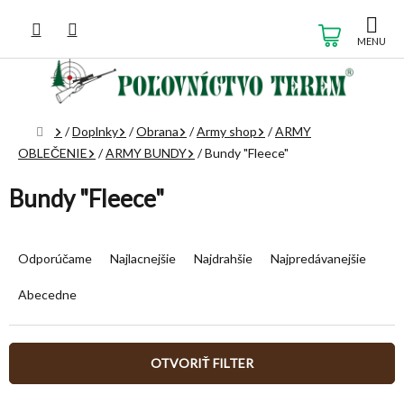
Prejsť
na
NÁKUP
obsah
KOŠÍK
Domov
/
Doplnky
/
Obrana
/
Army shop
/
ARMY
OBLEČENIE
/
ARMY BUNDY
/
Bundy "Fleece"
Bundy "Fleece"
R
a
Odporúčame
Najlacnejšie
Najdrahšie
Najpredávanejšie
d
e
Abecedne
n
i
e
OTVORIŤ FILTER
p
r