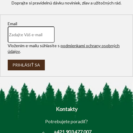
Email
Vložením e-mailu súhlasíte s
podmienkami ochrany osobných
údajov
.
PRIHLÁSIŤ SA
Z
á
p
Kontakty
ä
t
Potrebujete poradiť?
i
e
+421 903 477 007