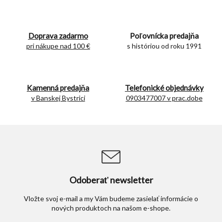
l
á
d
Doprava zadarmo
Poľovnícka predajňa
a
c
pri nákupe nad 100 €
s históriou od roku 1991
i
e
p
r
Kamenná predajňa
Telefonické objednávky
v
v Banskej Bystrici
0903477007 v prac.dobe
k
y
v
ý
p
i
s
u
Odoberať newsletter
Vložte svoj e-mail a my Vám budeme zasielať informácie o
nových produktoch na našom e-shope.