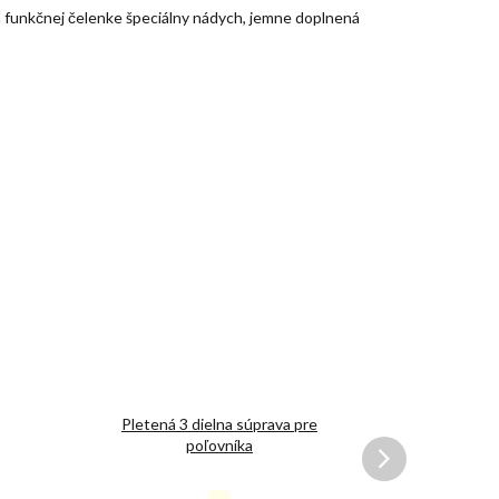
va funkčnej čelenke špeciálny nádych, jemne doplnená
Pletená 3 dielna súprava pre
Skogen poľ
poľovníka
čiapka Micro