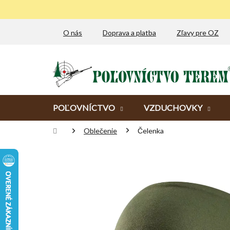
Prejsť
na
obsah
O nás
Doprava a platba
Zľavy pre OZ
POĽOVNÍCTVO
VZDUCHOVKY
Domov
Oblečenie
Čelenka