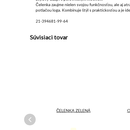
Čelenka zaujme nielen svojou funkčnosťou, ale aj at
potlačou loga. Kombinuje štýl s praktickosťou a je ide
21-394681-99-64
Súvisiaci tovar
ffin Icefield
ČELENKA ZELENÁ
O