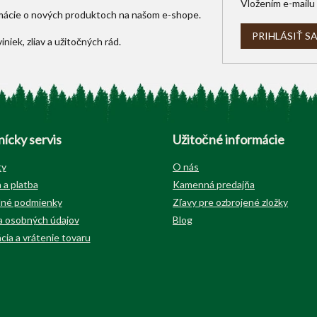
Vložením e-mailu 
rmácie o nových produktoch na našom e-shope.
PRIHLÁSIŤ S
ícky servis
Užitočné informácie
ty
O nás
 a platba
Kamenná predajňa
né podmienky
Zľavy pre ozbrojené zložky
 osobných údajov
Blog
cia a vrátenie tovaru