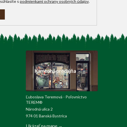
súhlasíte s
podmienkami ochrany osobných údajov
.
A
Kamenná predajňa
Ľuboslava Teremová - Poľovnictvo
TEREM®
Národná ulica 2
974 01 Banská Bystrica
Ukázať na mape →