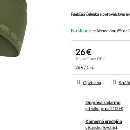
z
5
Funkčná čelenka s poľovníckym m
hviezdičiek.
Na sklade
26 €
21,14 € bez DPH
Jednotková
26 € / 1 ks
cena:
Opýtať sa
Stráži
Doprava zadarmo
pri nákupe nad 100 €
Kamenná predajňa
v Banskej Bystrici