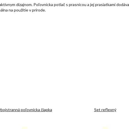
raktívnym dizajnom. Poľovnícka potlač s prasnicou a jej prasiatkami dodá
álna na použitie v prírode.
bojstranná poľovnícka čiapka
Set reflexný