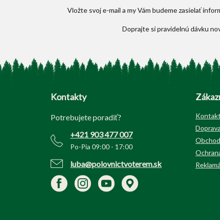
Vložte svoj e-mail a my Vám budeme zasielať info
Z
á
p
Kontakty
Zákazn
ä
t
Kontak
Potrebujete poradiť?
i
Doprava
+421 903 477 007
e
Obchod
Po-Pia 09:00 - 17:00
Ochrana
luba@polovnictvoterem.sk
Reklamá