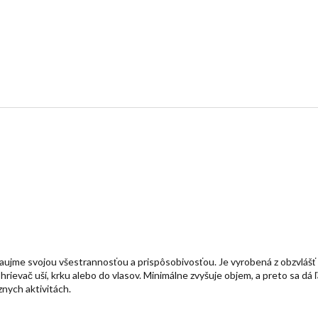
ujme svojou všestrannosťou a prispôsobivosťou. Je vyrobená z obzvlášť
hrievač uší, krku alebo do vlasov. Minimálne zvyšuje objem, a preto sa dá
znych aktivitách.