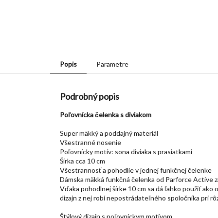
Popis
Parametre
Podrobný popis
Poľovnícka čelenka s diviakom
Super mäkký a poddajný materiál
Všestranné nosenie
Poľovnícky motív: sona diviaka s prasiatkami
Šírka cca 10 cm
Všestrannosť a pohodlie v jednej funkčnej čelenke
Dámska mäkká funkčná čelenka od Parforce Active za
Vďaka pohodlnej šírke 10 cm sa dá ľahko použiť ako o
dizajn z nej robí nepostrádateľného spoločníka pri rô
Štýlový dizajn s poľovníckym motívom