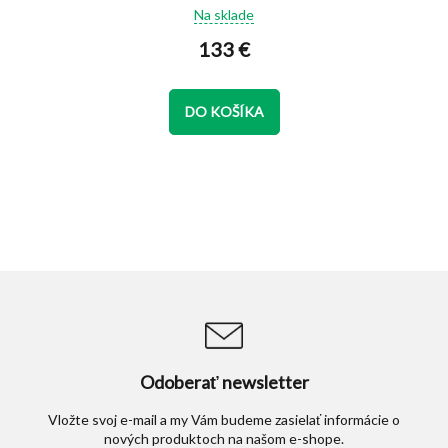
Na sklade
hodnotenie
produktu
133 €
je
5,0
z
DO KOŠÍKA
5
hviezdičiek.
Odoberať newsletter
Vložte svoj e-mail a my Vám budeme zasielať informácie o
nových produktoch na našom e-shope.