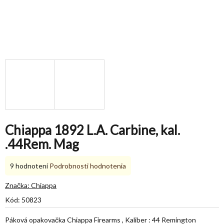
Chiappa 1892 L.A. Carbine, kal.
.44Rem. Mag
Priemerné
9 hodnotení
Podrobnosti hodnotenia
hodnotenie
produktu
Značka:
Chiappa
je
Kód:
50823
4,7
z
Páková opakovačka Chiappa Firearms , Kaliber : 44 Remington
5