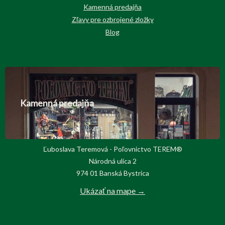
Kamenná predajňa
Zľavy pre ozbrojené zložky
Blog
Kamenná predajňa
Ľuboslava Teremová - Poľovnictvo TEREM®
Národná ulica 2
974 01 Banská Bystrica
Ukázať na mape →