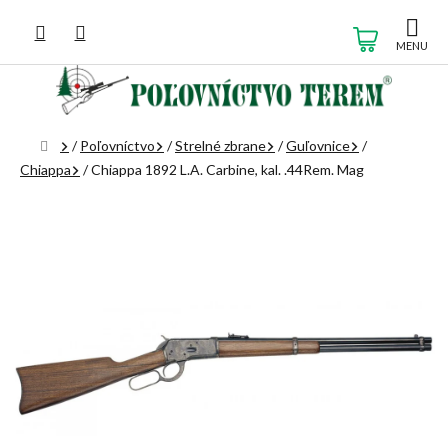
Prejsť
na
NÁKUP
obsah
KOŠÍK
Domov
/
Poľovníctvo
/
Strelné zbrane
/
Guľovnice
/
Chiappa
/
Chiappa 1892 L.A. Carbine, kal. .44Rem. Mag