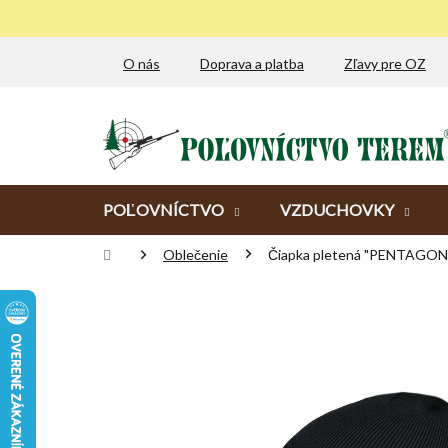
Prejsť
na
obsah
O nás
Doprava a platba
Zľavy pre OZ
POĽOVNÍCTVO
VZDUCHOVKY
Domov
Oblečenie
Čiapka pletená "PENTAGON" 