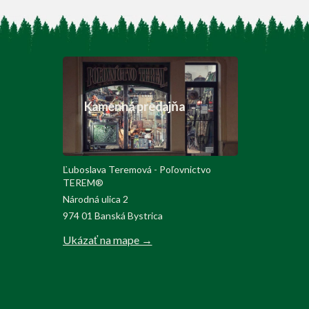
Kamenná predajňa
Ľuboslava Teremová - Poľovnictvo
TEREM®
Národná ulica 2
974 01 Banská Bystrica
Ukázať na mape →