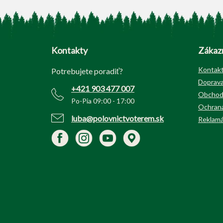
Z
á
p
Kontakty
Zákazn
ä
t
Kontak
Potrebujete poradiť?
i
Doprava
+421 903 477 007
e
Obchod
Po-Pia 09:00 - 17:00
Ochrana
luba@polovnictvoterem.sk
Reklamá