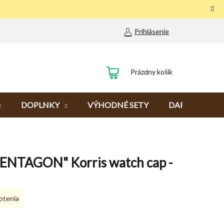
Prihlásenie
NÁKUPNÝ
Prázdny košík
KOŠÍK
DOPLNKY
VÝHODNÉ SETY
DARČEKY
PENTAGON" Korris watch cap -
otenia