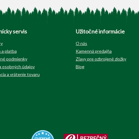
ícky servis
Užitočné informácie
ty
O nás
 a platba
Kamenná predajňa
né podmienky
Zľavy pre ozbrojené zložky
 osobných údajov
Blog
cia a vrátenie tovaru