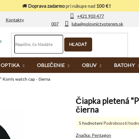
🚚
Doprava zadarmo
pri nákupe nad
100 €
❗
+421 903 477
Kontakty
007
luba@polovnictvoterem.sk
HĽADAŤ
OPTIKA
OBLEČENIE
OBUV
BATOHY
Korris watch cap - čierna
Čiapka pletená "
čierna
Priemerné
5 hodnotení
Podrobnosti hodn
hodnotenie
produktu
Značka:
Pentagon