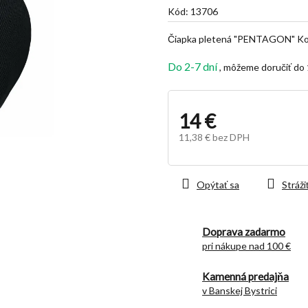
je
Kód:
13706
5,0
z
Čiapka pletená "PENTAGON" Korr
5
hviezdičiek.
Do 2-7 dní
14 €
11,38 € bez DPH
Jednotková
cena:
Opýtať sa
Stráži
Doprava zadarmo
pri nákupe nad 100 €
Kamenná predajňa
v Banskej Bystrici