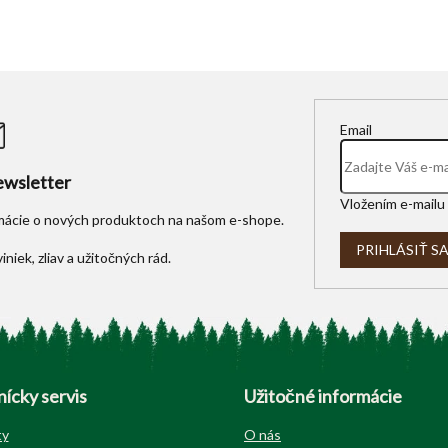
Email
wsletter
Vložením e-mailu 
rmácie o nových produktoch na našom e-shope.
PRIHLÁSIŤ S
ícky servis
Užitočné informácie
ty
O nás