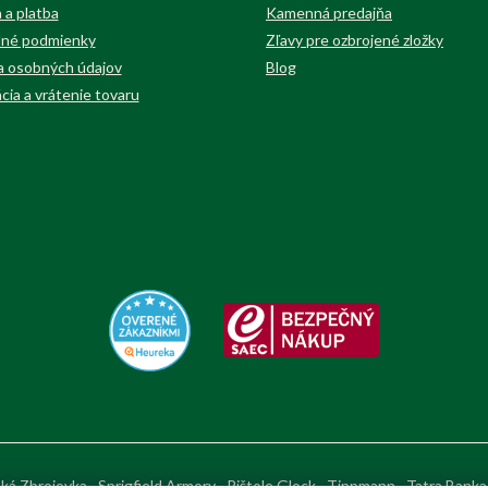
 a platba
Kamenná predajňa
né podmienky
Zľavy pre ozbrojené zložky
 osobných údajov
Blog
cia a vrátenie tovaru
ká Zbrojovka
Sprigfield Armory
Pištole Glock
Tippmann
Tatra Banka