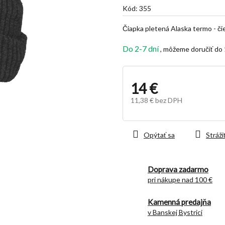
je
Kód:
355
5,0
z
Čiapka pletená Alaska termo - či
5
hviezdičiek.
Do 2-7 dní
14 €
11,38 € bez DPH
Jednotková
cena:
Opýtať sa
Stráži
Doprava zadarmo
pri nákupe nad 100 €
Kamenná predajňa
v Banskej Bystrici