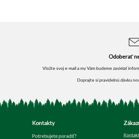
Odoberať ne
Vložte svoj e-mail a my Vám budeme zasielať info
Z
á
p
Kontakty
Zákazn
ä
t
Kontak
Potrebujete poradiť?