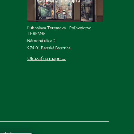
Kamenná predajňa
Ľuboslava Teremová - Poľovnictvo
TEREM®
Národná ulica 2
974 01 Banská Bystrica
Ukázať na mape →
 splátky