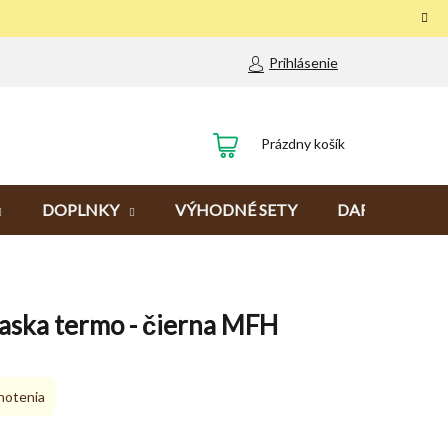
Prihlásenie
NÁKUPNÝ
Prázdny košík
KOŠÍK
DOPLNKY
VÝHODNÉ SETY
DARČEKY
laska termo - čierna MFH
notenia