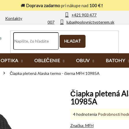
🚚
Doprava zadarmo
pri nákupe nad
100 €
❗
+421 903 477
Kontakty
007
luba@polovnictvoterem.sk
HĽADAŤ
OPTIKA
OBLEČENIE
OBUV
BATOHY
Čiapka pletená Alaska termo - čierna MFH 10985A
Čiapka pletená A
10985A
Priemerné
4 hodnotenia
Podrobnosti hod
hodnotenie
produktu
Značka:
MFH