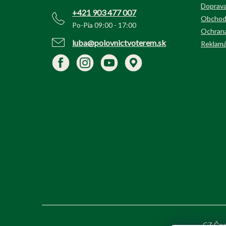
i
Doprava
+421 903 477 007
e
Obchod
Po-Pia 09:00 - 17:00
Ochrana
luba@polovnictvoterem.sk
Reklamá
CZ Čes