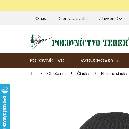
Prejsť
na
obsah
O nás
Doprava a platba
Zľavy pre OZ
POĽOVNÍCTVO
VZDUCHOVKY
Domov
Oblečenie
Čiapky
Pletené čiapky