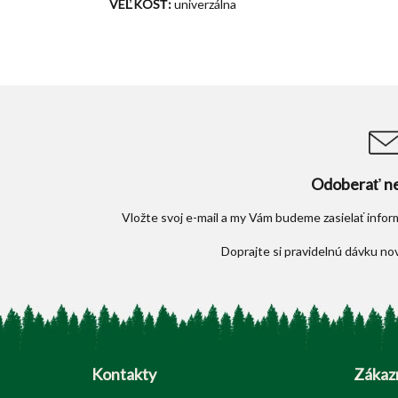
VEĽKOSŤ:
univerzálna
Odoberať ne
Vložte svoj e-mail a my Vám budeme zasielať info
Z
á
p
Kontakty
Zákazn
ä