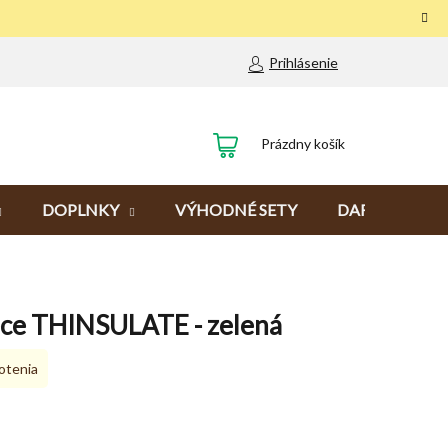
Prihlásenie
NÁKUPNÝ
Prázdny košík
KOŠÍK
DOPLNKY
VÝHODNÉ SETY
DARČEKY
ece THINSULATE - zelená
otenia