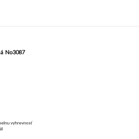
ená No3087
pelnu vyhrevnosť
ál