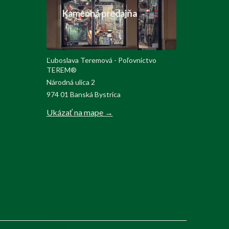
Kamenná predajňa
Ľuboslava Teremová - Poľovnictvo
TEREM®
Národná ulica 2
974 01 Banská Bystrica
Ukázať na mape →