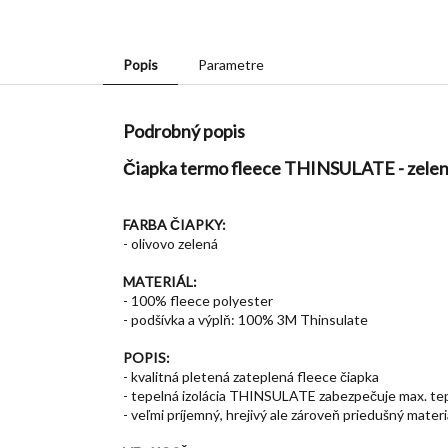
Popis
Parametre
Podrobný popis
Čiapka termo fleece THINSULATE - zel
FARBA ČIAPKY:
- olivovo zelená
MATERIÁL:
- 100% fleece polyester
- podšívka a výplň: 100% 3M Thinsulate
POPIS:
- kvalitná pletená zateplená fleece čiapka
- tepelná izolácia THINSULATE zabezpečuje max. te
- veľmi príjemný, hrejivý ale zároveň priedušný materi