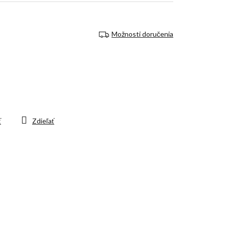
Možnosti doručenia
ť
Zdieľať