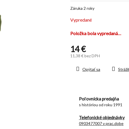
z
Záruka 2 roky
5
hviezdičiek.
Vypredané
Položka bola vypredaná…
14 €
11,38 € bez DPH
Jednotková
cena:
Opýtať sa
Stráži
Poľovnícka predajňa
s históriou od roku 1991
Telefonické objednávky
0903477007 v prac.dobe