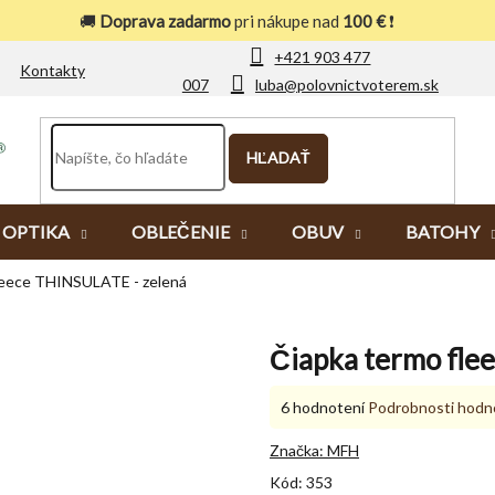
🚚
Doprava zadarmo
pri nákupe nad
100 €
❗
+421 903 477
Kontakty
007
luba@polovnictvoterem.sk
HĽADAŤ
OPTIKA
OBLEČENIE
OBUV
BATOHY
leece THINSULATE - zelená
Čiapka termo fle
Priemerné
6 hodnotení
Podrobnosti hodn
hodnotenie
produktu
Značka:
MFH
je
Kód:
353
4,8