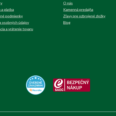
ty
O nás
 a platba
Kamenná predajňa
né podmienky
Zľavy pre ozbrojené zložky
 osobných údajov
Blog
cia a vrátenie tovaru