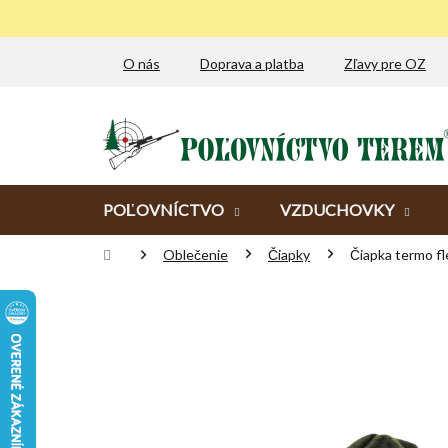
Prejsť
na
obsah
O nás
Doprava a platba
Zľavy pre OZ
POĽOVNÍCTVO
VZDUCHOVKY
Domov
Oblečenie
Čiapky
Čiapka termo f