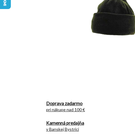
Doprava zadarmo
pri nákupe nad 100 €
Kamenná predajňa
v Banskej Bystrici