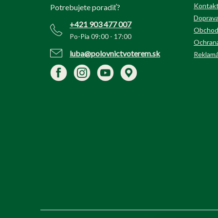
t
Kontak
Potrebujete poradiť?
i
Doprava
+421 903 477 007
e
Obchod
Po-Pia 09:00 - 17:00
Ochrana
luba@polovnictvoterem.sk
Reklamá