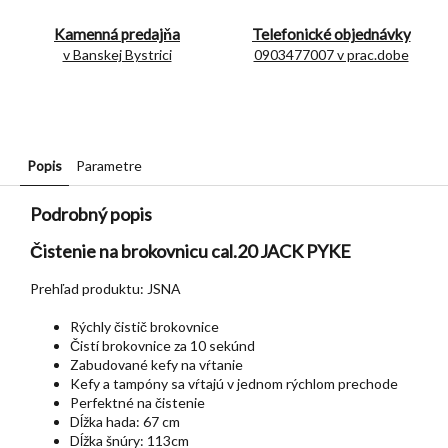
Kamenná predajňa
Telefonické objednávky
v Banskej Bystrici
0903477007 v prac.dobe
Popis
Parametre
Podrobný popis
Čistenie na brokovnicu cal.20 JACK PYKE
Prehľad produktu: JSNA
Rýchly čistič brokovnice
Čistí brokovnice za 10 sekúnd
Zabudované kefy na vŕtanie
Kefy a tampóny sa vŕtajú v jednom rýchlom prechode
Perfektné na čistenie
Dĺžka hada: 67 cm
Dĺžka šnúry: 113cm