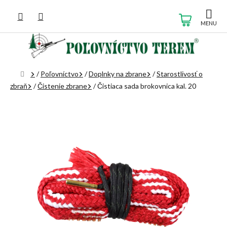
Prejsť
na
NÁKUP
obsah
KOŠÍK
Domov
/
Poľovníctvo
/
Doplnky na zbrane
/
Starostlivosť o
zbraň
/
Čistenie zbrane
/
Čistiaca sada brokovnica kal. 20