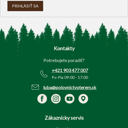
PRIHLÁSIŤ SA
Z
á
p
Kontakty
ä
t
Potrebujete poradiť?
i
e
+421 903 477 007
Po-Pia 09:00 - 17:00
luba@polovnictvoterem.sk
Zákaznícky servis