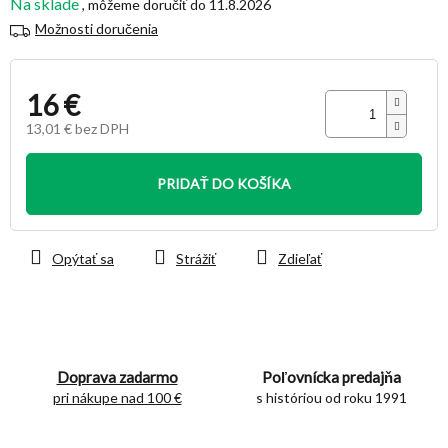
Na sklade
11.8.2026
Možnosti doručenia
16 €
13,01 € bez DPH
Jednotková
cena:
PRIDAŤ DO KOŠÍKA
Opýtať sa
Strážiť
Zdieľať
Doprava zadarmo
Poľovnícka predajňa
pri nákupe nad 100 €
s históriou od roku 1991