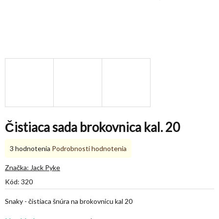
Čistiaca sada brokovnica kal. 20
Priemerné
3 hodnotenia
Podrobnosti hodnotenia
hodnotenie
produktu
Značka:
Jack Pyke
je
Kód:
320
5,0
z
Snaky - čistiaca šnúra na brokovnicu kal 20
5
hviezdičiek.