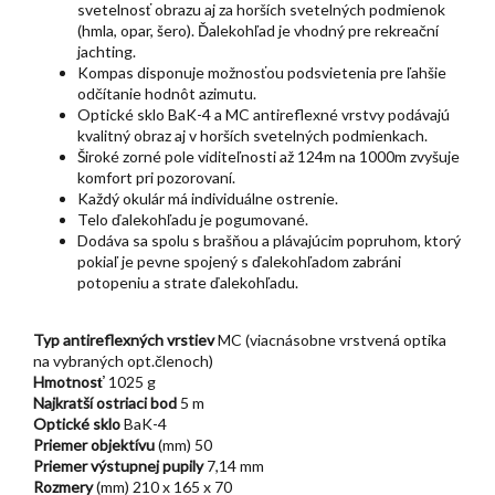
svetelnosť obrazu aj za horších svetelných podmienok
(hmla, opar, šero). Ďalekohľad je vhodný pre rekreační
jachting.
Kompas disponuje možnosťou podsvietenia pre ľahšie
odčítanie hodnôt azimutu.
Optické sklo BaK-4 a MC antireflexné vrstvy podávajú
kvalitný obraz aj v horších svetelných podmienkach.
Široké zorné pole viditeľnosti až 124m na 1000m zvyšuje
komfort pri pozorovaní.
Každý okulár má individuálne ostrenie.
Telo ďalekohľadu je pogumované.
Dodáva sa spolu s brašňou a plávajúcim popruhom, ktorý
pokiaľ je pevne spojený s ďalekohľadom zabráni
potopeniu a strate ďalekohľadu.
Typ antireflexných vrstiev
MC (viacnásobne vrstvená optika
na vybraných opt.členoch)
Hmotnosť
1025 g
Najkratší ostriaci bod
5 m
Optické sklo
BaK-4
Priemer objektívu
(mm) 50
Priemer výstupnej pupily
7,14 mm
Rozmery
(mm) 210 x 165 x 70