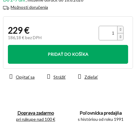
Možnosti doručenia
229 €
186,18 € bez DPH
Jednotková
cena:
PRIDAŤ DO KOŠÍKA
Opýtať sa
Strážiť
Zdieľať
Doprava zadarmo
Poľovnícka predajňa
pri nákupe nad 100 €
s históriou od roku 1991