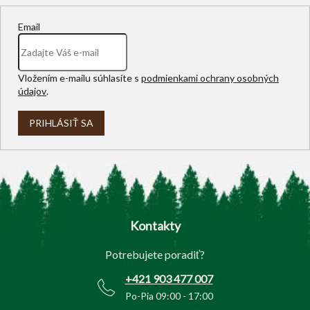
Email
Vložením e-mailu súhlasíte s
podmienkami ochrany osobných
údajov
.
PRIHLÁSIŤ SA
Z
á
p
Kontakty
ä
t
Potrebujete poradiť?
i
e
+421 903 477 007
Po-Pia 09:00 - 17:00