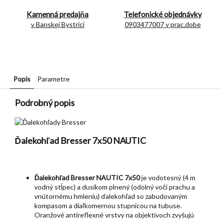
Kamenná predajňa
Telefonické objednávky
v Banskej Bystrici
0903477007 v prac.dobe
Popis
Parametre
Podrobný popis
Ďalekohľad Bresser 7x50 NAUTIC
Ďalekohľad Bresser NAUTIC 7x50
je vodotesný (4 m
vodný stĺpec) a dusíkom plnený (odolný voči prachu a
vnútornému hmleniu) ďalekohľad so zabudovaným
kompasom a diaľkomernou stupnicou na tubuse.
Oranžové antireflexné vrstvy na objektívoch zvyšujú