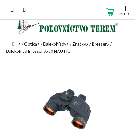
Prejsť
na
NÁKUP
obsah
KOŠÍK
Domov
/
Optika
/
Ďalekohľady
/
Značky
/
Bresser
/
Ďalekohľad Bresser 7x50 NAUTIC