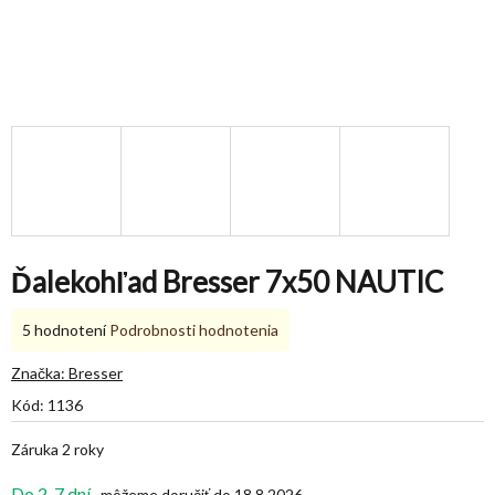
Ďalekohľad Bresser 7x50 NAUTIC
Priemerné
5 hodnotení
Podrobnosti hodnotenia
hodnotenie
produktu
Značka:
Bresser
je
Kód:
1136
4,8
z
Záruka 2 roky
5
hviezdičiek.
Do 2-7 dní
18.8.2026