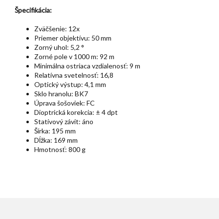
Špecifikácia:
Zväčšenie: 12x
Priemer objektívu: 50 mm
Zorný uhol: 5,2 °
Zorné pole v 1000 m: 92 m
Minimálna ostriaca vzdialenosť: 9 m
Relatívna svetelnosť: 16,8
Optický výstup: 4,1 mm
Sklo hranolu: BK7
Úprava šošoviek: FC
Dioptrická korekcia: ± 4 dpt
Statívový závit: áno
Šírka: 195 mm
Dĺžka: 169 mm
Hmotnosť: 800 g