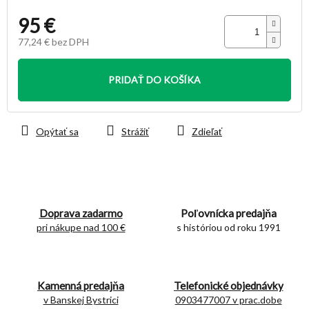
95 €
77,24 € bez DPH
Jednotková
cena:
PRIDAŤ DO KOŠÍKA
Opýtať sa
Strážiť
Zdieľať
Doprava zadarmo
Poľovnícka predajňa
pri nákupe nad 100 €
s históriou od roku 1991
Kamenná predajňa
Telefonické objednávky
v Banskej Bystrici
0903477007 v prac.dobe