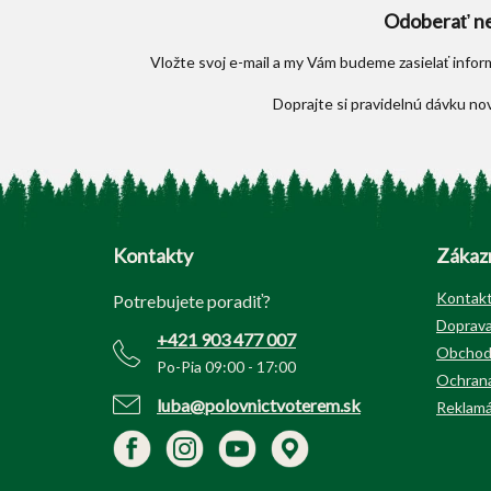
Odoberať ne
Vložte svoj e-mail a my Vám budeme zasielať info
Z
á
p
Kontakty
Zákazn
ä
t
Kontak
Potrebujete poradiť?
i
Doprava
+421 903 477 007
e
Obchod
Po-Pia 09:00 - 17:00
Ochrana
luba@polovnictvoterem.sk
Reklamá