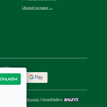
Ukázať na mape →
 splátky
SÚHLASÍM
Vytvoril Shoptet
|
Upravil Balkys