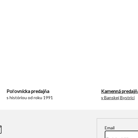
O
v
l
á
d
Poľovnícka predajňa
Kamenná predajň
a
s históriou od roku 1991
v Banskej Bystrici
c
i
e
p
r
Email
v
k