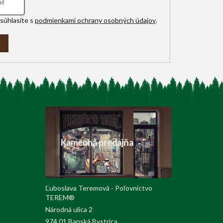
súhlasíte s
podmienkami ochrany osobných údajov
.
A
Kamenná predajňa
Ľuboslava Teremová - Poľovnictvo
TEREM®
Národná ulica 2
974 01 Banská Bystrica