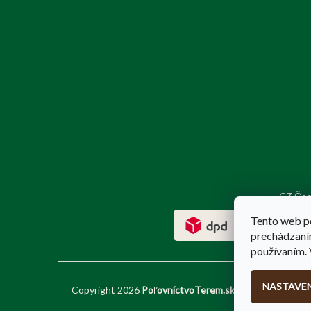
CZ Čes
Tento web p
prechádzaním
používaním. 
NASTAVEN
Copyright 2026
PoľovníctvoTerem.sk
. Všetky práva v