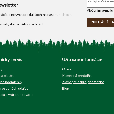
y
wsletter
v
Vložením e-mailu 
ý
rmácie o nových produktoch na našom e-shope.
p
i
PRIHLÁSIŤ S
s
u
ícky servis
Užitočné informácie
ty
O nás
 a platba
Kamenná predajňa
né podmienky
Zľavy pre ozbrojené zložky
 osobných údajov
Blog
cia a vrátenie tovaru