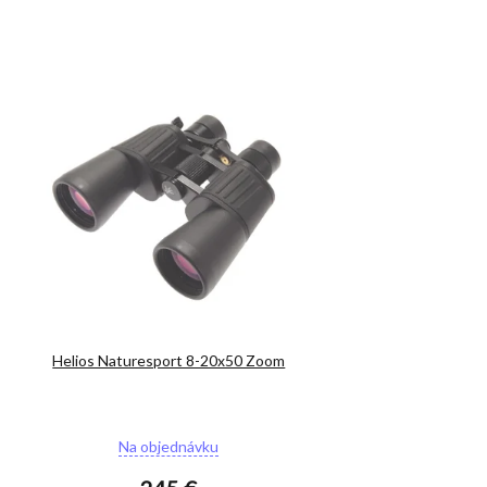
Helios Naturesport 8-20x50 Zoom
Priemerné
Na objednávku
hodnotenie
produktu