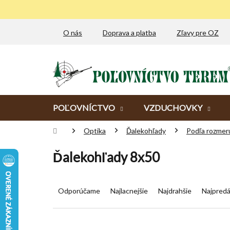
Prejsť
na
obsah
O nás
Doprava a platba
Zľavy pre OZ
POĽOVNÍCTVO
VZDUCHOVKY
Domov
Optika
Ďalekohľady
Podľa rozmer
Ďalekohľady 8x50
R
a
Odporúčame
Najlacnejšie
Najdrahšie
Najpredá
d
e
n