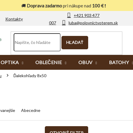
🚚
Doprava zadarmo
pri nákupe nad
100 €
❗
+421 903 477
Kontakty
007
luba@polovnictvoterem.sk
HĽADAŤ
OPTIKA
OBLEČENIE
OBUV
BATOHY
u
Ďalekohľady 8x50
vanejšie
Abecedne
OTVORIŤ FILTER