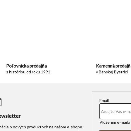
O
v
l
á
d
Poľovnícka predajňa
Kamenná predajň
a
s históriou od roku 1991
v Banskej Bystrici
c
i
e
p
r
Email
v
k
y
wsletter
v
Vložením e-mailu 
ý
rmácie o nových produktoch na našom e-shope.
p