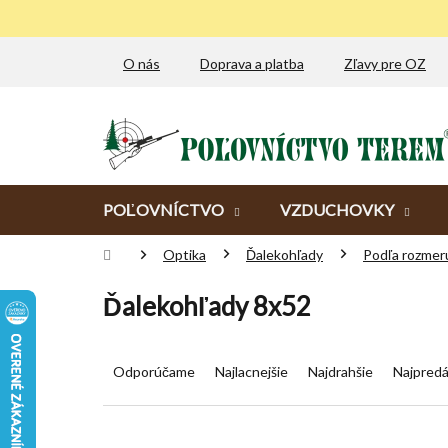
Prejsť
na
obsah
O nás
Doprava a platba
Zľavy pre OZ
POĽOVNÍCTVO
VZDUCHOVKY
Domov
Optika
Ďalekohľady
Podľa rozmer
Ďalekohľady 8x52
R
a
Odporúčame
Najlacnejšie
Najdrahšie
Najpredá
d
e
n