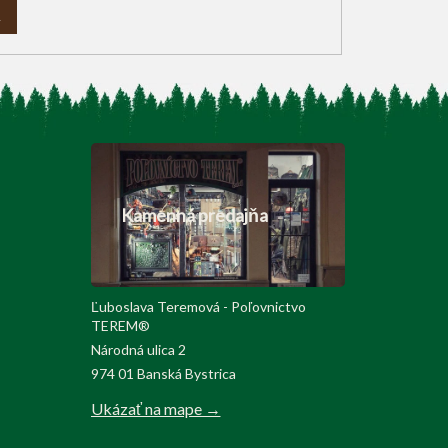
A
Kamenná predajňa
Ľuboslava Teremová - Poľovnictvo
TEREM®
Národná ulica 2
974 01 Banská Bystrica
Ukázať na mape →