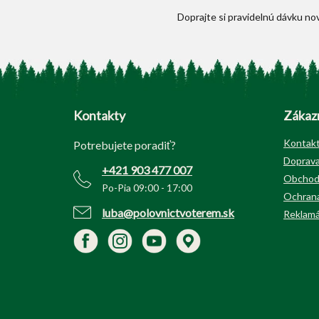
Z
á
p
Kontakty
Zákazn
ä
t
Kontak
Potrebujete poradiť?
i
Doprava
+421 903 477 007
e
Obchod
Po-Pia 09:00 - 17:00
Ochrana
luba@polovnictvoterem.sk
Reklamá