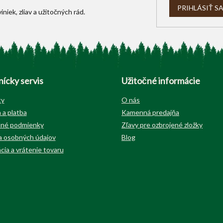
i
PRIHLÁSIŤ S
s
u
ícky servis
Užitočné informácie
ty
O nás
 a platba
Kamenná predajňa
né podmienky
Zľavy pre ozbrojené zložky
 osobných údajov
Blog
cia a vrátenie tovaru