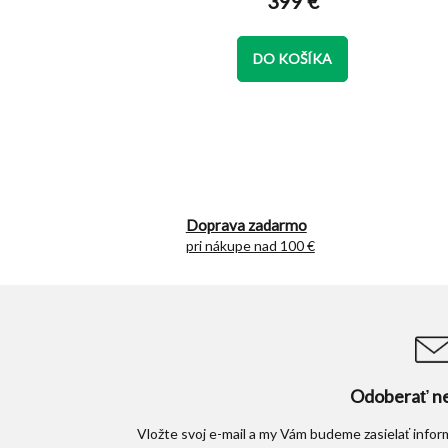
399 €
je
5,0
z
DO KOŠÍKA
5
hviezdičiek.
Doprava zadarmo
pri nákupe nad 100 €
Odoberať ne
Vložte svoj e-mail a my Vám budeme zasielať info