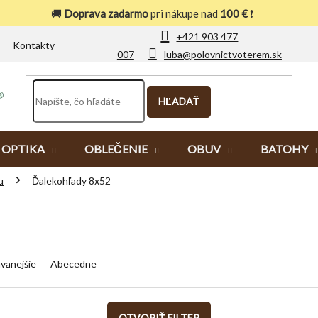
🚚
Doprava zadarmo
pri nákupe nad
100 €
❗
+421 903 477
Kontakty
007
luba@polovnictvoterem.sk
HĽADAŤ
OPTIKA
OBLEČENIE
OBUV
BATOHY
u
Ďalekohľady 8x52
vanejšie
Abecedne
OTVORIŤ FILTER