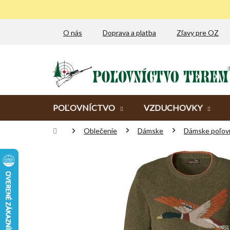
Prejsť
na
obsah
O nás
Doprava a platba
Zľavy pre OZ
POĽOVNÍCTVO
VZDUCHOVKY
Domov
Oblečenie
Dámske
Dámske poľovn