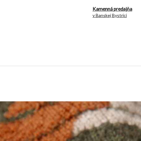
Kamenná predajňa
v Banskej Bystrici