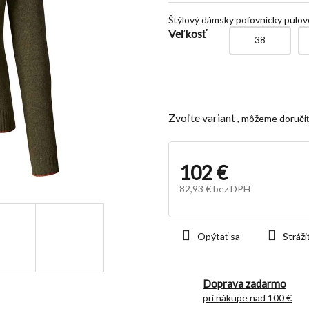
z
Štýlový dámsky poľovnícky pulov
5
Veľkosť
hviezdičiek.
38
Zvoľte variant
102 €
82,93 € bez DPH
Jednotková
cena:
Opýtať sa
Stráži
Doprava zadarmo
pri nákupe nad 100 €