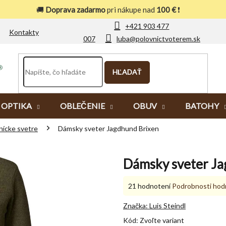
🚚
Doprava zadarmo
pri nákupe nad
100 €
❗
+421 903 477
Kontakty
007
luba@polovnictvoterem.sk
HĽADAŤ
OPTIKA
OBLEČENIE
OBUV
BATOHY
ícke svetre
Dámsky sveter Jagdhund Brixen
Dámsky sveter Ja
Priemerné
21 hodnotení
Podrobnosti hod
hodnotenie
produktu
Značka:
Luis Steindl
je
Kód:
Zvoľte variant
4,9