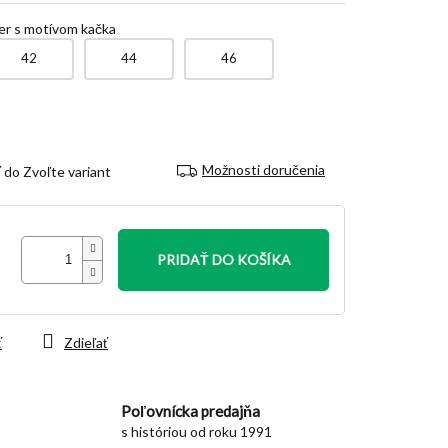
er s motívom kačka
42
44
46
Možnosti doručenia
Zvoľte variant
PRIDAŤ DO KOŠÍKA
ť
Zdieľať
Poľovnícka predajňa
s históriou od roku 1991