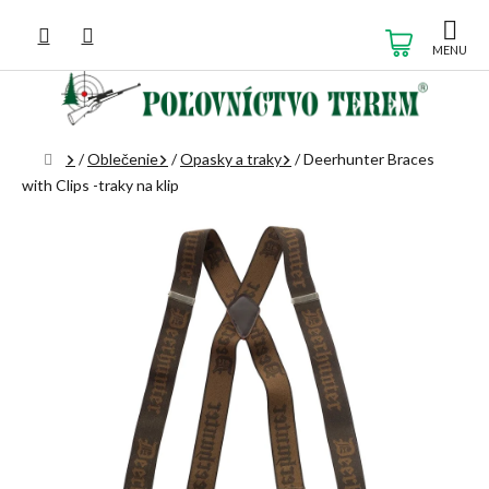
Prejsť
na
NÁKUP
obsah
KOŠÍK
Domov
/
Oblečenie
/
Opasky a traky
/
Deerhunter Braces
with Clips -traky na klip