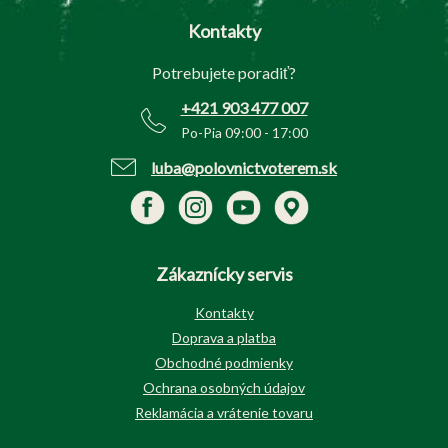
p
Kontakty
ä
t
Potrebujete poradiť?
i
e
+421 903 477 007
Po-Pia 09:00 - 17:00
luba@polovnictvoterem.sk
Zákaznícky servis
Kontakty
Doprava a platba
Obchodné podmienky
Ochrana osobných údajov
Reklamácia a vrátenie tovaru