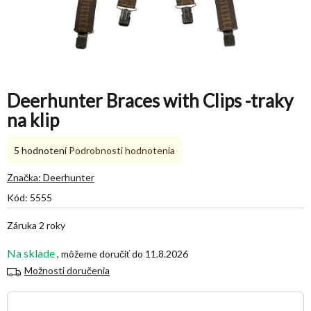
Deerhunter Braces with Clips -traky
na klip
Priemerné
5 hodnotení
Podrobnosti hodnotenia
hodnotenie
produktu
Značka:
Deerhunter
je
Kód:
5555
5,0
z
Záruka 2 roky
5
hviezdičiek.
Na sklade
11.8.2026
Možnosti doručenia