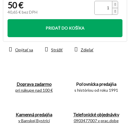
50 €
40,65 € bez DPH
Jednotková
cena:
PRIDAŤ DO KOŠÍKA
Opýtať sa
Strážiť
Zdieľať
Doprava zadarmo
Poľovnícka predajňa
pri nákupe nad 100 €
s históriou od roku 1991
Kamenná predajňa
Telefonické objednávky
v Banskej Bystrici
0903477007 v prac.dobe