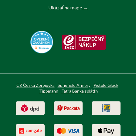
Ukázať na mape →
CZ Česká Zbrojovka
Sprigfield Armory
Pištole Glock
Tippmann
Tatra Banka splátky