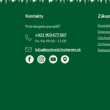
Z
á
p
Kontakty
Zákazn
ä
t
Kontak
Potrebujete poradiť?
i
Doprava
+421 903 477 007
e
Obchod
Po-Pia 09:00 - 17:00
Ochrana
luba@polovnictvoterem.sk
Reklamá