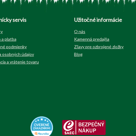
ícky servis
Užitočné informácie
ty
O nás
 a platba
Kamenná predajňa
né podmienky
Zľavy pre ozbrojené zložky
 osobných údajov
Blog
cia a vrátenie tovaru