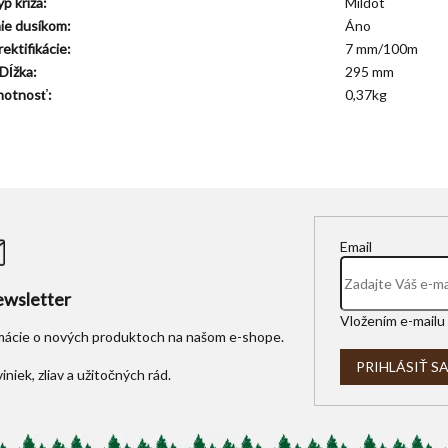
p kríža:
Mildot
ie dusíkom:
Áno
ektifikácie:
7 mm/100m
Dĺžka:
295 mm
otnosť:
0,37kg
Email
wsletter
Vložením e-mailu 
rmácie o nových produktoch na našom e-shope.
PRIHLÁSIŤ S