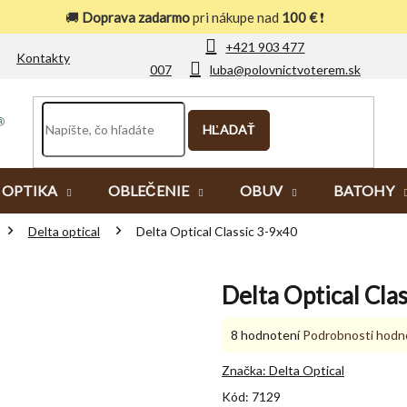
🚚
Doprava zadarmo
pri nákupe nad
100 €
❗
+421 903 477
Kontakty
007
luba@polovnictvoterem.sk
HĽADAŤ
OPTIKA
OBLEČENIE
OBUV
BATOHY
Delta optical
Delta Optical Classic 3-9x40
Delta Optical Cla
Priemerné
8 hodnotení
Podrobnosti hodn
hodnotenie
produktu
Značka:
Delta Optical
je
Kód:
7129
5,0