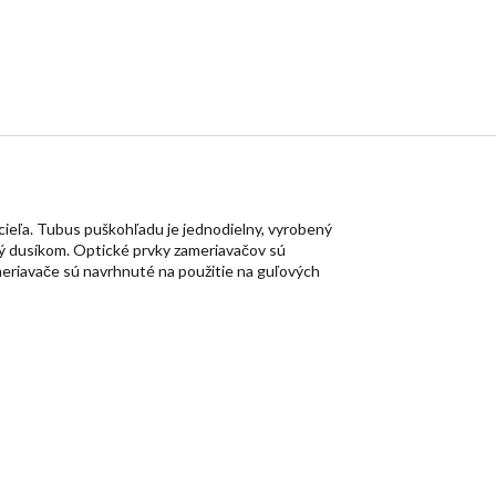
cieľa. Tubus puškohľadu je jednodielny, vyrobený
ený dusíkom. Optické prvky zameriavačov sú
meriavače sú navrhnuté na použitie na guľových