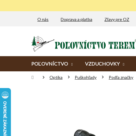
Prejsť
na
obsah
O nás
Doprava a platba
Zľavy pre OZ
POĽOVNÍCTVO
VZDUCHOVKY
Domov
Optika
Puškohľady
Podľa značky