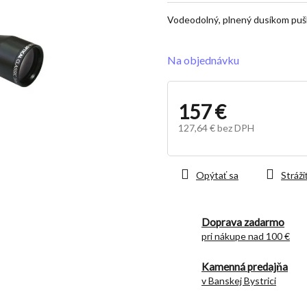
z
Vodeodolný, plnený dusíkom puš
5
hviezdičiek.
Na objednávku
157 €
127,64 € bez DPH
Jednotková
cena:
Opýtať sa
Stráži
Doprava zadarmo
pri nákupe nad 100 €
Kamenná predajňa
v Banskej Bystrici