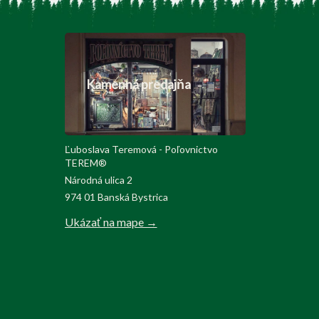
Kamenná predajňa
Ľuboslava Teremová - Poľovnictvo
TEREM®
Národná ulica 2
974 01 Banská Bystrica
Ukázať na mape →