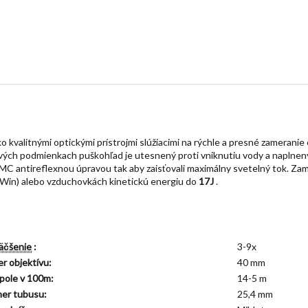
kvalitnými optickými prístrojmi slúžiacimi na rýchle a presné zameranie 
iaznivých podmienkach puškohľad je utesnený proti vniknutiu vody a napln
MC antireflexnou úpravou tak aby zaisťovali maximálny svetelný tok. Za
Win) alebo vzduchovkách kinetickú energiu do
17J
.
äčšenie
:
3-9x
r objektívu:
40 mm
pole v 100m:
14-5 m
mer tubusu:
25,4 mm