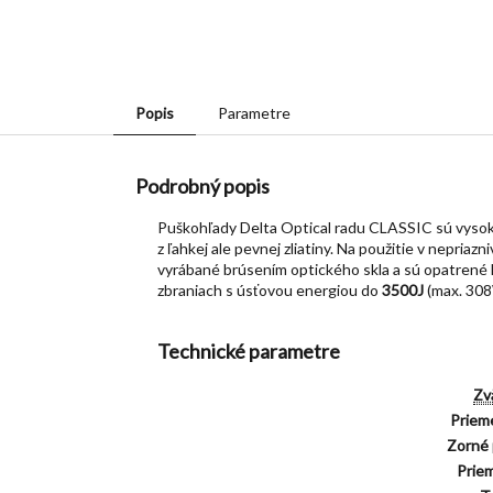
Popis
Parametre
Podrobný popis
Puškohľady Delta Optical radu CLASSIC sú vysoko 
z ľahkej ale pevnej zliatiny. Na použitie v nepr
vyrábané brúsením optického skla a sú opatrené 
zbraniach s úsťovou energiou do
3500J
(max. 308
Technické parametre
Zv
Prieme
Zorné 
Prie