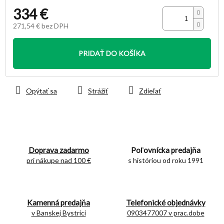
334 €
271,54 € bez DPH
Jednotková
cena:
PRIDAŤ DO KOŠÍKA
Opýtať sa
Strážiť
Zdieľať
Doprava zadarmo
Poľovnícka predajňa
pri nákupe nad 100 €
s históriou od roku 1991
Kamenná predajňa
Telefonické objednávky
v Banskej Bystrici
0903477007 v prac.dobe