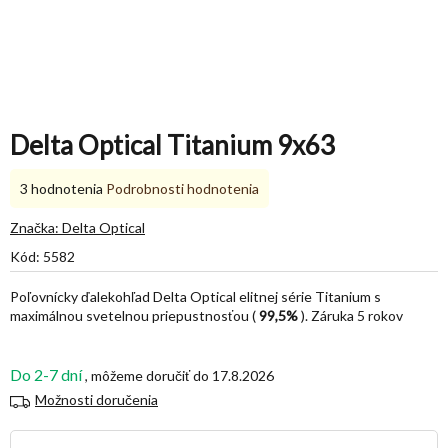
Delta Optical Titanium 9x63
Priemerné
3 hodnotenia
Podrobnosti hodnotenia
hodnotenie
produktu
Značka:
Delta Optical
je
Kód:
5582
5,0
z
Poľovnícky ďalekohľad Delta Optical elitnej série Titanium s
5
maximálnou svetelnou priepustnosťou (
99,5%
)
. Záruka 5 rokov
hviezdičiek.
Do 2-7 dní
17.8.2026
Možnosti doručenia