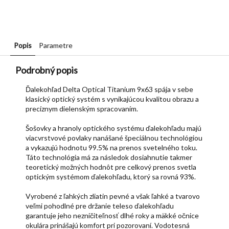
Popis
Parametre
Podrobný popis
Ďalekohľad Delta Optical Titanium 9x63 spája v sebe
klasický optický systém s vynikajúcou kvalitou obrazu a
precíznym dielenským spracovaním.
Šošovky a hranoly optického systému ďalekohľadu majú
viacvrstvové povlaky nanášané špeciálnou technológiou
a vykazujú hodnotu 99.5% na prenos svetelného toku.
Táto technológia má za následok dosiahnutie takmer
teoretický možných hodnôt pre celkový prenos svetla
optickým systémom ďalekohľadu, ktorý sa rovná 93%.
Vyrobené z ľahkých zliatin pevné a však ľahké a tvarovo
veľmi pohodlné pre držanie teleso ďalekohľadu
garantuje jeho nezničiteľnosť dlhé roky a mäkké očnice
okulára prinášajú komfort pri pozorovaní. Vodotesná