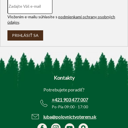
Vložením e-mailu súhlasíte s
podmienkami ochrany osobných
údajov
.
PRIHLÁSIŤ SA
Z
á
p
Kontakty
ä
t
Potrebujete poradiť?
i
e
+421 903 477 007
Po-Pia 09:00 - 17:00
luba@polovnictvoterem.sk