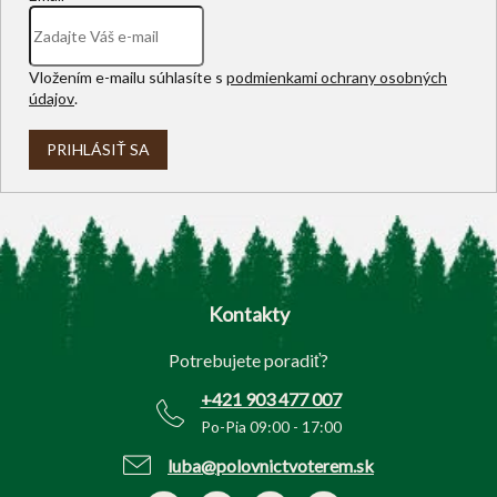
Vložením e-mailu súhlasíte s
podmienkami ochrany osobných
údajov
.
PRIHLÁSIŤ SA
Z
á
p
Kontakty
ä
t
Potrebujete poradiť?
i
e
+421 903 477 007
Po-Pia 09:00 - 17:00
luba@polovnictvoterem.sk