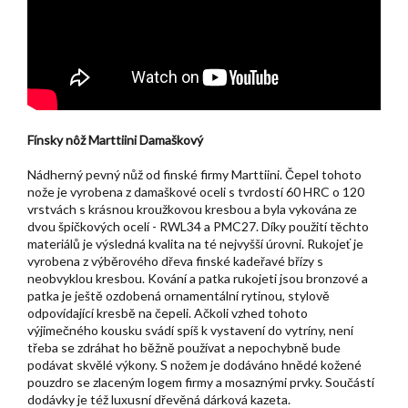
Fínsky nôž Marttiini Damaškový
Nádherný pevný nůž od finské firmy Marttiini. Čepel tohoto
nože je vyrobena z damaškové oceli s tvrdostí 60 HRC o 120
vrstvách s krásnou kroužkovou kresbou a byla vykována ze
dvou špičkových ocelí - RWL34 a PMC27. Díky použití těchto
materiálů je výsledná kvalita na té nejvyšší úrovni. Rukojeť je
vyrobena z výběrového dřeva finské kadeřavé břízy s
neobvyklou kresbou. Kování a patka rukojeti jsou bronzové a
patka je ještě ozdobená ornamentální rytinou, stylově
odpovídající kresbě na čepeli. Ačkoli vzhed tohoto
výjimečného kousku svádí spíš k vystavení do vytríny, není
třeba se zdráhat ho běžně používat a nepochybně bude
podávat skvělé výkony. S nožem je dodáváno hnědé kožené
pouzdro se zlaceným logem firmy a mosaznými prvky. Součástí
dodávky je též luxusní dřevěná dárková kazeta.