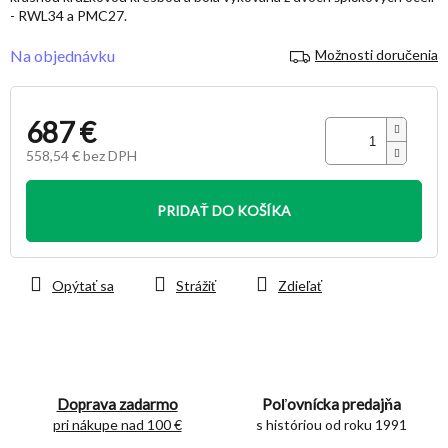
- RWL34 a PMC27.
Na objednávku
Možnosti doručenia
687 €
558,54 € bez DPH
Jednotková
cena:
PRIDAŤ DO KOŠÍKA
Opýtať sa
Strážiť
Zdieľať
Doprava zadarmo
Poľovnícka predajňa
pri nákupe nad 100 €
s históriou od roku 1991