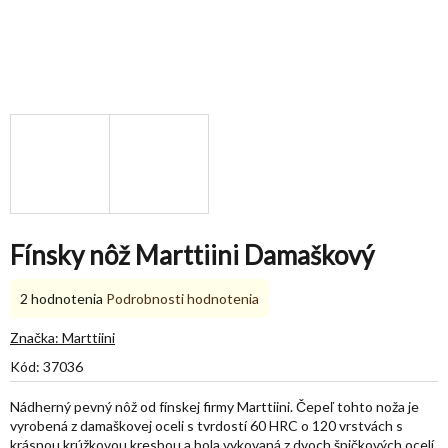
Fínsky nôž Marttiini Damaškový
Priemerné
2 hodnotenia
Podrobnosti hodnotenia
hodnotenie
produktu
Značka:
Marttiini
je
Kód:
37036
5,0
z
Nádherný pevný nôž od fínskej firmy Marttiini. Čepeľ tohto noža je
5
vyrobená z damaškovej oceli s tvrdostí 60 HRC o 120 vrstvách s
hviezdičiek.
krásnou krúžkovou kresbou a bola vykovaná z dvoch špičkových ocelí