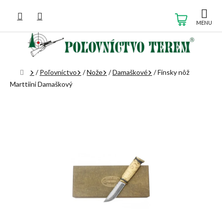
Prejsť
na
NÁKUP
obsah
KOŠÍK
Domov
/
Poľovníctvo
/
Nože
/
Damaškové
/
Fínsky nôž
Marttiini Damaškový