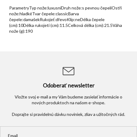
ParametryTyp nože:luxusníDruh nože:s pevnou čepelíOstří
nože:hladkéTvar čepele:classicBarva
čepele:damašekRukojeť:dřevoKlip:neDélka čepele
(cm):10Délka rukojeti (cm):11.5Celková délka (cm):21.5Váha
nože (g):190
Odoberať newsletter
Vložte svoj e-mail a my Vám budeme zasielať informácie o
nových produktoch na našom e-shope.
Email