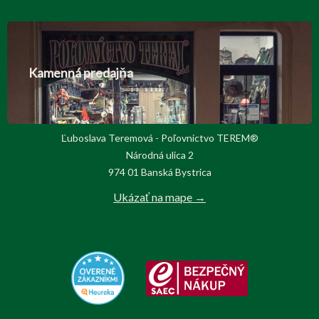
Kamenná predajňa
Ľuboslava Teremová - Poľovnictvo TEREM®
Národná ulica 2
974 01 Banská Bystrica
Ukázať na mape →