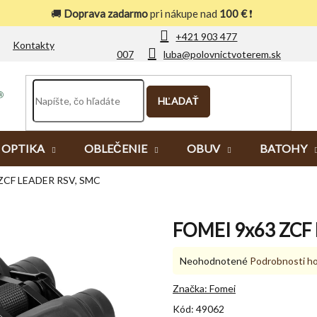
🚚
Doprava zadarmo
pri nákupe nad
100 €
❗
+421 903 477
Kontakty
007
luba@polovnictvoterem.sk
HĽADAŤ
OPTIKA
OBLEČENIE
OBUV
BATOHY
ZCF LEADER RSV, SMC
FOMEI 9x63 ZCF
Priemerné
Neohodnotené
Podrobnosti h
hodnotenie
produktu
Značka:
Fomei
je
Kód:
49062
0,0