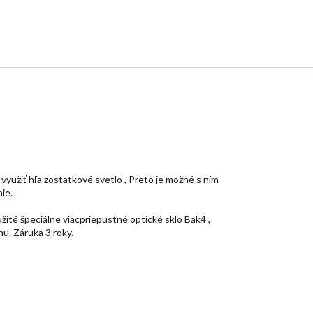
užiť hľa zostatkové svetlo , Preto je možné s ním
ie.
žité špeciálne viacpriepustné optické sklo Bak4 ,
u. Záruka 3 roky.