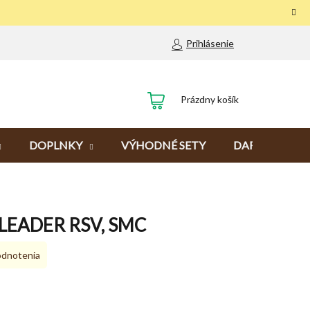
Prihlásenie
NÁKUPNÝ
Prázdny košík
KOŠÍK
DOPLNKY
VÝHODNÉ SETY
DARČEKY
 LEADER RSV, SMC
odnotenia