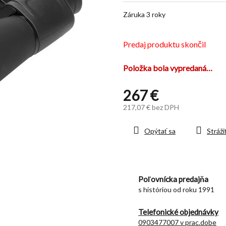
z
Záruka 3 roky
5
hviezdičiek.
Predaj produktu skončil
Položka bola vypredaná…
267 €
217,07 € bez DPH
Jednotková
cena:
Opýtať sa
Stráži
Poľovnícka predajňa
s históriou od roku 1991
Telefonické objednávky
0903477007 v prac.dobe