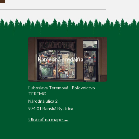
Kamenná predajňa
Ľuboslava Teremová - Poľovnictvo
TEREM®
Národná ulica 2
974 01 Banská Bystrica
Ukázať na mape →