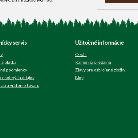
ícky servis
Užitočné informácie
ty
O nás
 a platba
Kamenná predajňa
né podmienky
Zľavy pre ozbrojené zložky
 osobných údajov
Blog
cia a vrátenie tovaru