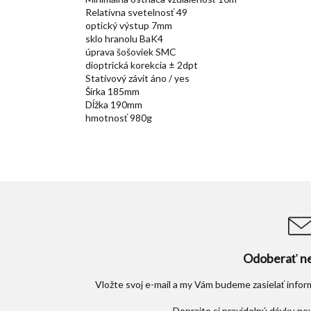
Relatívna svetelnosť 49
optický výstup 7mm
sklo hranolu BaK4
úprava šošoviek SMC
dioptrická korekcia ± 2dpt
Statívový závit áno / yes
Šírka 185mm
Dĺžka 190mm
hmotnosť 980g
Odoberať ne
Vložte svoj e-mail a my Vám budeme zasielať info