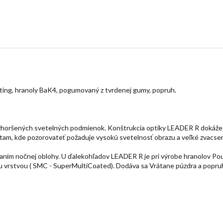
ting, hranoly BaK4, pogumovaný z tvrdenej gumy, popruh.
horšených svetelných podmienok. Konštrukcia optiky LEADER R dokáže vy
de tam, kde pozorovateť požaduje vysokú svetelnosť obrazu a veľké zvacsen
ovaním nočnej oblohy. U ďalekohľadov LEADER R je pri výrobe hranolov Pou
 vrstvou ( SMC - SuperMultiCoated). Dodáva sa Vrátane púzdra a popruh