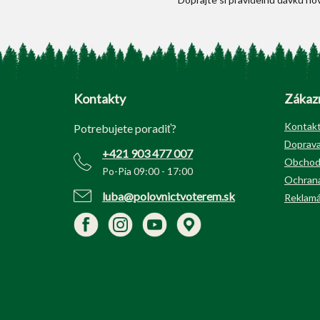
Z
á
p
Kontakty
Zákazn
ä
t
Kontak
Potrebujete poradiť?
i
Doprava
+421 903 477 007
e
Obchod
Po-Pia 09:00 - 17:00
Ochrana
luba@polovnictvoterem.sk
Reklamá