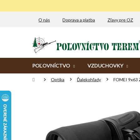
Prejsť
na
obsah
O nás
Doprava a platba
Zľavy pre OZ
POĽOVNÍCTVO
VZDUCHOVKY
Domov
Optika
Ďalekohľady
FOMEI 9x63 