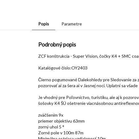
Popis
Parametre
Podrobný popis
ZCF konštrukcia - Super Vision, čočky K4 + SMC coa
Katalógové číslo:OY2403
Čierno pogumované Dalekohledy pre Sledovanie za z
pozorovať ai za šera ai v Jasnej noci. Uplatní sa vša
Je vhodný pre Poľovníctvo, turistiku, ale aj k pozor
šošovky K4 ŠÚ ošetrenie viacnásobnou antireflexnou
zväčšením 9x
priemer objektívu 63mm
zorný uhol 5 °
Zorné pole v 100m 87m
Minimálna ostriaca vzdialenosť 10m