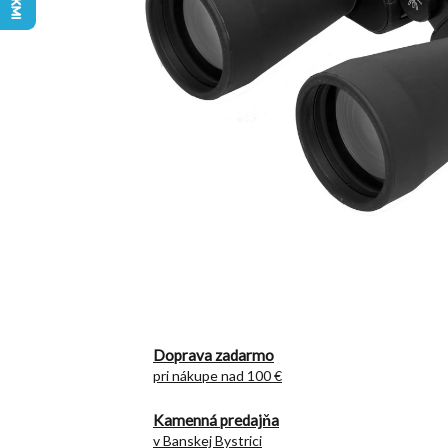
Doprava zadarmo
pri nákupe nad 100 €
Kamenná predajňa
v Banskej Bystrici