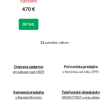
Vypredané
hodnotenie
470 €
produktu
je
5,0
z
DETAIL
5
hviezdičiek.
11
položiek celkom
O
v
l
á
d
Doprava zadarmo
Poľovnícka predajňa
a
c
pri nákupe nad 100 €
s históriou od roku 1991
i
e
p
r
Kamenná predajňa
Telefonické objednávky
v
v Banskej Bystrici
0903477007 v prac.dobe
k
y
v