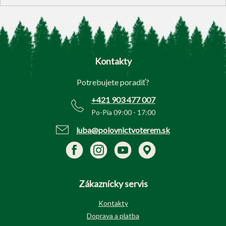
Z
á
p
Kontakty
ä
t
Potrebujete poradiť?
i
e
+421 903 477 007
Po-Pia 09:00 - 17:00
luba@polovnictvoterem.sk
Zákaznícky servis
Kontakty
Doprava a platba