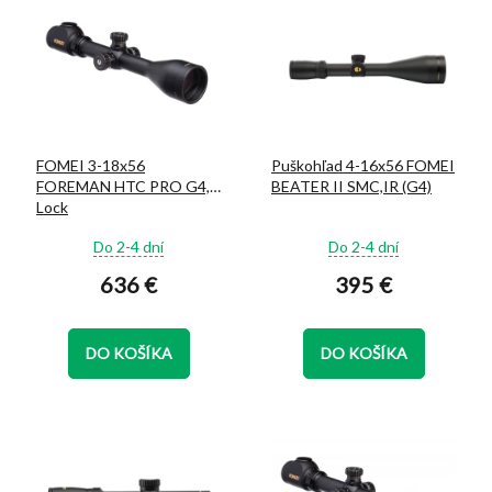
ý
d
p
u
i
k
s
t
p
o
r
v
o
FOMEI 3-18x56
Puškohľad 4-16x56 FOMEI
d
FOREMAN HTC PRO G4,
BEATER II SMC,IR (G4)
u
Lock
k
Priemerné
Priemerné
t
Do 2-4 dní
Do 2-4 dní
hodnotenie
hodnotenie
o
636 €
395 €
produktu
produktu
v
je
je
5,0
5,0
z
z
DO KOŠÍKA
DO KOŠÍKA
5
5
hviezdičiek.
hviezdičiek.