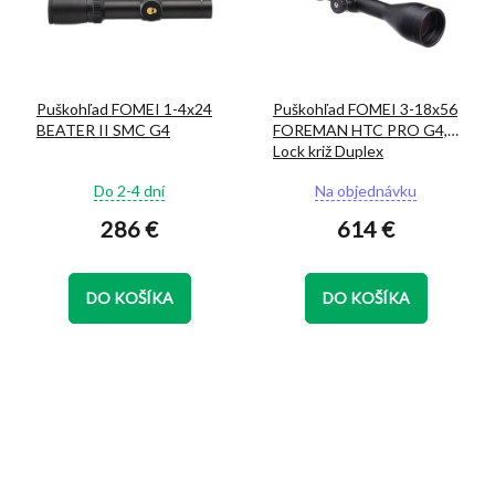
Puškohľad FOMEI 1-4x24
Puškohľad FOMEI 3-18x56
BEATER II SMC G4
FOREMAN HTC PRO G4,
Lock križ Duplex
Priemerné
Priemerné
Do 2-4 dní
Na objednávku
hodnotenie
hodnotenie
286 €
614 €
produktu
produktu
je
je
5,0
5,0
z
z
DO KOŠÍKA
DO KOŠÍKA
5
5
hviezdičiek.
hviezdičiek.