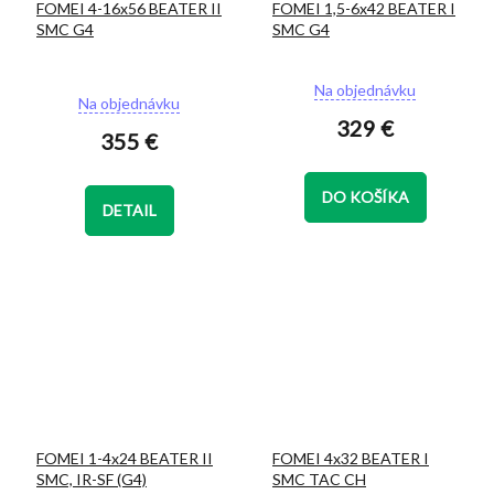
FOMEI 4-16x56 BEATER II
FOMEI 1,5-6x42 BEATER I
SMC G4
SMC G4
Priemerné
Na objednávku
Na objednávku
hodnotenie
329 €
produktu
355 €
je
5,0
z
DO KOŠÍKA
5
DETAIL
hviezdičiek.
FOMEI 1-4x24 BEATER II
FOMEI 4x32 BEATER I
SMC, IR-SF (G4)
SMC TAC CH