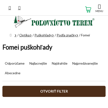
Prejsť
na
NÁKUP
obsah
KOŠÍK
Domov
/
Optika
/
Puškohľady
/
Podľa značky
/
Fomei
Fomei puškohľady
R
a
Odporúčame
Najlacnejšie
Najdrahšie
Najpredávanejšie
d
e
Abecedne
n
i
e
OTVORIŤ FILTER
p
r
V
o