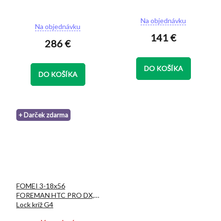
Priemerné
Na objednávku
Na objednávku
hodnotenie
141 €
produktu
286 €
je
5,0
z
DO KOŠÍKA
5
DO KOŠÍKA
hviezdičiek.
+ Darček zdarma
FOMEI 3-18x56
FOREMAN HTC PRO DX,
Lock kríž G4
Priemerné