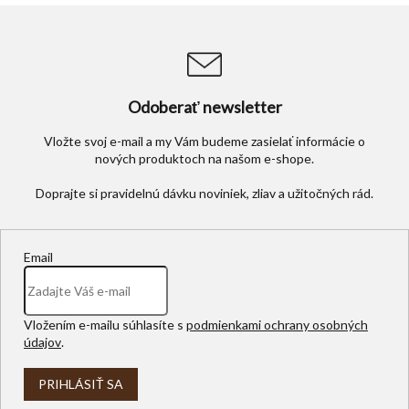
ý
p
i
s
u
Odoberať newsletter
Vložte svoj e-mail a my Vám budeme zasielať informácie o
nových produktoch na našom e-shope.
Email
Vložením e-mailu súhlasíte s
podmienkami ochrany osobných
údajov
.
PRIHLÁSIŤ SA