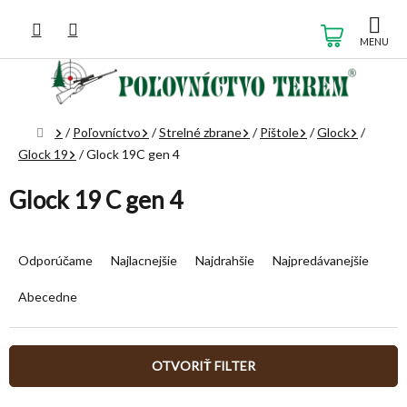
Prejsť
na
NÁKUP
obsah
KOŠÍK
Domov
/
Poľovníctvo
/
Strelné zbrane
/
Pištole
/
Glock
/
Glock 19
/
Glock 19C gen 4
Glock 19 C gen 4
R
a
Odporúčame
Najlacnejšie
Najdrahšie
Najpredávanejšie
d
e
Abecedne
n
i
e
OTVORIŤ FILTER
p
r