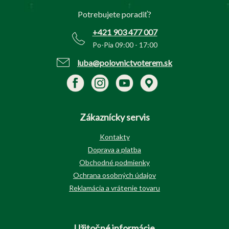
t
Potrebujete poradiť?
i
e
+421 903 477 007
Po-Pia 09:00 - 17:00
luba@polovnictvoterem.sk
Zákaznícky servis
Kontakty
Doprava a platba
Obchodné podmienky
Ochrana osobných údajov
Reklamácia a vrátenie tovaru
Užitočné informácie