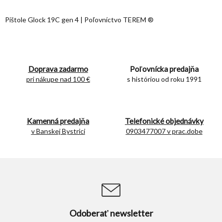
v
l
Pištole Glock 19C gen 4 | Poľovníctvo TEREM ®
á
d
a
c
i
Doprava zadarmo
Poľovnícka predajňa
e
pri nákupe nad 100 €
s históriou od roku 1991
p
r
v
k
Kamenná predajňa
y
Telefonické objednávky
v
v Banskej Bystrici
0903477007 v prac.dobe
ý
p
i
s
u
Odoberať newsletter