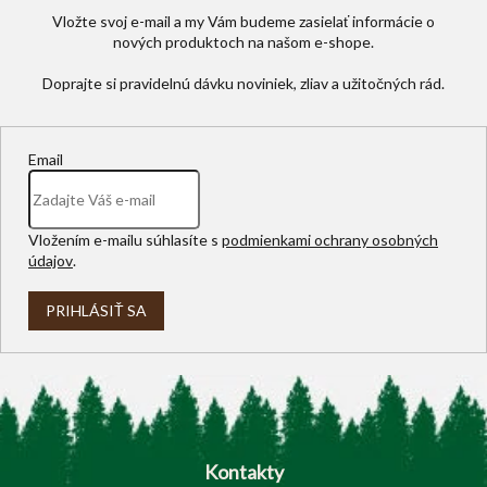
Vložte svoj e-mail a my Vám budeme zasielať informácie o
nových produktoch na našom e-shope.
Email
Vložením e-mailu súhlasíte s
podmienkami ochrany osobných
údajov
.
PRIHLÁSIŤ SA
Z
á
p
Kontakty
ä