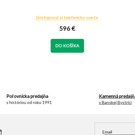
Dostupnosť si telefonicky overte
596 €
DO KOŠÍKA
O
v
l
á
d
Poľovnícka predajňa
Kamenná predajň
a
s históriou od roku 1991
v Banskej Bystrici
c
i
e
p
r
Email
v