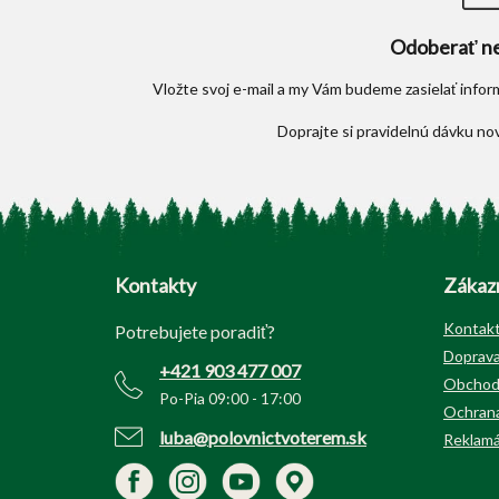
Odoberať ne
Vložte svoj e-mail a my Vám budeme zasielať info
Z
á
p
Kontakty
Zákazn
ä
t
Kontak
Potrebujete poradiť?
i
Doprava
+421 903 477 007
e
Obchod
Po-Pia 09:00 - 17:00
Ochrana
luba@polovnictvoterem.sk
Reklamá