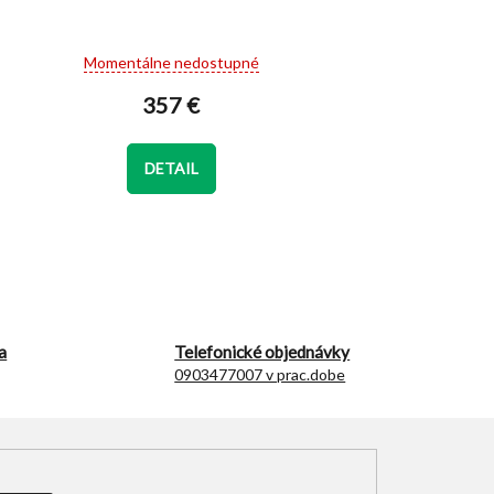
Priemerné
Momentálne nedostupné
hodnotenie
produktu
357 €
je
4,4
z
DETAIL
5
hviezdičiek.
a
Telefonické objednávky
0903477007 v prac.dobe