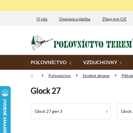
Prejsť
na
obsah
O nás
Doprava a platba
Zľavy pre OZ
POĽOVNÍCTVO
VZDUCHOVKY
Domov
Poľovníctvo
Strelné zbrane
Pištol
Glock 27
Glock 27 gen 3
Glock 
R