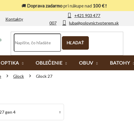
🚚
Doprava zadarmo
pri nákupe nad
100 €
❗
+421 903 477
Kontakty
007
luba@polovnictvoterem.sk
HĽADAŤ
OPTIKA
OBLEČENIE
OBUV
BATOHY
e
Glock
Glock 27
27 gen 4