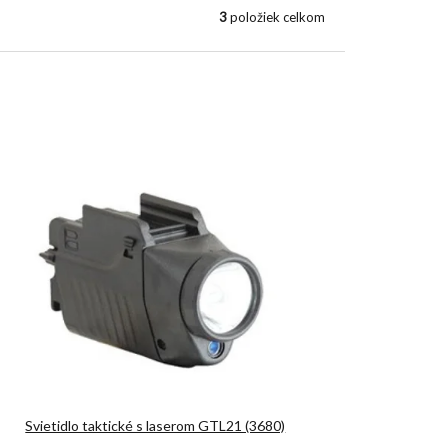
3
položiek celkom
Svietidlo taktické s laserom GTL21 (3680)