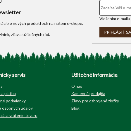
k
y
wsletter
v
Vložením e-mailu 
ý
rmácie o nových produktoch na našom e-shope.
p
i
PRIHLÁSIŤ S
s
u
ícky servis
Užitočné informácie
ty
O nás
 a platba
Kamenná predajňa
né podmienky
Zľavy pre ozbrojené zložky
 osobných údajov
Blog
cia a vrátenie tovaru