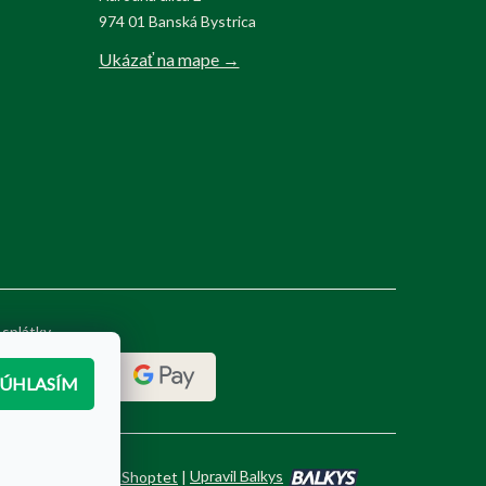
974 01 Banská Bystrica
Ukázať na mape →
 splátky
SÚHLASÍM
Vytvoril Shoptet
|
Upravil Balkys