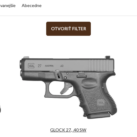
vanejšie
Abecedne
OTVORIŤ FILTER
GLOCK 27, .40 SW