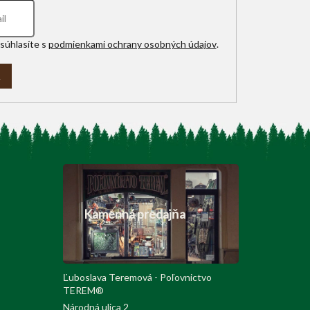
súhlasíte s
podmienkami ochrany osobných údajov
.
A
Kamenná predajňa
Ľuboslava Teremová - Poľovnictvo
TEREM®
Národná ulica 2