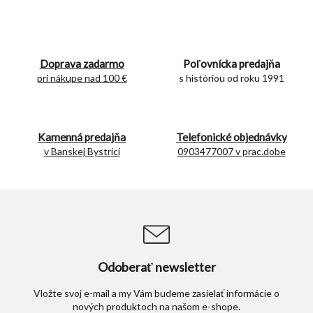
v
l
á
d
Doprava zadarmo
Poľovnícka predajňa
a
c
pri nákupe nad 100 €
s históriou od roku 1991
i
e
p
r
Kamenná predajňa
Telefonické objednávky
v
v Banskej Bystrici
0903477007 v prac.dobe
k
y
v
ý
p
i
s
u
Odoberať newsletter
Vložte svoj e-mail a my Vám budeme zasielať informácie o
nových produktoch na našom e-shope.