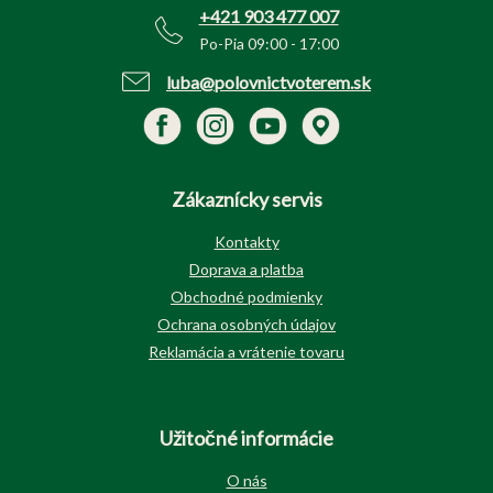
e
+421 903 477 007
Po-Pia 09:00 - 17:00
luba@polovnictvoterem.sk
Zákaznícky servis
Kontakty
Doprava a platba
Obchodné podmienky
Ochrana osobných údajov
Reklamácia a vrátenie tovaru
Užitočné informácie
O nás