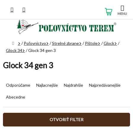
Prejsť
na
NÁKUP
obsah
KOŠÍK
Domov
/
Poľovníctvo
/
Strelné zbrane
/
Pištole
/
Glock
/
Glock 34
/
Glock 34 gen 3
Glock 34 gen 3
R
a
Odporúčame
Najlacnejšie
Najdrahšie
Najpredávanejšie
d
e
Abecedne
n
i
e
OTVORIŤ FILTER
p
r