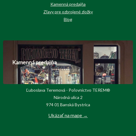
Kamenná predajňa
Zľavy pre ozbrojené zložky
Blog
Kamenná predajňa
Ľuboslava Teremová - Poľovnictvo TEREM®
Národná ulica 2
974 01 Banská Bystrica
Ukázať na mape →