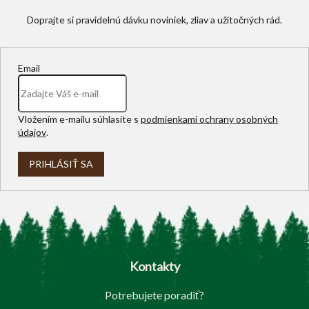
Email
Vložením e-mailu súhlasíte s
podmienkami ochrany osobných
údajov
.
PRIHLÁSIŤ SA
Z
á
p
Kontakty
ä
t
Potrebujete poradiť?
i