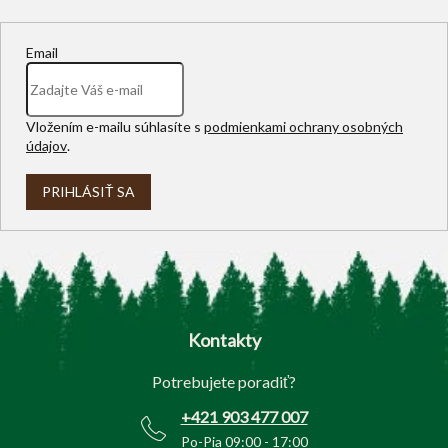
Email
Vložením e-mailu súhlasíte s
podmienkami ochrany osobných
údajov
.
PRIHLÁSIŤ SA
Z
á
p
Kontakty
ä
t
Potrebujete poradiť?
i
e
+421 903 477 007
Po-Pia 09:00 - 17:00