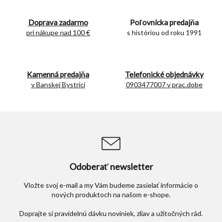
á
d
Doprava zadarmo
Poľovnícka predajňa
a
c
pri nákupe nad 100 €
s históriou od roku 1991
i
e
p
r
Kamenná predajňa
Telefonické objednávky
v
v Banskej Bystrici
0903477007 v prac.dobe
k
y
v
ý
p
i
s
u
Odoberať newsletter
Vložte svoj e-mail a my Vám budeme zasielať informácie o
nových produktoch na našom e-shope.