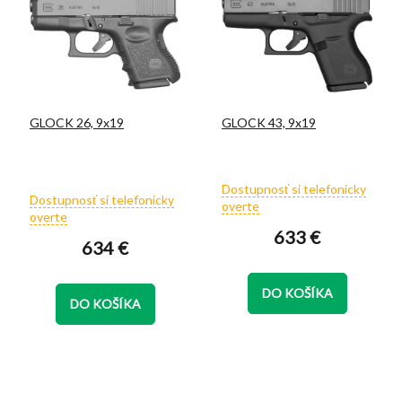
GLOCK 26, 9x19
GLOCK 43, 9x19
Priemerné
Dostupnosť si telefonicky
Dostupnosť si telefonicky
hodnotenie
overte
overte
produktu
633 €
je
634 €
5,0
z
5
DO KOŠÍKA
hviezdičiek.
DO KOŠÍKA