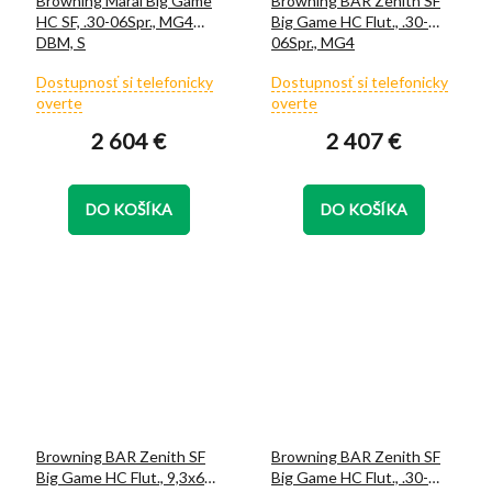
Browning Maral Big Game
Browning BAR Zenith SF
HC SF, .30-06Spr., MG4
Big Game HC Flut., .30-
DBM, S
06Spr., MG4
Priemerné
Priemerné
Dostupnosť si telefonicky
Dostupnosť si telefonicky
hodnotenie
hodnotenie
overte
overte
produktu
produktu
2 604 €
2 407 €
je
je
5,0
5,0
z
z
5
5
DO KOŠÍKA
DO KOŠÍKA
hviezdičiek.
hviezdičiek.
Browning BAR Zenith SF
Browning BAR Zenith SF
Big Game HC Flut., 9,3x62,
Big Game HC Flut., .30-