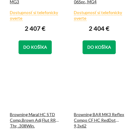
MG3
06Spr., MG4
Priemerné
Priemerné
Dostupnosť si telefonicky
Dostupnosť si telefonicky
hodnotenie
hodnotenie
overte
overte
produktu
produktu
2 407 €
2 404 €
je
je
5,0
5,0
z
z
5
5
DO KOŠÍKA
DO KOŠÍKA
hviezdičiek.
hviezdičiek.
Browning Maral HC STD
Browning BAR MK3 Reflex
Comp.Brown Adj Flut RR
Compo CF HC RedDot
Thr, .308Win.
9,3x62