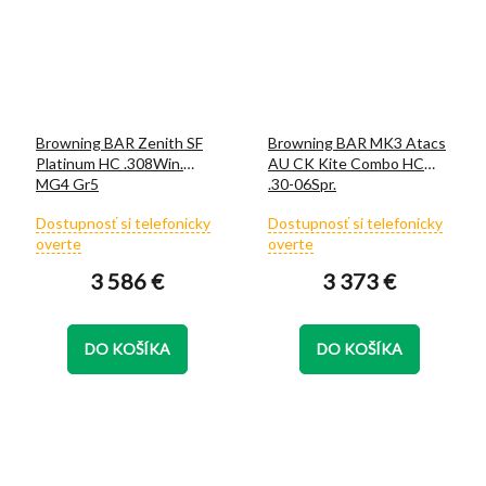
Browning BAR Zenith SF
Browning BAR MK3 Atacs
Platinum HC .308Win.
AU CK Kite Combo HC
MG4 Gr5
.30-06Spr.
Priemerné
Priemerné
Dostupnosť si telefonicky
Dostupnosť si telefonicky
hodnotenie
hodnotenie
overte
overte
produktu
produktu
3 586 €
3 373 €
je
je
5,0
5,0
z
z
5
5
DO KOŠÍKA
DO KOŠÍKA
hviezdičiek.
hviezdičiek.