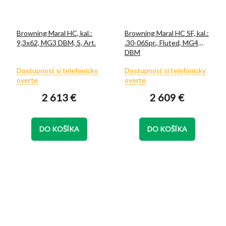
Browning Maral HC, kal.:
Browning Maral HC SF, kal.:
9,3x62, MG3 DBM, S, Art.
.30-06Spr., Fluted, MG4
DBM
Priemerné
Priemerné
Dostupnosť si telefonicky
Dostupnosť si telefonicky
hodnotenie
hodnotenie
overte
overte
produktu
produktu
2 613 €
2 609 €
je
je
5,0
5,0
z
z
5
5
DO KOŠÍKA
DO KOŠÍKA
hviezdičiek.
hviezdičiek.