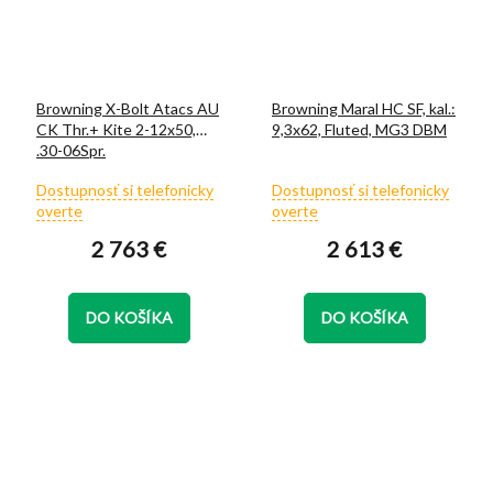
Browning X-Bolt Atacs AU
Browning Maral HC SF, kal.:
CK Thr.+ Kite 2-12x50,
9,3x62, Fluted, MG3 DBM
.30-06Spr.
Priemerné
Priemerné
Dostupnosť si telefonicky
Dostupnosť si telefonicky
hodnotenie
hodnotenie
overte
overte
produktu
produktu
2 763 €
2 613 €
je
je
5,0
5,0
z
z
5
5
DO KOŠÍKA
DO KOŠÍKA
hviezdičiek.
hviezdičiek.