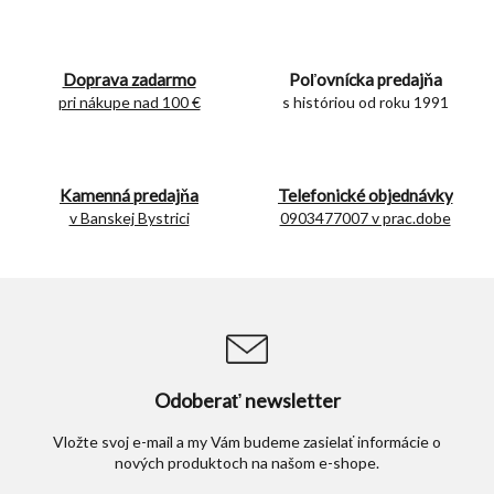
v
k
y
v
Doprava zadarmo
Poľovnícka predajňa
ý
pri nákupe nad 100 €
s históriou od roku 1991
p
i
s
u
Kamenná predajňa
Telefonické objednávky
v Banskej Bystrici
0903477007 v prac.dobe
Odoberať newsletter
Vložte svoj e-mail a my Vám budeme zasielať informácie o
nových produktoch na našom e-shope.