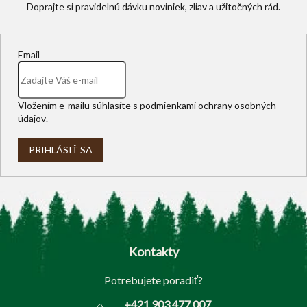
Email
Vložením e-mailu súhlasíte s
podmienkami ochrany osobných
údajov
.
PRIHLÁSIŤ SA
Z
á
p
Kontakty
ä
t
Potrebujete poradiť?
i
e
+421 903 477 007