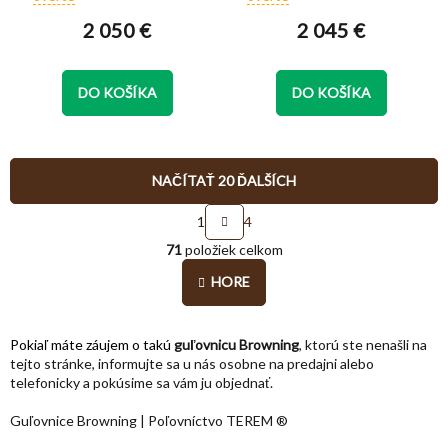
produktu
produktu
2 050 €
2 045 €
je
je
5,0
5,0
z
z
5
5
DO KOŠÍKA
DO KOŠÍKA
hviezdičiek.
hviezdičiek.
NAČÍTAŤ 20 ĎALŠÍCH
S
1
4
t
O
r
71
položiek celkom
v
á
l
n
HORE
á
k
o
d
v
a
Pokiaľ máte záujem o takú
guľovnicu Browning
, ktorú ste nenašli na
a
c
tejto stránke, informujte sa u nás osobne na predajni alebo
n
i
i
telefonicky a pokúsime sa vám ju objednať.
e
e
p
Guľovnice Browning | Poľovníctvo TEREM ®
r