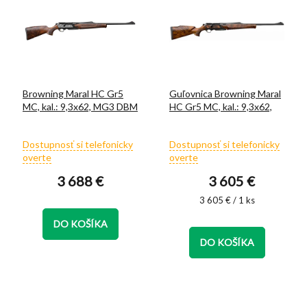
Browning Maral HC Gr5
Guľovnica Browning Maral
MC, kal.: 9,3x62, MG3 DBM
HC Gr5 MC, kal.: 9,3x62,
Priemerné
Priemerné
Dostupnosť si telefonicky
Dostupnosť si telefonicky
hodnotenie
hodnotenie
overte
overte
produktu
produktu
3 688 €
3 605 €
je
je
5,0
5,0
Jednotková
3 605 € / 1 ks
z
z
cena:
5
5
DO KOŠÍKA
hviezdičiek.
hviezdičiek.
DO KOŠÍKA