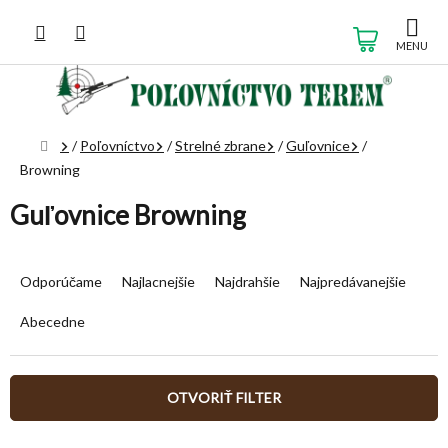
Prejsť
na
NÁKUP
obsah
KOŠÍK
Domov
/
Poľovníctvo
/
Strelné zbrane
/
Guľovnice
/
Browning
Guľovnice Browning
R
a
Odporúčame
Najlacnejšie
Najdrahšie
Najpredávanejšie
d
e
Abecedne
n
i
e
OTVORIŤ FILTER
p
r