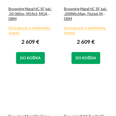
Browning Maral HC SF, kal.:
Browning Maral HC SF, kal.:
.30-06Spr., M14x1, MG4
.300Win.Mag., Fluted, MG3
DBM
DBM
Priemerné
Priemerné
Dostupnosť si telefonicky
Dostupnosť si telefonicky
hodnotenie
hodnotenie
overte
overte
produktu
produktu
2 609 €
2 609 €
je
je
5,0
5,0
z
z
5
5
DO KOŠÍKA
DO KOŠÍKA
hviezdičiek.
hviezdičiek.